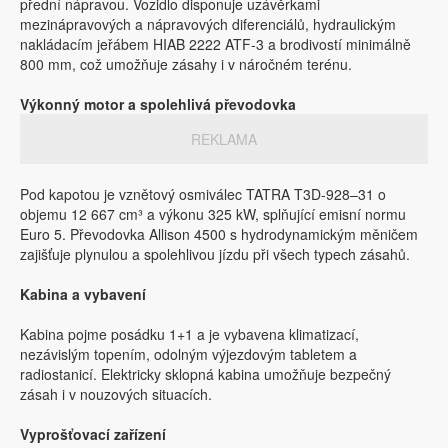
přední nápravou. Vozidlo disponuje uzávěrkami
mezinápravových a nápravových diferenciálů, hydraulickým
nakládacím jeřábem HIAB 2222 ATF-3 a brodivostí minimálně
800 mm, což umožňuje zásahy i v náročném terénu.
Výkonný motor a spolehlivá převodovka
REKLAMA
Pod kapotou je vznětový osmiválec TATRA T3D-928–31 o
objemu 12 667 cm³ a výkonu 325 kW, splňující emisní normu
Euro 5. Převodovka Allison 4500 s hydro­dynamickým měničem
zajišťuje plynulou a spolehlivou jízdu při všech typech zásahů.
Kabina a vybavení
Kabina pojme posádku 1+1 a je vybavena klimatizací,
nezávislým topením, odolným výjezdovým tabletem a
radiostanicí. Elektricky sklopná kabina umožňuje bezpečný
zásah i v nouzových situacích.
Vyprošťovací zařízení