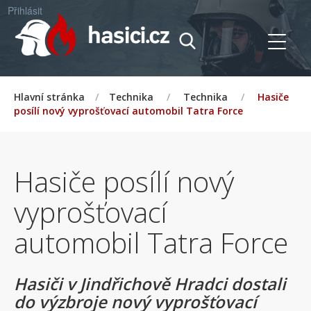
Přihlásit
Hlavní stránka
/
Technika
/
Technika
/
Hasiče
posílí nový vyprošťovací automobil Tatra Force
Hasiče posílí nový
vyprošťovací
automobil Tatra Force
Hasiči v Jindřichově Hradci dostali
do výzbroje nový vyprošťovací