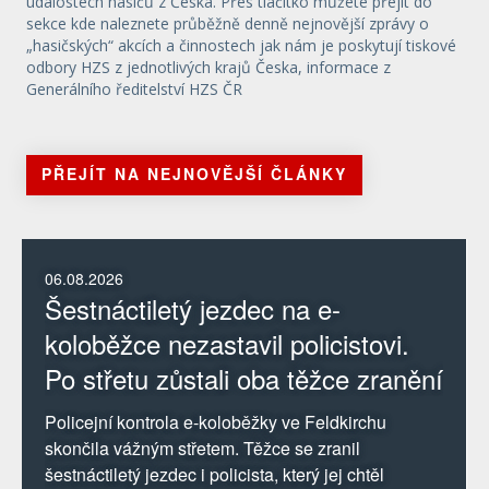
událostech hasičů z Česka. Přes tlačítko můžete přejít do
sekce kde naleznete průběžně denně nejnovější zprávy o
„hasičských“ akcích a činnostech jak nám je poskytují tiskové
odbory HZS z jednotlivých krajů Česka, informace z
Generálního ředitelství HZS ČR
PŘEJÍT NA NEJNOVĚJŠÍ ČLÁNKY
06.08.2026
Šestnáctiletý jezdec na e-
koloběžce nezastavil policistovi.
Po střetu zůstali oba těžce zranění
Policejní kontrola e-koloběžky ve Feldkirchu
skončila vážným střetem. Těžce se zranil
šestnáctiletý jezdec i policista, který jej chtěl