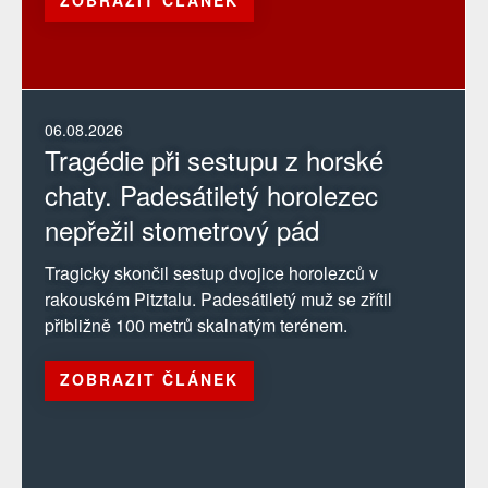
06.08.2026
Tragédie při sestupu z horské
chaty. Padesátiletý horolezec
nepřežil stometrový pád
Tragicky skončil sestup dvojice horolezců v
rakouském Pitztalu. Padesátiletý muž se zřítil
přibližně 100 metrů skalnatým terénem.
ZOBRAZIT ČLÁNEK