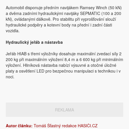
Automobil disponuje předním navijákem Ramsey Winch (50 kN)
a dvěma zadními hydraulickými navijáky SEPMATIC (100 a 200
kN), ovládanými dálkově. Pro stabilitu při vyprošťování slouží
hydraulické podpěry a kotevní body na přední i zadní části
vozidla.
Hydraulický jeřáb a nástavba
Jeřáb HIAB s třemi výložníky dosahuje maximální zvedací síly 2
200 kg při maximálním výložení 8,4 m a 6 600 kg při minimálním
výložení. Hliníková nástavba nabízí výsuvné a otočné úložné
platy a osvětlení LED pro bezpečnou manipulaci s technikou i v
noci.
REKLAMA
Autor článku:
Tomáš Šťastný redakce HASIČI.CZ