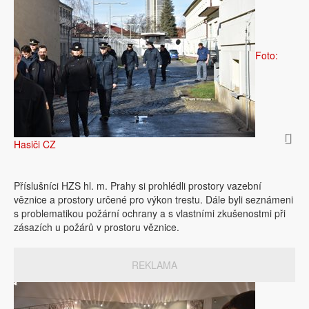
Foto:
Hasiči CZ
Příslušníci HZS hl. m. Prahy si prohlédli prostory vazební
věznice a prostory určené pro výkon trestu. Dále byli seznámeni
s problematikou požární ochrany a s vlastními zkušenostmi při
zásazích u požárů v prostoru věznice.
REKLAMA