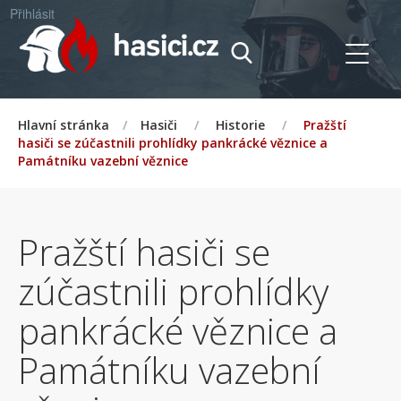
Přihlásit
Hlavní stránka
/
Hasiči
/
Historie
/
Pražští
hasiči se zúčastnili prohlídky pankrácké věznice a
Památníku vazební věznice
Pražští hasiči se
zúčastnili prohlídky
pankrácké věznice a
Památníku vazební