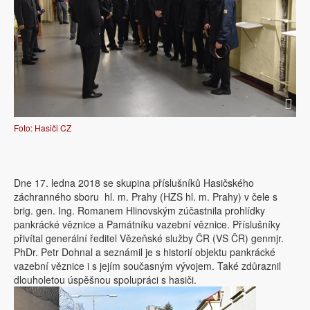
Foto: Hasiči CZ
Dne 17. ledna 2018 se skupina příslušníků Hasičského
záchranného sboru hl. m. Prahy (HZS hl. m. Prahy) v čele s
brig. gen. Ing. Romanem Hlinovským zúčastnila prohlídky
pankrácké věznice a Památníku vazební věznice. Příslušníky
přivítal generální ředitel Vězeňské služby ČR (VS ČR) genmjr.
PhDr. Petr Dohnal a seznámil je s historií objektu pankrácké
vazební věznice i s jejím současným vývojem. Také zdůraznil
dlouholetou úspěšnou spolupráci s hasiči.