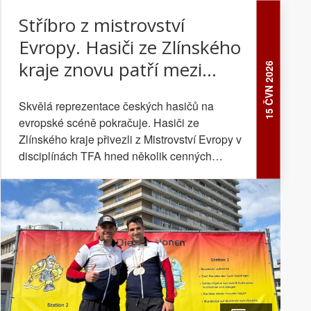
Stříbro z mistrovství
Evropy. Hasiči ze Zlínského
kraje znovu patří mezi
15 ČVN 2026
nejlepší v Evropě
Skvělá reprezentace českých hasičů na
evropské scéně pokračuje. Hasiči ze
Zlínského kraje přivezli z Mistrovství Evropy v
disciplínách TFA hned několik cenných
medailí.