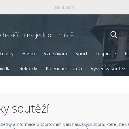
REKLAMA
o hasičích
na jednom místě...
tuality
Hasiči
Vzdělávání
Sport
Inspirace
R
vidla
Rekordy
Kalendář soutěží
Výsledky soutěží
ky soutěží
ýsledky a informace o sportovním klání hasičských sborů, které jste u