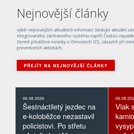
Nejnovější články
výběr nejnovějších aktuálních informací: Sledujte aktuální zá
Integrovaného záchranného systému napříč Českou republik
Denně přinášíme novinky o činnostech IZS, zásazích při mi
preventivních aktivitách.
PŘEJÍT NA NEJNOVĚJŠÍ ČLÁNKY
06.08.2026
06.08.20
Šestnáctiletý jezdec na
Vlak s
e-koloběžce nezastavil
kamio
policistovi. Po střetu
vysyp