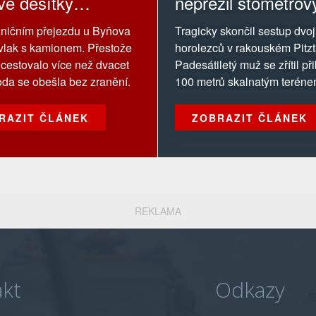
vě desítky
nepřežil stometrov
jících jsou bez
ničním přejezdu u Byňova
Tragicky skončil sestup dvoj
ní
l vlak s kamionem. Přestože
horolezců v rakouském Pitzt
 cestovalo více než dvacet
Padesátiletý muž se zřítil př
hoda se obešla bez zranění.
100 metrů skalnatým teréne
RAZIT ČLÁNEK
ZOBRAZIT ČLÁNEK
REKLAMA
kt
Odkazy