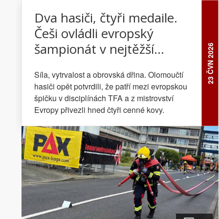
Dva hasiči, čtyři medaile.
Češi ovládli evropský
šampionát v nejtěžší
23 ČVN 2026
hasičské disciplíně
Síla, vytrvalost a obrovská dřina. Olomoučtí
hasiči opět potvrdili, že patří mezi evropskou
špičku v disciplínách TFA a z mistrovství
Evropy přivezli hned čtyři cenné kovy.