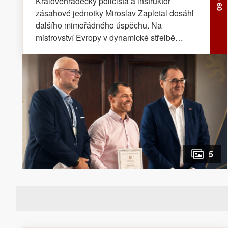
Královéhradecký policista a instruktor
extratřídu
zásahové jednotky Miroslav Zapletal dosáhl
dalšího mimořádného úspěchu. Na
mistrovství Evropy v dynamické střelbě
vybojoval titul mistra Evropy a za vynikající
reprezentaci České republiky převzal ocenění
od ministra.
5