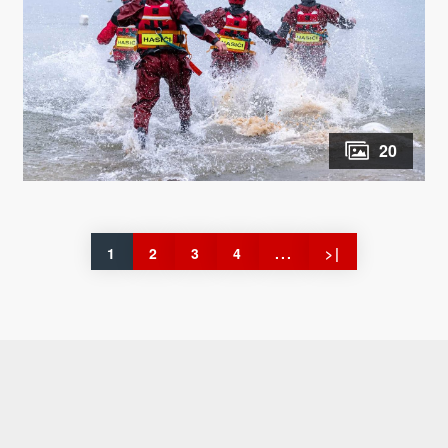
20
1
2
3
4
...
>|