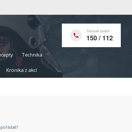
Tísňové volání
150 / 112
ecepty
Technika
Kronika z akcí
spořádali?