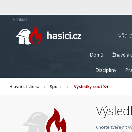
Přihlásit
vše 
Domů
Žhavé ak
Disciplíny
Pra
Hlavní stránka
/
Sport
/
Výsledky soutěží
Výsled
Chcete zveřejnit v