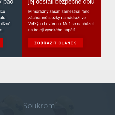
ý pád
jej dostali bezpečně dolů
ice
Mimořádný zásah zaměstnal ráno
alu.
záchranné složky na nádraží ve
ibližně
Veľkých Levároch. Muž se nacházel
m.
na troleji vysokého napětí.
ZOBRAZIT ČLÁNEK
Soukromí