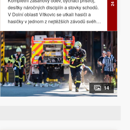
Kompletní zásahový oděv, dýchací přístroj,
desítky náročných disciplín a stovky schodů.
V Dolní oblasti Vítkovic se utkali hasiči a
hasičky v jednom z nejtěžších závodů svého
druhu v Evropě.
14