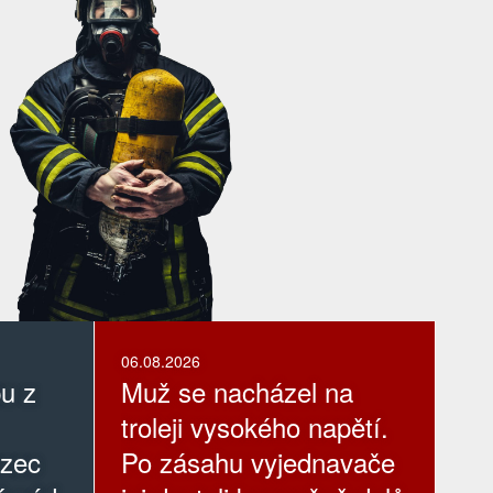
06.08.2026
pu z
Muž se nacházel na
troleji vysokého napětí.
ezec
Po zásahu vyjednavače