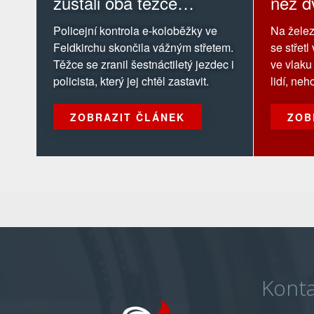
zůstali oba těžce
než d
zranění
cestu
Policejní kontrola e-koloběžky ve
Na želez
zraně
Feldkirchu skončila vážným střetem.
se střet
Těžce se zranil šestnáctiletý jezdec i
ve vlaku
policista, který jej chtěl zastavit.
lidí, ne
ZOBRAZIT ČLÁNEK
ZOB
Konta