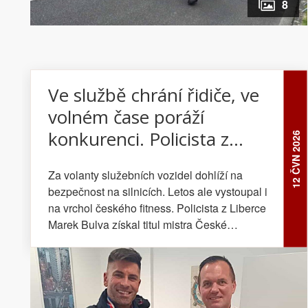
8
Ve službě chrání řidiče, ve
volném čase poráží
konkurenci. Policista z
12 ČVN 2026
Liberce je mistrem České
Za volanty služebních vozidel dohlíží na
republiky
bezpečnost na silnicích. Letos ale vystoupal i
na vrchol českého fitness. Policista z Liberce
Marek Bulva získal titul mistra České
republiky.