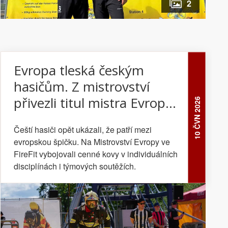
2
Evropa tleská českým
hasičům. Z mistrovství
přivezli titul mistra Evropy i
10 ČVN 2026
řadu medailí
Čeští hasiči opět ukázali, že patří mezi
evropskou špičku. Na Mistrovství Evropy ve
FireFit vybojovali cenné kovy v individuálních
disciplínách i týmových soutěžích.