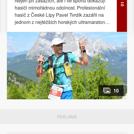
Nejen při zásazích, ale i ve sportu dokazují
hasiči mimořádnou odolnost. Profesionální
hasič z České Lípy Pavel Tvrdík zazářil na
jednom z nejtěžších horských ultramaratonů v
Evropě.
10
REKLAMA