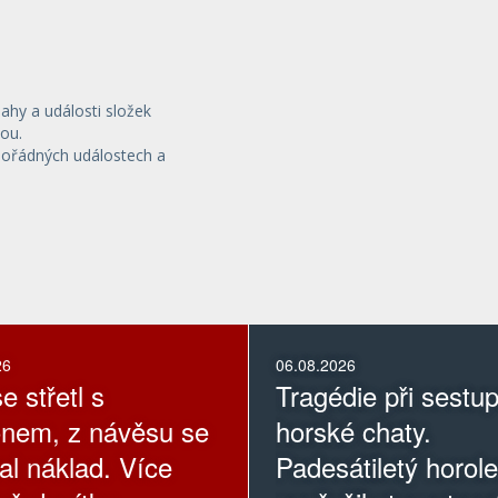
sahy a události složek
ou.
mořádných událostech a
26
06.08.2026
e střetl s
Tragédie při sestu
nem, z návěsu se
horské chaty.
al náklad. Více
Padesátiletý horol