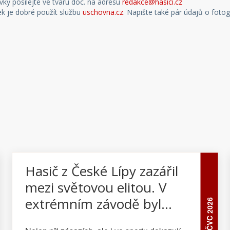
ky posílejte ve tvaru doc. na adresu
redakce@hasici.cz
ek je dobré použít službu
uschovna.cz
. Napište také pár údajů o fotog
Hasič z České Lípy zazářil
mezi světovou elitou. V
extrémním závodě byl
01 ČVC 2026
nejlepším Čechem