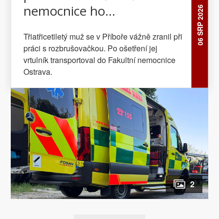
nemocnice ho
06 SRP 2026
transportoval vrtulník
Třiatřicetiletý muž se v Příboře vážně zranil při
práci s rozbrušovačkou. Po ošetření jej
vrtulník transportoval do Fakultní nemocnice
Ostrava.
2