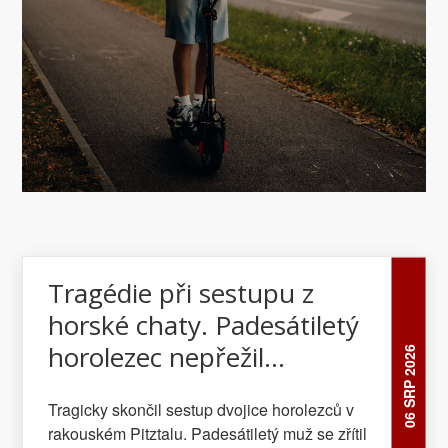
Tragédie při sestupu z
horské chaty. Padesátiletý
horolezec nepřežil
06 SRP 2026
stometrový pád
Tragicky skončil sestup dvojice horolezců v
rakouském Pitztalu. Padesátiletý muž se zřítil