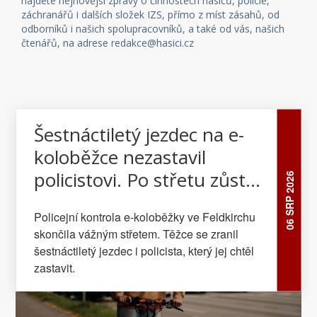
najdete nejnovější zprávy o činnostech hasičů, policie,
záchranářů i dalších složek IZS, přímo z míst zásahů, od
odborníků i našich spolupracovníků, a také od vás, našich
čtenářů, na adrese redakce@hasici.cz
Šestnáctiletý jezdec na e-
koloběžce nezastavil
policistovi. Po střetu zůstali
06 SRP 2026
oba těžce zranění
Policejní kontrola e-koloběžky ve Feldkirchu
skončila vážným střetem. Těžce se zranil
šestnáctiletý jezdec i policista, který jej chtěl
zastavit.