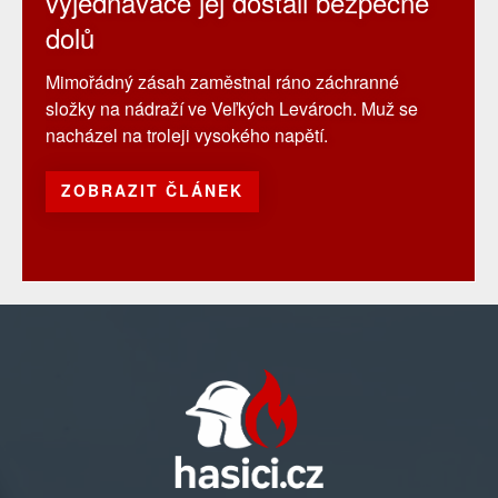
vyjednavače jej dostali bezpečně
dolů
Mimořádný zásah zaměstnal ráno záchranné
složky na nádraží ve Veľkých Levároch. Muž se
nacházel na troleji vysokého napětí.
ZOBRAZIT ČLÁNEK