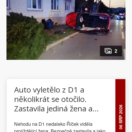
2
Auto vyletělo z D1 a
několikrát se otočilo.
Zastavila jediná žena a
06 SRP 2026
spěchala řidiči na pomoc
Nehodu na D1 nedaleko Říček viděla
projíždějící žena. Bezpečně zastavila a jako