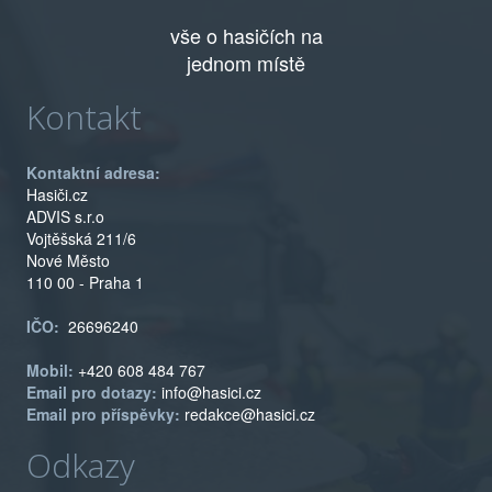
vše o hasičích na
jednom místě
Kontakt
Kontaktní adresa:
Hasiči.cz
ADVIS s.r.o
Vojtěšská 211/6
Nové Město
110 00 - Praha 1
IČO:
26696240
Mobil:
+420 608 484 767
Email pro dotazy:
info@hasici.cz
Email pro příspěvky:
redakce@hasici.cz
Odkazy