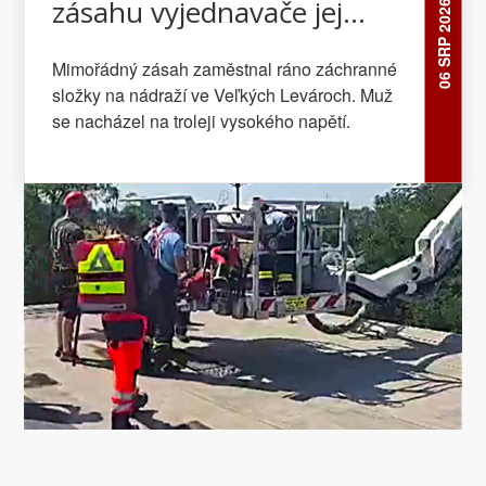
zásahu vyjednavače jej
06 SRP 2026
dostali bezpečně dolů
Mimořádný zásah zaměstnal ráno záchranné
složky na nádraží ve Veľkých Levároch. Muž
se nacházel na troleji vysokého napětí.