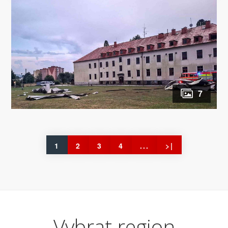
7
1
2
3
4
...
>|
Vybrat region