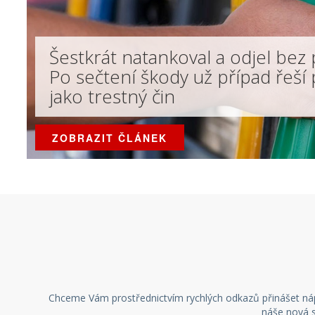
Šestkrát natankoval a odjel bez 
Po sečtení škody už případ řeší 
jako trestný čin
ZOBRAZIT ČLÁNEK
Chceme Vám prostřednictvím rychlých odkazů přinášet nápa
náše nová se