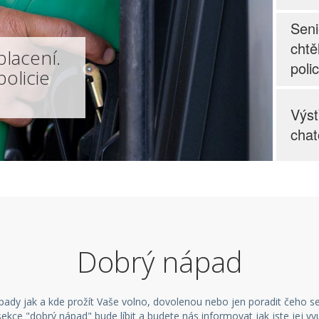
Seni
chtě
placení.
polic
policie
Výst
chat
Dva 
metr
hork
Dobrý nápad
Řidi
nabí
dy jak a kde prožít Vaše volno, dovolenou nebo jen poradit čeho se
kce "dobrý nápad" bude líbit a budete nás informovat jak jste jej využi