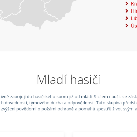
Kr
Hl
Li
Ús
Mladí hasiči
aktivně zapojují do hasičského sboru již od mládí. S cílem naučit se z
ejich dovednosti, týmového ducha a odpovědnost. Tato skupina předsta
ke zvýšení povědomí o požární ochraně a pomáhá zpestřit život svým 