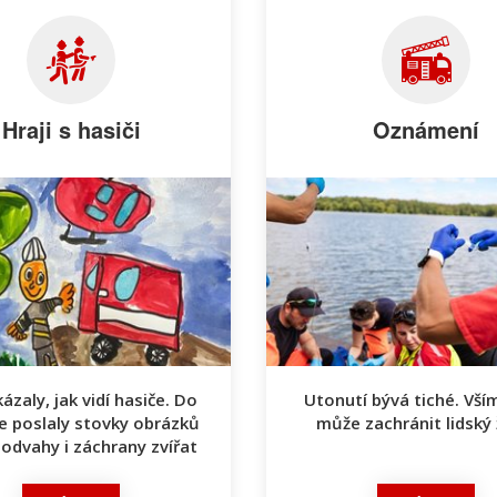
Hraji s hasiči
Oznámení
ázaly, jak vidí hasiče. Do
Utonutí bývá tiché. Vš
e poslaly stovky obrázků
může zachránit lidský 
 odvahy i záchrany zvířat