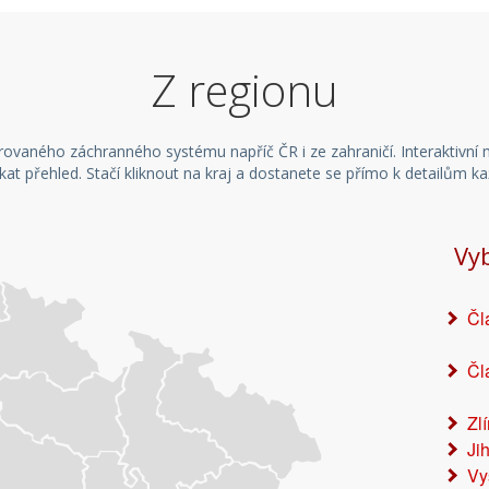
Z regionu
egrovaného záchranného systému napříč ČR i ze zahraničí. Interaktivn
skat přehled. Stačí kliknout na kraj a dostanete se přímo k detailům k
Vy
Čl
Čl
Zl
Ji
Vy