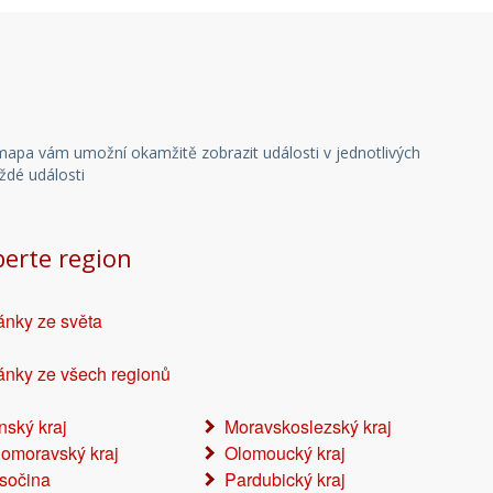
í mapa vám umožní okamžitě zobrazit události v jednotlivých
aždé události
berte region
ánky ze světa
ánky ze všech regionů
ínský kraj
Moravskoslezský kraj
homoravský kraj
Olomoucký kraj
sočina
Pardubický kraj