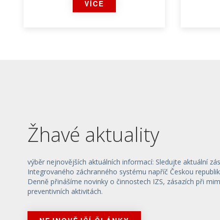
VÍCE
Dobrý nápad
Žhavé aktuality
ZOBRAZIT TÉMA
výběr nejnovějších aktuálních informací: Sledujte aktuální zá
Integrovaného záchranného systému napříč Českou republik
Denně přinášíme novinky o činnostech IZS, zásazích při mi
preventivních aktivitách.
Přišla vám SMS o pokutě? Může
Děti uk
vás připravit o všechny úspory
soutěž