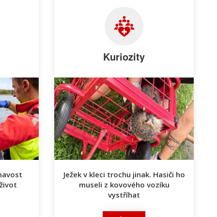
Kuriozity
ímavost
Ježek v kleci trochu jinak. Hasiči ho
život
museli z kovového vozíku
vystříhat