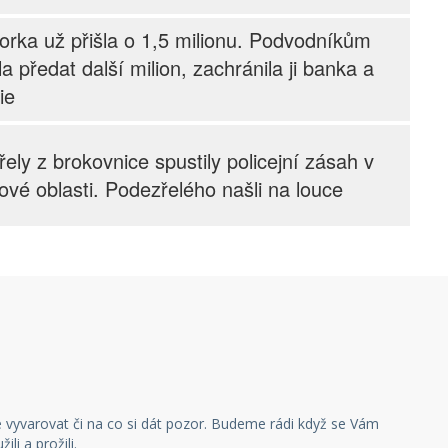
orka už přišla o 1,5 milionu. Podvodníkům
la předat další milion, zachránila ji banka a
ie
řely z brokovnice spustily policejní zásah v
ové oblasti. Podezřelého našli na louce
pracovníci spadli z výšky téměř deseti
ů. Policie upozorňuje na rizika práce v
u
č nadýchal přes 0,9 promile a policistům
dl peníze. Test byl pozitivní i na kokain
 vyvarovat či na co si dát pozor. Budeme rádi když se Vám
li a prožili.