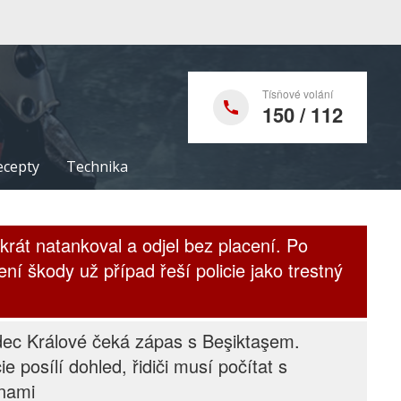
Tísňové volání
150 / 112
ecepty
Technika
krát natankoval a odjel bez placení. Po
ení škody už případ řeší policie jako trestný
ec Králové čeká zápas s Beşiktaşem.
cie posílí dohled, řidiči musí počítat s
nami