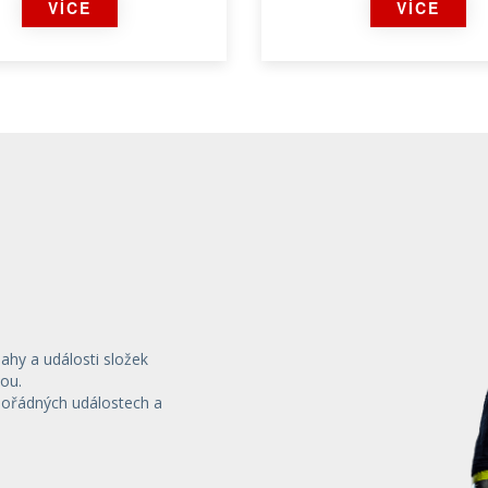
VÍCE
VÍCE
Hraji s hasiči
Oznámení
ZOBRAZIT TÉMA
ZOBRAZIT TÉM
sahy a události složek
ou.
mořádných událostech a
ázaly, jak vidí hasiče. Do
Utonutí bývá tiché. Vš
e poslaly stovky obrázků
může zachránit lidský 