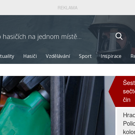
REKLAMA
o hasičích
na jednom místě...
tuality
Hasiči
Vzdělávání
Sport
Inspirace
R
Šest
sečt
čin
Hrad
Poli
kolo