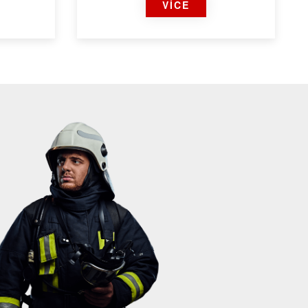
VÍCE
Kuriozity
A
ZOBRAZIT TÉMA
ímavost
Ježek v kleci trochu jinak. Hasiči ho
život
museli z kovového vozíku