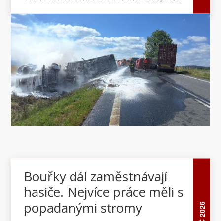
zranění neslučitelná se životem.
Bouřky dál zaměstnávají
hasiče. Nejvíce práce měli s
popadanými stromy