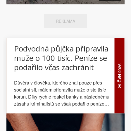
REKLAMA
Podvodná půjčka připravila
muže o 100 tisíc. Peníze se
podařilo včas zachránit
29 ČVN 2026
Důvěra v člověka, kterého znal pouze přes
sociální síť, málem připravila muže o sto tisíc
korun. Díky rychlé reakci banky a následnému
zásahu kriminalistů se však podařilo peníze
zajistit dříve, než zmizely na dalším účtu.