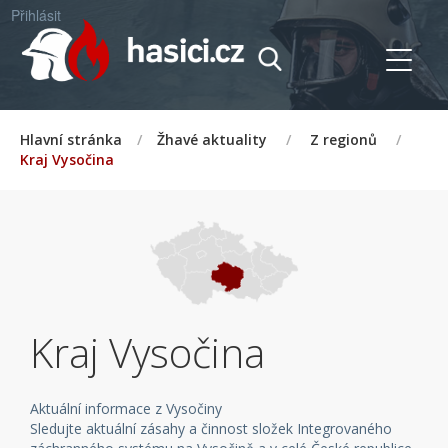
Přihlásit
Hlavní stránka
/
Žhavé aktuality
/
Z regionů
/
Kraj Vysočina
Kraj Vysočina
Aktuální informace z Vysočiny
Sledujte aktuální zásahy a činnost složek Integrovaného