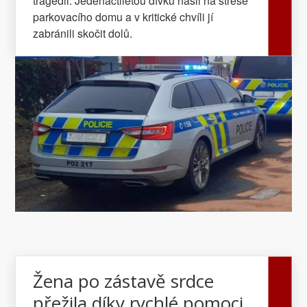
tragédii. Jedenáctiletou dívku našli na střeše
parkovacího domu a v kritické chvíli jí
zabránili skočit dolů.
Žena po zástavě srdce
přežila díky rychlé pomoci