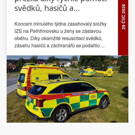
svědků, hasičů a
29 ČVC 2026
záchranářů
Koncem minulého týdne zasahovaly složky
IZS na Pelhřimovsku u ženy se zástavou
oběhu. Díky okamžité resuscitaci svědků,
zásahu hasičů a záchranářů se podařilo
zachránit její život.