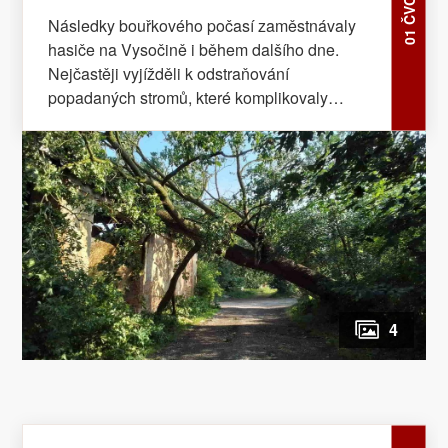
01 ČVC 2026
Následky bouřkového počasí zaměstnávaly
hasiče na Vysočině i během dalšího dne.
Nejčastěji vyjížděli k odstraňování
popadaných stromů, které komplikovaly
dopravu a ohrožovaly bezpečnost.
4