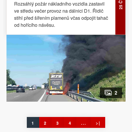
Rozsáhlý požár nákladního vozidla zastavil
ve středu večer provoz na dálnici D1. Řidič
stihl před šířením plamenů včas odpojit tahač
od hořícího návěsu.
2
1
2
3
4
...
>|