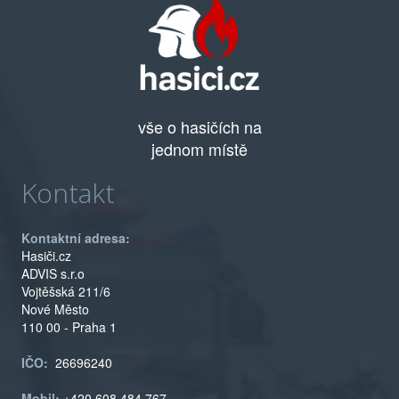
vše o hasičích na
jednom místě
Kontakt
Kontaktní adresa:
Hasiči.cz
ADVIS s.r.o
Vojtěšská 211/6
Nové Město
110 00 - Praha 1
IČO:
26696240
Mobil:
+420 608 484 767