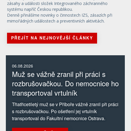
zásahy a události složek Integrovaného záchranného
systému napříč Českou republikou.
Denně přinášíme novinky o činnostech IZS, zásazích při
mimořádných událostech a preventivních aktivitách.
PŘEJÍT NA NEJNOVĚJŠÍ ČLÁNKY
06.08.2026
Muž se vážně zranil při práci s
rozbrušovačkou. Do nemocnice ho
transportoval vrtulník
Třiatřicetiletý muž se v Příboře vážně zranil při práci
s rozbrušovačkou. Po ošetření jej vrtulník
transportoval do Fakultní nemocnice Ostrava.