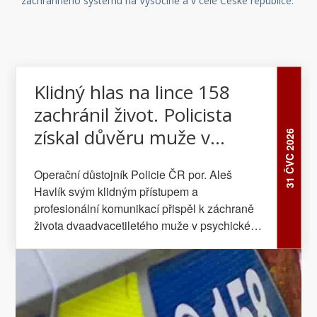
záchranného systému na Vysočině a v celé České republice.
Klidný hlas na lince 158
zachránil život. Policista
získal důvěru muže v
31 ČVC 2026
nejtěžší chvíli
Operační důstojník Policie ČR por. Aleš
Havlík svým klidným přístupem a
profesionální komunikací přispěl k záchraně
života dvaadvacetiletého muže v psychické
krizi.