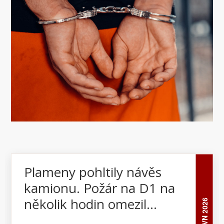
Plameny pohltily návěs
kamionu. Požár na D1 na
několik hodin omezil
25 ČVN 2026
dopravu