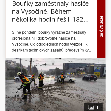
Bouřky zaměstnaly hasiče
na Vysočině. Během
několika hodin řešili 182
30 ČVN 2026
událostí
Silné pondělní bouřky výrazně zaměstnaly
profesionální i dobrovolné hasiče na
Vysočině. Od odpoledních hodin vyjížděli k
desítkám technických zásahů, především kvůli
popadaným stromům, zatopeným objektům a
zaplaveným komunikacím.
1