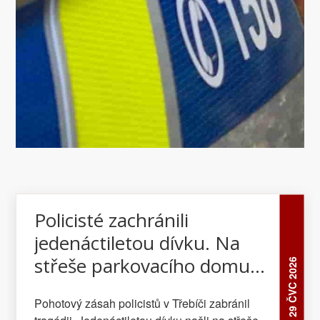
Policisté zachránili
jedenáctiletou dívku. Na
střeše parkovacího domu jí
29 ČVC 2026
zabránili ve skoku
Pohotový zásah policistů v Třebíči zabránil