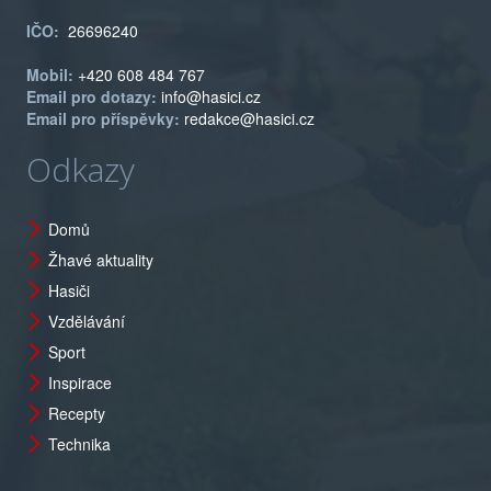
IČO:
26696240
Mobil:
+420 608 484 767
Email pro dotazy:
info@hasici.cz
Email pro příspěvky:
redakce@hasici.cz
Odkazy
Domů
Žhavé aktuality
Hasiči
Vzdělávání
Sport
Inspirace
Recepty
Technika