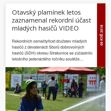
Otavský plamínek letos
zaznamenal rekordní účast
mladých hasičů VIDEO
09 KVĚ 2018
Rekordních osmačtyřicet družstev mladých
hasičů z devatenácti Sborů dobrovolných
hasičů (SDH) okresu Strakonice se zúčastnilo
letošního jedenáctého ročníku soutěže
Otavský plamínek. Klání v požárním útoku,
jehož dlouholetým tradičním partnerem je
Nadace ČEZ, se odehrálo v sobotu 5. května
2018 v letním areálu plaveckého stadionu Na
Křemelce ve Strakonicích. „Lepší průběh této
pohárové soutěže jsme si ani nemohli přát.
Historicky nejvyšší počet družstev, závodníků i
diváků. A vše podtrhlo naprosto dokonalé