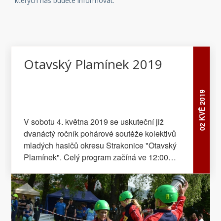
kterých nás budete informovat.
Otavský Plamínek 2019
02 KVĚ 2019
V sobotu 4. května 2019 se uskuteční již
dvanáctý ročník pohárové soutěže kolektivů
mladých hasičů okresu Strakonice "Otavský
Plamínek". Celý program začíná ve 12:00
hodin v letním areálu plaveckého stadionu Na
Křemelce ve Strakonicích.