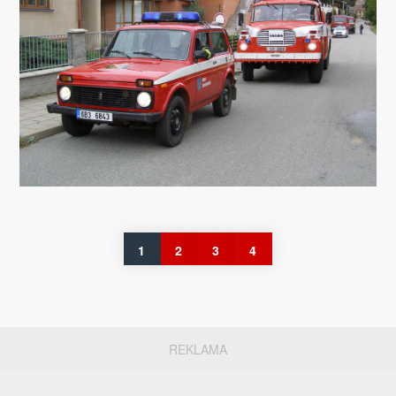
1
2
3
4
REKLAMA