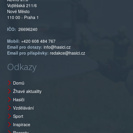
Vojtěšská 211/6
Nové Město
110 00 - Praha 1
IČO:
26696240
Mobil:
+420 608 484 767
Email pro dotazy:
info@hasici.cz
Email pro příspěvky:
redakce@hasici.cz
Odkazy
Domů
Žhavé aktuality
Hasiči
Vzdělávání
Sport
Inspirace
Recepty