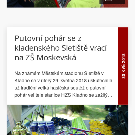
Putovní pohár se z
kladenského Sletiště vrací
na ZŠ Moskevská
30 KVĚ 2018
Na známém Městském stadionu Sletiště v
Kladně se v úterý 29. května 2018 uskutečnila
už tradiční velká hasičská soutěž o putovní
pohár velitele stanice HZS Kladno se zažitým
názvem „Strádal Cup“.