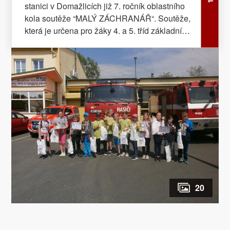
stanici v Domažlicích již 7. ročník oblastního
kola soutěže “MALÝ ZÁCHRANÁŘ“. Soutěže,
která je určena pro žáky 4. a 5. tříd základních
škol, se zúčastnilo celkem deset základních
škol. Nejvyšší metu získalo družstvo žáků
z Masarykovy ZŠ Klenčí pod Čerchovem,
druhé místo vybojovalo družstvo ze ZŠ
Mrákov, třetí pak družstvo z Masarykovy ZŠ
Kdyně. První dvě vítězná družstva se těší na
pokračování soutěže v krajském kole dne 12.
6. 2018 na požární stanici v Plzni – Košutka.
Zdroj: Mgr. Petr Poncar – HZS Plzeňského
kraje Foto: HZS Plzeňského kraje
FOTOGALERIE
20