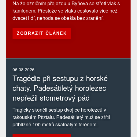
Na železničním přejezdu u Byňova se střetl vlak s
kamionem. Přestože ve vlaku cestovalo více než
dvacet lidí, nehoda se obešla bez zranění.
ZOBRAZIT ČLÁNEK
06.08.2026
Tragédie při sestupu z horské
chaty. Padesátiletý horolezec
nepřežil stometrový pád
Tragicky skončil sestup dvojice horolezců v
rakouském Pitztalu. Padesátiletý muž se zřítil
přibližně 100 metrů skalnatým terénem.