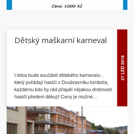
Zdroj: Plk. Ing. Ota Šmejkal, ředitel
Hasičského záchranného sboru Jihočeského
kraje, územního odb Foto: HZS Jihočeský kraj
Foto: HZS Jihočeský kraj FOTOGALERIE
Dětský maškarní karneval
27 LED 2018
I letos bude součástí dětského karnevalu ,
který pořádají hasiči z Doubravníku tombola,
každému kdo by rád přispěl nějakou drobností
hasiči předem děkují! Ceny je možné
odevzdat P. Zhořové (v MŠ nebo ZŠ
Doubravník).