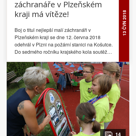
záchranáře v Plzeňském
kraji má vítěze!
13 ČVN 2018
Boj o titul nejlepší malí záchranáři v
Plzeňském kraji se dne 12. června 2018
odehrál v Plzni na požární stanici na Košutce.
Do sedmého ročníku krajského kola soutěže
Malý záchranář bylo nominováno 18 družstev,
která prošla sítem devíti oblastních kol v
Plzeňském kraji.
14