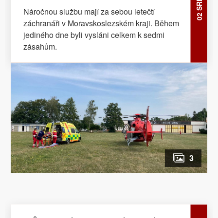
sedmi zásahům
Náročnou službu mají za sebou letečtí
záchranáři v Moravskoslezském kraji. Během
jediného dne byli vysláni celkem k sedmi
zásahům.
3