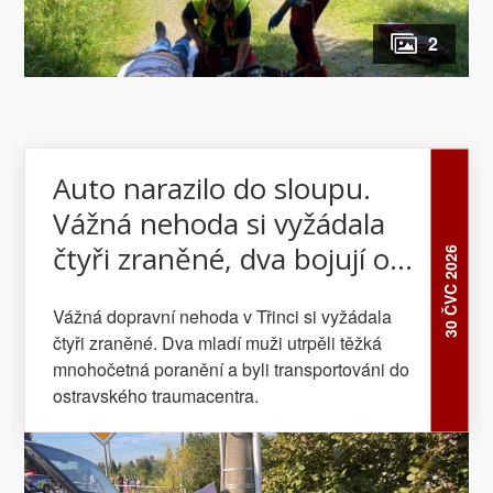
2
Auto narazilo do sloupu.
Vážná nehoda si vyžádala
čtyři zraněné, dva bojují o
30 ČVC 2026
život
Vážná dopravní nehoda v Třinci si vyžádala
čtyři zraněné. Dva mladí muži utrpěli těžká
mnohočetná poranění a byli transportováni do
ostravského traumacentra.