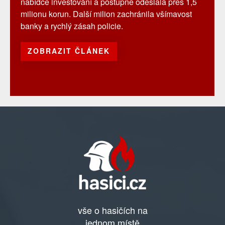
nabídce investování a postupně odeslala přes 1,5
milionu korun. Další milion zachránila všímavost
banky a rychlý zásah policie.
ZOBRAZIT ČLÁNEK
vše o hasičích na
jednom místě