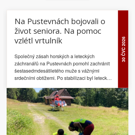
Na Pustevnách bojovali o
život seniora. Na pomoc
vzlétl vrtulník
30 ČVC 2026
Společný zásah horských a leteckých
záchranářů na Pustevnách pomohl zachránit
šestasedmdesátiletého muže s vážnými
srdečními obtížemi. Po stabilizaci byl letecky
transportován do nemocnice.