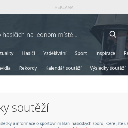
REKLAMA
o hasičích
na jednom místě...
tuality
Hasiči
Vzdělávání
Sport
Inspirace
R
vidla
Rekordy
Kalendář soutěží
Výsledky soutěží
ky soutěží
ýsledky a informace o sportovním klání hasičských sborů, které jste u