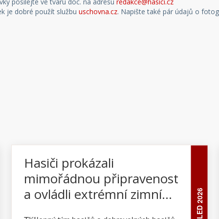
ky posílejte ve tvaru doc. na adresu
redakce@hasici.cz
ek je dobré použít službu
uschovna.cz
. Napište také pár údajů o fotog
Hasiči prokázali
mimořádnou připravenost
a ovládli extrémní zimní
30 LED 2026
závod