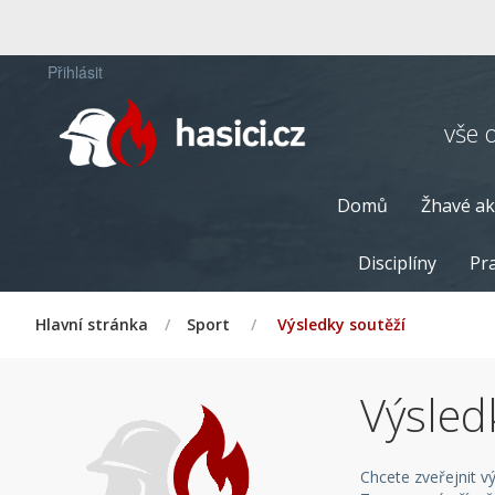
Přihlásit
vše 
Domů
Žhavé ak
Disciplíny
Pra
Hlavní stránka
/
Sport
/
Výsledky soutěží
Výsled
Chcete zveřejnit v