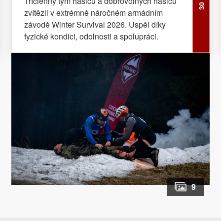
Tříčlenný tým hasičů a dobrovolných hasičů
zvítězil v extrémně náročném armádním
závodě Winter Survival 2026. Uspěl díky
fyzické kondici, odolnosti a spolupráci.
9