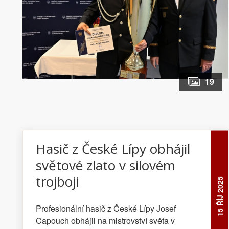
19
Hasič z České Lípy obhájil
světové zlato v silovém
trojboji
15 ŘÍJ 2025
Profesionální hasič z České Lípy Josef
Capouch obhájil na mistrovství světa v