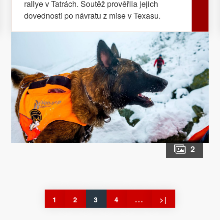
rallye v Tatrách. Soutěž prověřila jejich
dovednosti po návratu z mise v Texasu.
2
1
2
3
4
...
>|