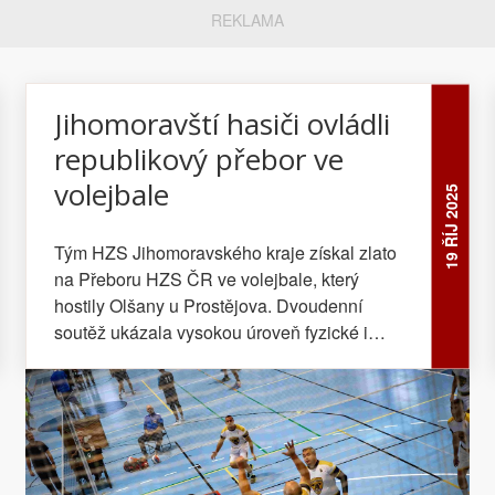
REKLAMA
Jihomoravští hasiči ovládli
republikový přebor ve
volejbale
19 ŘÍJ 2025
Tým HZS Jihomoravského kraje získal zlato
na Přeboru HZS ČR ve volejbale, který
hostily Olšany u Prostějova. Dvoudenní
soutěž ukázala vysokou úroveň fyzické i
týmové připravenosti hasičů.