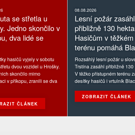
26
08.08.2026
uta se střetla u
Lesní požár zasáhl
y. Jedno skončilo v
přibližně 130 hekta
u, dva lidé se
Hasičům v těžkém
terénu pomáhá Bl
Hawk
otky hasičů vyjely v sobotu
Rozsáhlý lesní požár u slo
střetu dvou vozidel u Hrošky.
Trstína zasáhl přibližně 130
nich skončilo mimo
V těžko přístupném terénu z
ci v příkopu, zranili se dva
desítky hasičů i vrtulník Bl
ZOBRAZIT ČLÁNEK
RAZIT ČLÁNEK