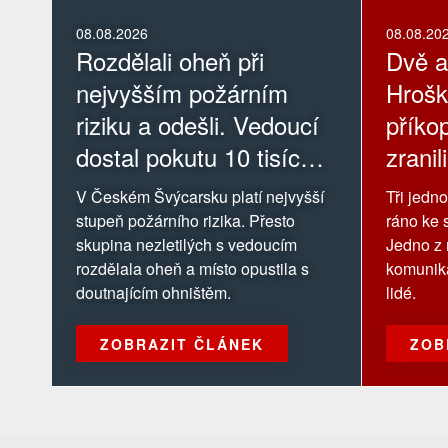
08.08.2026
08.08.20
Rozdělali oheň při
Dvě a
nejvyšším požárním
Hrošk
riziku a odešli. Vedoucí
příkop
dostal pokutu 10 tisíc
zranili
korun
V Českém Švýcarsku platí nejvyšší
Tři jedn
stupeň požárního rizika. Přesto
ráno ke 
skupina nezletilých s vedoucím
Jedno z 
rozdělala oheň a místo opustila s
komunika
doutnajícím ohništěm.
lidé.
ZOBRAZIT ČLÁNEK
ZOB