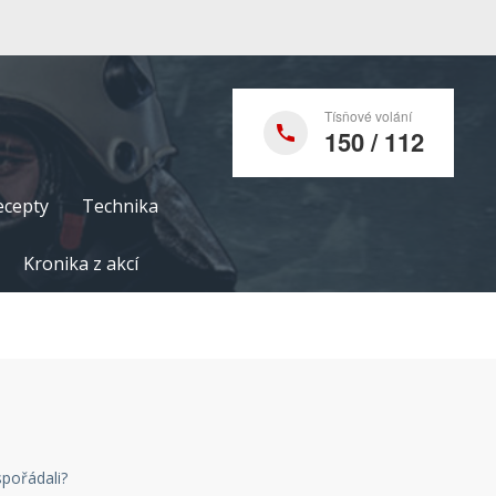
Tísňové volání
150 / 112
ecepty
Technika
Kronika z akcí
spořádali?