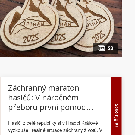
23
Záchranný maraton
hasičů: V náročném
přeboru první pomoci
10 ŘÍJ 2025
zvítězil tým z
Hasiči z celé republiky si v Hradci Králové
Olomouckého kraje
vyzkoušeli reálné situace záchrany životů. V