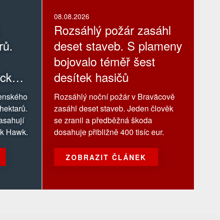
08.08.2026
Rozsáhlý požár zasáhl
rů.
deset staveb. S plameny
bojovalo téměř šest
ack
desítek hasičů
venského
Rozsáhlý noční požár v Braväcově
 hektarů.
zasáhl deset staveb. Jeden člověk
asahují
se zranil a předběžná škoda
ack Hawk.
dosahuje přibližně 400 tisíc eur.
ZOBRAZIT ČLÁNEK