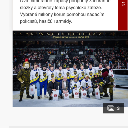
Dva mimořádné zápasy podpořily záchranné
složky a otevřely téma psychické zátěže.
Vybrané miliony korun pomohou nadacím
policistů, hasičů i armády.
3