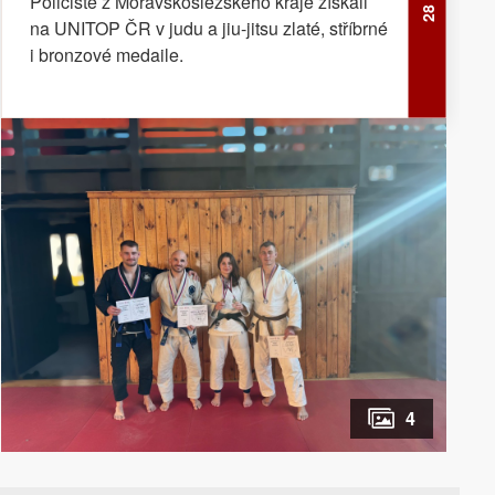
Policisté z Moravskoslezského kraje získali
na UNITOP ČR v judu a jiu-jitsu zlaté, stříbrné
i bronzové medaile.
4