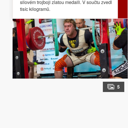
silovém trojboji zlatou medaili. V součtu zvedl
tisíc kilogramů.
5