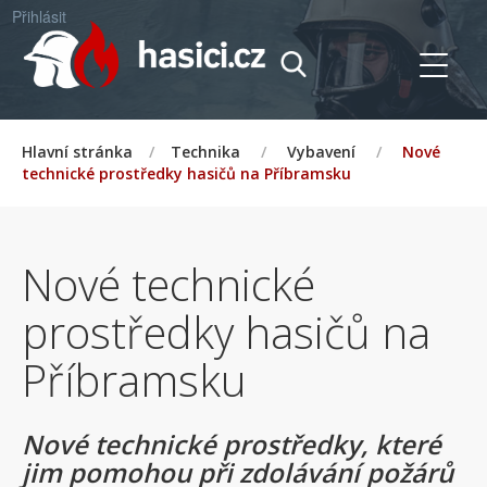
Přihlásit
Hlavní stránka
/
Technika
/
Vybavení
/
Nové
technické prostředky hasičů na Příbramsku
Nové technické
prostředky hasičů na
Příbramsku
Nové technické prostředky, které
jim pomohou při zdolávání požárů