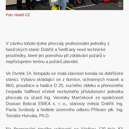
Foto: Hasiči CZ
V závěru tohoto týdne převzaly profesionální jednotky z
hasičských stanic Dobříš a Sedlčany nové technické
prostředky, které jim pomohou při zdolávání požárů v
nepřístupném terénu a požárů plavidel.
Ve čtvrtek 14. listopadu se malá slavnost konala na dobříšské
stanici. Výbavu skládající se z tlumice, ochranných masek a
filtrů, proudnice a hadice D 25, suchého obleku a přenosného
čerpadla Vallfirest včetně nezbytného příslušenství jednotka
převzala za účasti Ing. Veroniky Marčekové ze společnosti
Doosan Bobcat EMEA s. r. o., starosty města Dobříš Ing.
Pavla Svobody a ředitele územního odboru Příbram plk. Ing.
Tomáše Horváta, Ph.D.
Na financování nového vybavení se částkou 120 tisíc Kč