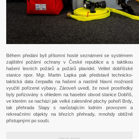
Během předání byli přítomní hosté seznámeni se systémem
zajištění požární ochrany v České republice a s taktikou
hašení lesních požárů a požárů plavidel. Velitel dobříšské
stanice npor. Mgr. Martin Lapka pak představil technicko-
taktická data čerpadla na hašení a nastínil hlavní možnosti
využití pořízené výbavy. Zároveň uvedl, že nové prostředky
byly pořizovány s ohledem na hasební obvod stanice Dobříš,
ve kterém se nachází jak velké zalesněné plochy pohoří Brdy,
tak přehrada Slapy s narůstajícím lodním provozem a
rekreačními objekty na březích přehrady, mnohdy obtížně
přístupnými po souši.