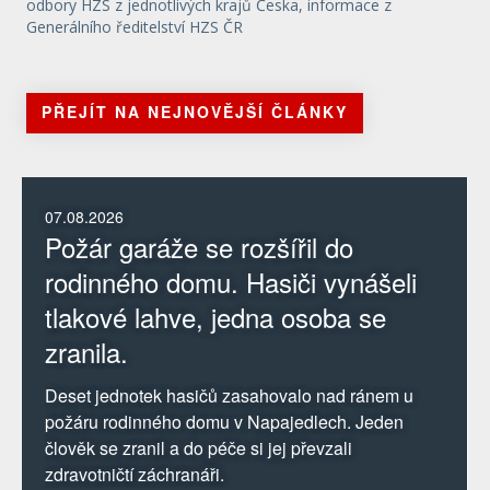
odbory HZS z jednotlivých krajů Česka, informace z
Generálního ředitelství HZS ČR
PŘEJÍT NA NEJNOVĚJŠÍ ČLÁNKY
07.08.2026
Požár garáže se rozšířil do
rodinného domu. Hasiči vynášeli
tlakové lahve, jedna osoba se
zranila.
Deset jednotek hasičů zasahovalo nad ránem u
požáru rodinného domu v Napajedlech. Jeden
člověk se zranil a do péče si jej převzali
zdravotničtí záchranáři.