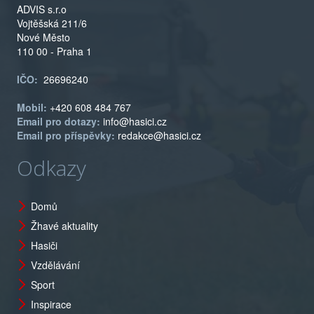
ADVIS s.r.o
Vojtěšská 211/6
Nové Město
110 00 - Praha 1
IČO:
26696240
Mobil:
+420 608 484 767
Email pro dotazy:
info@hasici.cz
Email pro příspěvky:
redakce@hasici.cz
Odkazy
Domů
Žhavé aktuality
Hasiči
Vzdělávání
Sport
Inspirace