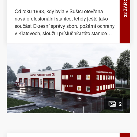
22 ZÁŘ 2022
Od roku 1993, kdy byla v Sušici otevřena
nová profesionální stanice, tehdy ještě jako
součást Okresní správy sboru požární ochrany
v Klatovech, sloužili příslušníci této stanice
společně s dobrovolnými hasiči v objektu
požární zbrojnice Sušice...
2