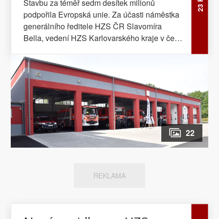
Stavbu za téměř sedm desítek milionů
podpořila Evropská unie. Za účasti náměstka
generálního ředitele HZS ČR Slavomíra
Bella, vedení HZS Karlovarského kraje v čele
s ředitelem Václavem Klemákem, zástupců
dodavatele stavby a pozvaných hostů
slavnostně převzali profesionální hasiči v
Chebu zcela nový objekt garáží pro
výjezdovou techniku...
22
REKLAMA