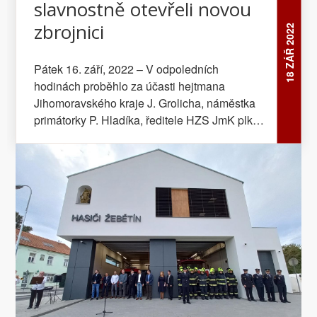
slavnostně otevřeli novou
zbrojnici
18 ZÁŘ 2022
Pátek 16. září, 2022 – V odpoledních
hodinách proběhlo za účasti hejtmana
Jihomoravského kraje J. Grolicha, náměstka
primátorky P. Hladíka, ředitele HZS JmK plk.
Pelikána, ředitele HZS JmK ÚO Brno – město
plk. Oháňky a dalších významných hostů
slavnostní otevření nové zbrojnice
žebětínských dobrovolných hasičů...