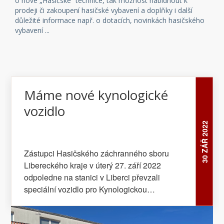
o nové „Hasičské“ technice, tak možnost nabídnout k
prodeji či zakoupení hasičské vybavení a doplňky i další
důležité informace např. o dotacích, novinkách hasičského
vybavení ...
Máme nové kynologické
vozidlo
30 ZÁŘ 2022
Zástupci Hasičského záchranného sboru
Libereckého kraje v úterý 27. září 2022
odpoledne na stanici v Liberci převzali
speciální vozidlo pro Kynologickou
záchrannou skupinu HZS LK. Auto bylo
pořízeno za finanční podpory Libereckého