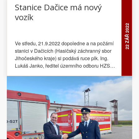
Stanice Dačice má nový
vozík
22 ZÁŘ 2022
Ve středu, 21.9.2022 dopoledne a na požární
stanici v Dačicích (Hasičský záchranný sbor
Jihočeského kraje) si podává ruce plk. Ing.
Lukáš Janko, ředitel územního odboru HZS
JčK Jindřichův Hradec s Ing. Josefem
Kolářem, majitelem a ředitelem Rhea
Holdingu. Setkání není náhodné, dnes je den
D, kdy je do výjezdu zařazen důležitý prvek
efektivní a účinné pomoci občanům...