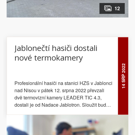
12
Jablonečtí hasiči dostali
nové termokamery
14 SRP 2022
Profesionální hasiči na stanici HZS v Jablonci
nad Nisou v pátek 12. srpna 2022 převzali
dvě termovizní kamery LEADER TIC 4.3,
dostali je od Nadace Jablotron. Sloužit budou
příslušníkům HZS Libereckého kraje – jeden
kus na stanici v Jablonci n. N., druhý bude k
dispozici na stanici v Tanvaldu...