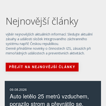
Nejnovější články
výběr nejnovějších aktuálních informací: Sledujte aktuální
zásahy a události složek Integrovaného záchranného
systému napříč Českou republikou.
Denně přinášíme novinky o činnostech IZS, zásazích při
mimořádných událostech a preventivních aktivitách.
PŘEJÍT NA NEJNOVĚJŠÍ ČLÁNKY
09.08.2026
Auto letělo 25 metrů vzduchem,
porazilo strom a převrátilo se.