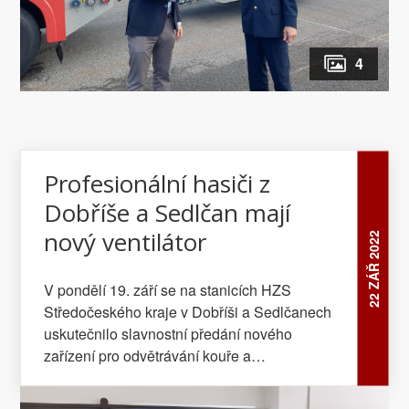
4
Profesionální hasiči z
Dobříše a Sedlčan mají
nový ventilátor
22 ZÁŘ 2022
V pondělí 19. září se na stanicích HZS
Středočeského kraje v Dobříši a Sedlčanech
uskutečnilo slavnostní předání nového
zařízení pro odvětrávání kouře a
nebezpečných plynů. V rámci projektu
zvýšení akceschopnosti jednotek HZS