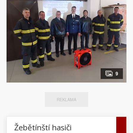
Středočeského kraje, na kterém se finančně
podílela města Dobříš a Sedlčany, byl pořízen
bateriový přetlakový ventilátor LEADER
BatFAN 3Li+. Přetlakové ventilátory byly
jednotkám předány...
9
REKLAMA
Žebětínští hasiči