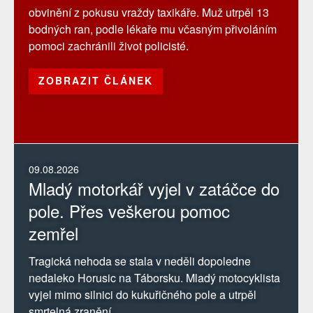
obvinění z pokusu vraždy taxikáře. Muž utrpěl 13
bodných ran, podle lékaře mu včasným přivoláním
pomoci zachránili život policisté.
ZOBRAZIT ČLÁNEK
09.08.2026
Mladý motorkář vyjel v zatáčce do
pole. Přes veškerou pomoc
zemřel
Tragická nehoda se stala v neděli dopoledne
nedaleko Horusic na Táborsku. Mladý motocyklista
vyjel mimo silnici do kukuřičného pole a utrpěl
smrtelná zranění.