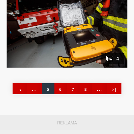
4
|<
...
5
6
7
8
...
>|
REKLAMA