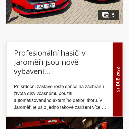
5
Profesionální hasiči v
Jaroměři jsou nově
vybaveni
21 DUB 2022
automatizovaným
Při srdeční zástavě roste šance na záchranu
externím defibrilátorem
života díky včasnému použití
automatizovaného externího defibrilátoru. V
Jaroměři je už o jedno takové zařízení více –
nově jím disponují tamní profesionální hasiči...