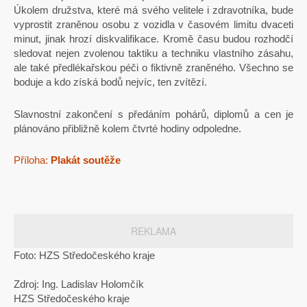
Úkolem družstva, které má svého velitele i zdravotníka, bude
vyprostit zraněnou osobu z vozidla v časovém limitu dvaceti
minut, jinak hrozí diskvalifikace. Kromě času budou rozhodčí
sledovat nejen zvolenou taktiku a techniku vlastního zásahu,
ale také předlékařskou péči o fiktivně zraněného. Všechno se
boduje a kdo získá bodů nejvíc, ten zvítězí.
Slavnostní zakončení s předáním pohárů, diplomů a cen je
plánováno přibližně kolem čtvrté hodiny odpoledne.
Příloha:
Plakát soutěže
REKLAMA
Foto:
HZS Středočeského kraje
Zdroj: Ing. Ladislav Holomčík
HZS Středočeského kraje