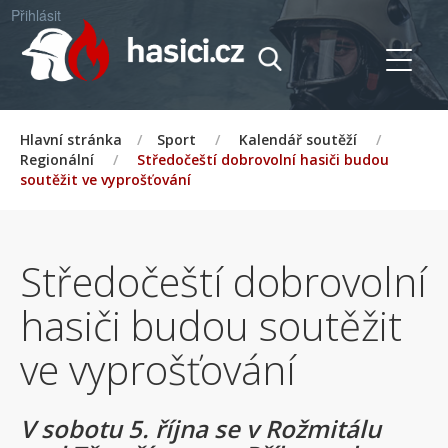
Přihlásit
Hlavní stránka
/
Sport
/
Kalendář soutěží
/
Regionální
/
Středočeští dobrovolní hasiči budou
soutěžit ve vyprošťování
Středočeští dobrovolní
hasiči budou soutěžit
ve vyprošťování
V sobotu 5. října se v Rožmitálu