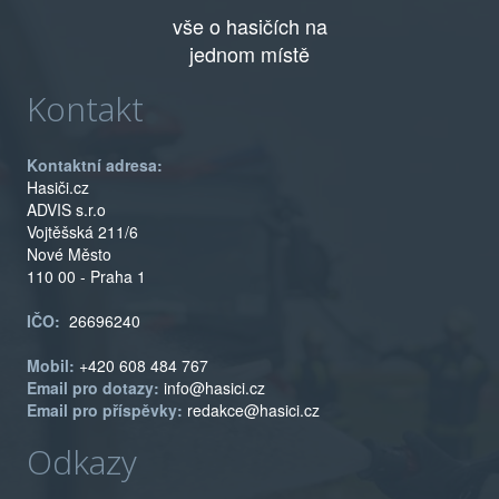
vše o hasičích na
jednom místě
Kontakt
Kontaktní adresa:
Hasiči.cz
ADVIS s.r.o
Vojtěšská 211/6
Nové Město
110 00 - Praha 1
IČO:
26696240
Mobil:
+420 608 484 767
Email pro dotazy:
info@hasici.cz
Email pro příspěvky:
redakce@hasici.cz
Odkazy