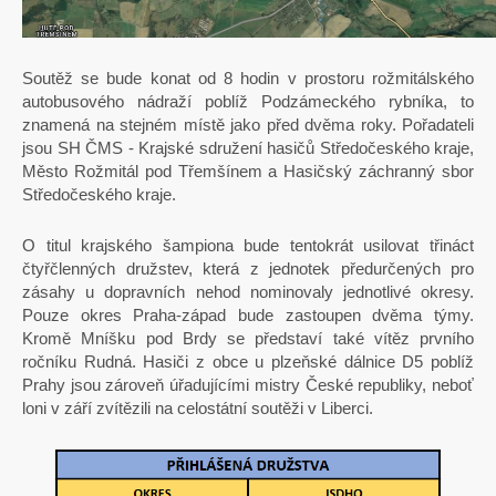
Soutěž se bude konat od 8 hodin v prostoru rožmitálského
autobusového nádraží poblíž Podzámeckého rybníka, to
znamená na stejném místě jako před dvěma roky. Pořadateli
jsou SH ČMS - Krajské sdružení hasičů Středočeského kraje,
Město Rožmitál pod Třemšínem a Hasičský záchranný sbor
Středočeského kraje.
O titul krajského šampiona bude tentokrát usilovat třináct
čtyřčlenných družstev, která z jednotek předurčených pro
zásahy u dopravních nehod nominovaly jednotlivé okresy.
Pouze okres Praha-západ bude zastoupen dvěma týmy.
Kromě Mníšku pod Brdy se představí také vítěz prvního
ročníku Rudná. Hasiči z obce u plzeňské dálnice D5 poblíž
Prahy jsou zároveň úřadujícími mistry České republiky, neboť
loni v září zvítězili na celostátní soutěži v Liberci.