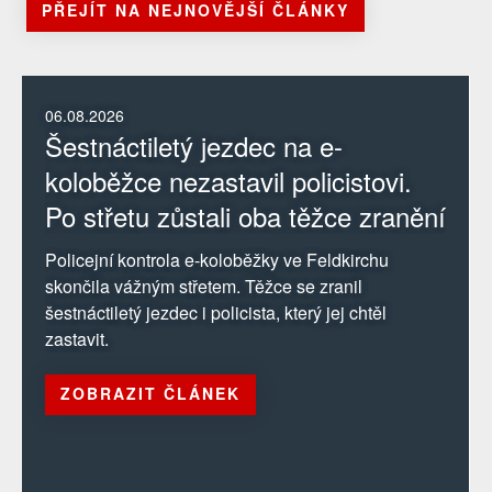
PŘEJÍT NA NEJNOVĚJŠÍ ČLÁNKY
06.08.2026
Šestnáctiletý jezdec na e-
koloběžce nezastavil policistovi.
Po střetu zůstali oba těžce zranění
Policejní kontrola e-koloběžky ve Feldkirchu
skončila vážným střetem. Těžce se zranil
šestnáctiletý jezdec i policista, který jej chtěl
zastavit.
ZOBRAZIT ČLÁNEK