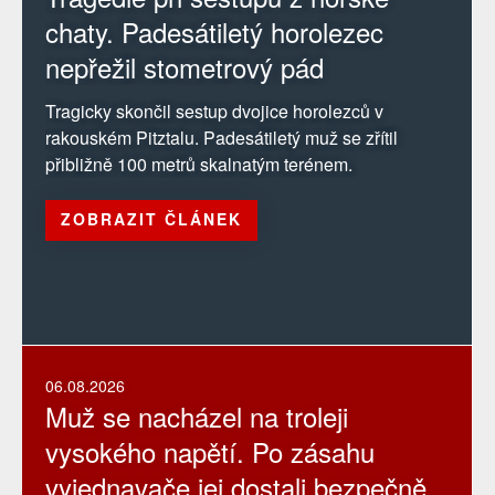
chaty. Padesátiletý horolezec
nepřežil stometrový pád
Tragicky skončil sestup dvojice horolezců v
rakouském Pitztalu. Padesátiletý muž se zřítil
přibližně 100 metrů skalnatým terénem.
ZOBRAZIT ČLÁNEK
06.08.2026
Muž se nacházel na troleji
vysokého napětí. Po zásahu
vyjednavače jej dostali bezpečně