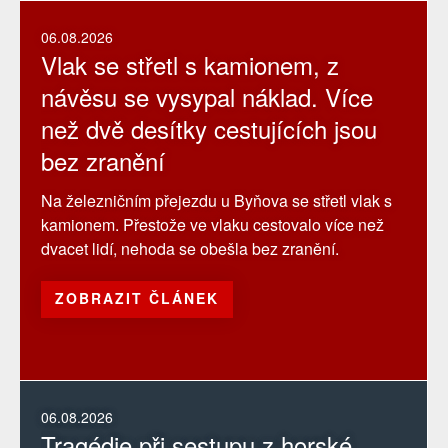
06.08.2026
Vlak se střetl s kamionem, z
návěsu se vysypal náklad. Více
než dvě desítky cestujících jsou
bez zranění
Na železničním přejezdu u Byňova se střetl vlak s
kamionem. Přestože ve vlaku cestovalo více než
dvacet lidí, nehoda se obešla bez zranění.
ZOBRAZIT ČLÁNEK
06.08.2026
Tragédie při sestupu z horské