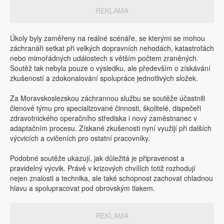
REKLAMA
Úkoly byly zaměřeny na reálné scénáře, se kterými se mohou
záchranáři setkat při velkých dopravních nehodách, katastrofách
nebo mimořádných událostech s větším počtem zraněných.
Soutěž tak nebyla pouze o výsledku, ale především o získávání
zkušeností a zdokonalování spolupráce jednotlivých složek.
Za Moravskoslezskou záchrannou službu se soutěže účastnili
členové týmu pro specializované činnosti, školitelé, dispečeři
zdravotnického operačního střediska i nový zaměstnanec v
adaptačním procesu. Získané zkušenosti nyní využijí při dalších
výcvicích a cvičeních pro ostatní pracovníky.
Podobné soutěže ukazují, jak důležitá je připravenost a
pravidelný výcvik. Právě v krizových chvílích totiž rozhodují
nejen znalosti a technika, ale také schopnost zachovat chladnou
hlavu a spolupracovat pod obrovským tlakem.
REKLAMA