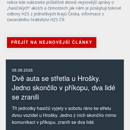
sekce kde naleznete průběžně denně nejnovější zprávy o
„hasičských“ akcích a činnostech jak nám je poskytují tiskové
odbory HZS z jednotlivých krajů Česka, informace z
Generálního ředitelství HZS ČR
PŘEJÍT NA NEJNOVĚJŠÍ ČLÁNKY
08.08.2026
Dvě auta se střetla u Hrošky.
Jedno skončilo v příkopu, dva lidé
se zranili
Tři jednotky hasičů vyjely v sobotu ráno ke střetu
dvou vozidel u Hrošky. Jedno z nich skončilo mimo
komunikaci v příkopu, zranili se dva lidé.