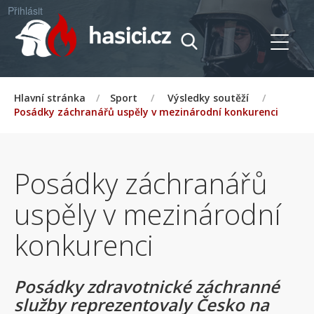
Přihlásit
Hlavní stránka
/
Sport
/
Výsledky soutěží
/
Posádky záchranářů uspěly v mezinárodní konkurenci
Posádky záchranářů
uspěly v mezinárodní
konkurenci
Posádky zdravotnické záchranné
služby reprezentovaly Česko na