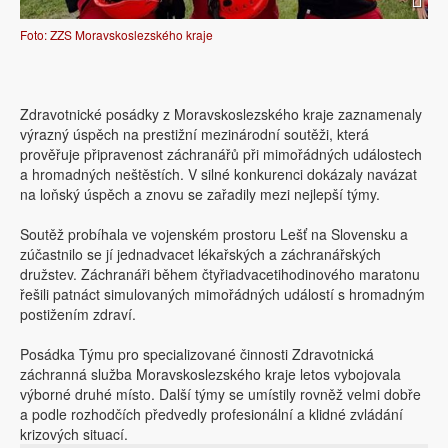
Foto: ZZS Moravskoslezského kraje
Zdravotnické posádky z Moravskoslezského kraje zaznamenaly
výrazný úspěch na prestižní mezinárodní soutěži, která
prověřuje připravenost záchranářů při mimořádných událostech
a hromadných neštěstích. V silné konkurenci dokázaly navázat
na loňský úspěch a znovu se zařadily mezi nejlepší týmy.
Soutěž probíhala ve vojenském prostoru Lešť na Slovensku a
zúčastnilo se jí jednadvacet lékařských a záchranářských
družstev. Záchranáři během čtyřiadvacetihodinového maratonu
řešili patnáct simulovaných mimořádných událostí s hromadným
postižením zdraví.
Posádka Týmu pro specializované činnosti Zdravotnická
záchranná služba Moravskoslezského kraje letos vybojovala
výborné druhé místo. Další týmy se umístily rovněž velmi dobře
a podle rozhodčích předvedly profesionální a klidné zvládání
krizových situací.