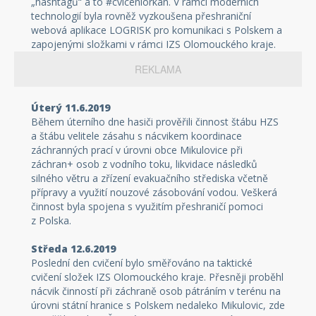
„hashtagů“ a to #cviceniorkan. V rámci moderních
technologií byla rovněž vyzkoušena přeshraniční
webová aplikace LOGRISK pro komunikaci s Polskem a
zapojenými složkami v rámci IZS Olomouckého kraje.
REKLAMA
Úterý 11.6.2019
Během úterního dne hasiči prověřili činnost štábu HZS
a štábu velitele zásahu s nácvikem koordinace
záchranných prací v úrovni obce Mikulovice při
záchran+ osob z vodního toku, likvidace následků
silného větru a zřízení evakuačního střediska včetně
přípravy a využití nouzové zásobování vodou. Veškerá
činnost byla spojena s využitím přeshraničí pomoci
z Polska.
Středa 12.6.2019
Poslední den cvičení bylo směřováno na taktické
cvičení složek IZS Olomouckého kraje. Přesněji proběhl
nácvik činností při záchraně osob pátráním v terénu na
úrovni státní hranice s Polskem nedaleko Mikulovic, zde