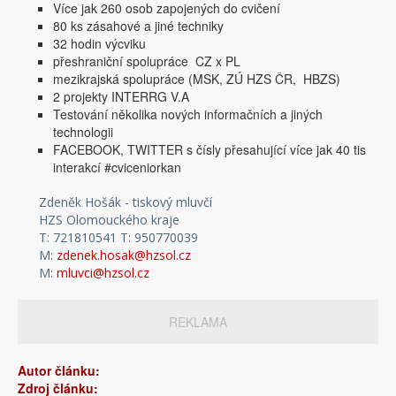
Více jak 260 osob zapojených do cvičení
80 ks zásahové a jiné techniky
32 hodin výcviku
přeshraniční spolupráce CZ x PL
mezikrajská spolupráce (MSK, ZÚ HZS ČR, HBZS)
2 projekty INTERRG V.A
Testování několika nových informačních a jiných
technologii
FACEBOOK, TWITTER s čísly přesahující více jak 40 tis
interakcí #cviceniorkan
Zdeněk Hošák - tiskový mluvčí
HZS Olomouckého kraje
T: 721810541 T: 950770039
M:
zdenek.hosak@hzsol.cz
M:
mluvci@hzsol.cz
REKLAMA
Autor článku:
Zdroj článku: