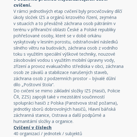
cvičení.
V rámci jednotlivých etap cvičení byly procvičovány dílčí
úkoly složek IZS a orgánů krizového řízení, zejména
v situacích a to převážně záchrana osob pátráním v
terénu v příhraniční oblasti České a Polské republiky
pohřešované osoby, které se v době orkánu
vyskytovaly v lesním porostu, odstraňování následků
silného větru na budovách, záchrana osob z vodního
toku s využitím speciální výškové techniky, nouzové
zásobování vodou s využitím mobilní úpravny vody,
zřízení a provoz evakuačního střediska v obci, záchrana
osob ze závalů a stabilizace narušených staveb,
záchrana osob z podzemních prostor – bývalé důlní
dílo „Poštovní štola“.
Do cvičení se mimo základní složky IZS (Hasiči, Policie
ČR, ZZS) zapojili také v mezistátní součinností
spolupráci hasiči z Polska (Panstvova straž požarna),
jednotky sborů dobrovolných hasičů, Hlavní báňská
záchranná stanice, Ostrava a další podpůrné a
humanitární složky a organice.
Cvičení v číslech
40 organizací / jednotek / subjektů