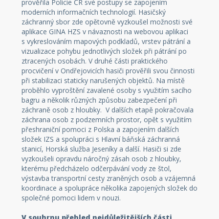
prověřila Policie ČR své postupy se zapojením
moderních informačních technologií. Hasičský
záchranný sbor zde opětovně vyzkoušel možnosti své
aplikace GINA HZS v návaznosti na webovou aplikaci
s vykreslováním mapových podkladů, vrstev pátrání a
vizualizace pohybu jednotlivých složek při pátrání po
ztracených osobách. V druhé části praktického
procvičení v Ondřejovicích hasiči prověřili svou činnosti
při stabilizaci staticky narušených objektů. Na místě
proběhlo vyproštění zavalené osoby s využitím sacího
bagru a několik různých způsobu zabezpečení při
záchraně osob z hloubky. V dalších etapě pokračovala
záchrana osob z podzemních prostor, opět s využitím
přeshraniční pomoci z Polska a zapojením dalších
složek IZS a spolupráci s Hlavní báňská záchranná
stanicí, Horská služba Jeseníky a další. Hasiči si zde
vyzkoušeli opravdu náročný zásah osob z hloubky,
kterému předcházelo odčerpávání vody ze štol,
výstavba transportní cesty zraněných osob a vzájemná
koordinace a spolupráce několika zapojených složek do
společné pomoci lidem v nouzi.
V souhrnu přehled nejdůležitějších části