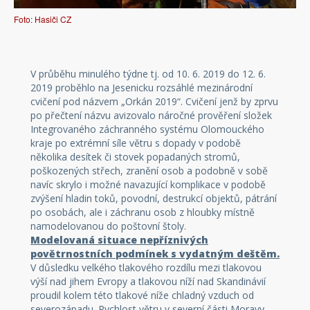
Foto: Hasiči CZ
V průběhu minulého týdne tj. od 10. 6. 2019 do 12. 6.
2019 proběhlo na Jesenicku rozsáhlé mezinárodní
cvičení pod názvem „Orkán 2019“. Cvičení jenž by zprvu
po přečtení názvu avizovalo náročné prověření složek
Integrovaného záchranného systému Olomouckého
kraje po extrémní síle větru s dopady v podobě
několika desítek či stovek popadaných stromů,
poškozených střech, zranění osob a podobně v sobě
navíc skrylo i možné navazující komplikace v podobě
zvýšení hladin toků, povodní, destrukcí objektů, pátrání
po osobách, ale i záchranu osob z hloubky místně
namodelovanou do poštovní štoly.
Modelovaná situace nepříznivých
povětrnostních podmínek s vydatným deštěm.
V důsledku velkého tlakového rozdílu mezi tlakovou
výší nad jihem Evropy a tlakovou níží nad Skandinávií
proudil kolem této tlakové níže chladný vzduch od
severozápadu. Rychlost větru v severní části Moravy