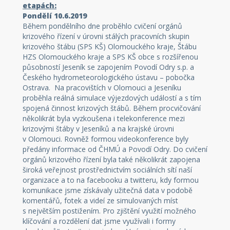
etapách:
Pondělí 10.6.2019
Během pondělního dne proběhlo cvičení orgánů
krizového řízení v úrovni stálých pracovních skupin
krizového štábu (SPS KŠ) Olomouckého kraje, Štábu
HZS Olomouckého kraje a SPS KŠ obce s rozšířenou
působností Jeseník se zapojením Povodí Odry s.p. a
Českého hydrometeorologického ústavu – pobočka
Ostrava. Na pracovištích v Olomouci a Jeseníku
proběhla reálná simulace výjezdových událostí a s tím
spojená činnost krizových štábů. Během procvičování
několikrát byla vyzkoušena i telekonference mezi
krizovými štáby v Jeseníků a na krajské úrovni
v Olomouci. Rovněž formou videokonference byly
předány informace od ČHMÚ a Povodí Odry. Do cvičení
orgánů krizového řízení byla také několikrát zapojena
široká veřejnost prostřednictvím sociálních sítí naší
organizace a to na facebooku a twitteru, kdy formou
komunikace jsme získávaly užitečná data v podobě
komentářů, fotek a videí ze simulovaných míst
s největším postižením. Pro zjištění využití možného
klíčování a rozdělení dat jsme využívali i formy