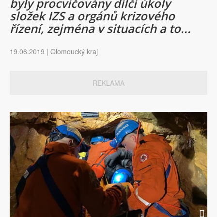
byly procvičovány dílčí úkoly
složek IZS a orgánů krizového
řízení, zejména v situacích a to...
19.06.2019 | Olomoucký kraj
REKLAMA