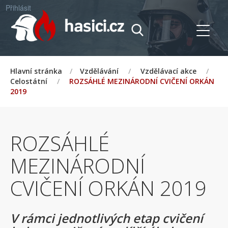
Přihlásit
Hlavní stránka
/
Vzdělávání
/
Vzdělávací akce
/
Celostátní
/
ROZSÁHLÉ MEZINÁRODNÍ CVIČENÍ ORKÁN
2019
ROZSÁHLÉ
MEZINÁRODNÍ
CVIČENÍ ORKÁN 2019
V rámci jednotlivých etap cvičení