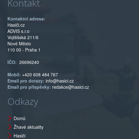
Kontakt
Kontaktní adresa:
Hasiči.cz
ADVIS s.r.o
Vojtěšská 211/6
Nové Město
110 00 - Praha 1
IČO:
26696240
Mobil:
+420 608 484 767
Email pro dotazy:
info@hasici.cz
Email pro příspěvky:
redakce@hasici.cz
Odkazy
Domů
Žhavé aktuality
Hasiči