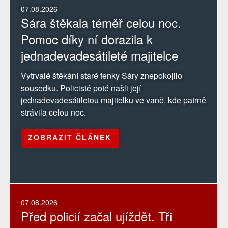
07.08.2026
Sára štěkala téměř celou noc.
Pomoc díky ní dorazila k
jednadevadesátileté majitelce
Vytrvalé štěkání staré fenky Sáry znepokojilo
sousedku. Policisté poté našli její
jednadevadesátiletou majitelku ve vaně, kde patrně
strávila celou noc.
ZOBRAZIT ČLÁNEK
07.08.2026
Před policií začal ujíždět. Tři