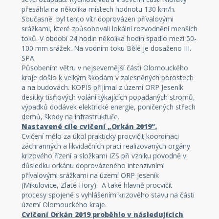
přesáhla na několika místech hodnotu 130 km/h.
Současně byl tento vítr doprovázen přívalovými
srážkami, které způsobovali lokální rozvodnění menších
toků. V období 24 hodin několika hodin spadlo mezi 50-
100 mm srážek. Na vodním toku Bělé je dosaženo III.
SPA.
Působením větru v nejsevernější části Olomouckého
kraje došlo k velkým škodám v zalesněných porostech
a na budovách. KOPIS přijímal z území ORP Jeseník
desítky tísňových volání týkajících popadaných stromů,
výpadků dodávek elektrické energie, poničených střech
domů, škody na infrastruktuře.
Nastavené cíle cvičení „Orkán 2019“.
Cvičení mělo za úkol prakticky procvičit koordinaci
záchranných a likvidačních prací realizovaných orgány
krizového řízení a složkami IZS při vzniku povodně v
důsledku orkánu doprovázeného intenzivními
přívalovými srážkami na území ORP Jeseník
(Mikulovice, Zlaté Hory). A také hlavně procvičit
procesy spojené s vyhlášením krizového stavu na části
území Olomouckého kraje.
Cvičení Orkán 2019 proběhlo v následujících