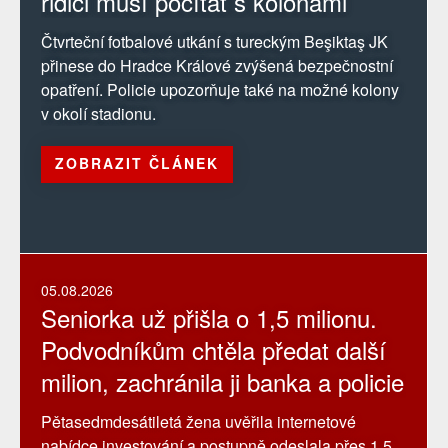
řidiči musí počítat s kolonami
Čtvrteční fotbalové utkání s tureckým Beşiktaş JK
přinese do Hradce Králové zvýšená bezpečnostní
opatření. Policie upozorňuje také na možné kolony
v okolí stadionu.
ZOBRAZIT ČLÁNEK
05.08.2026
Seniorka už přišla o 1,5 milionu.
Podvodníkům chtěla předat další
milion, zachránila ji banka a policie
Pětasedmdesátiletá žena uvěřila internetové
nabídce investování a postupně odeslala přes 1,5