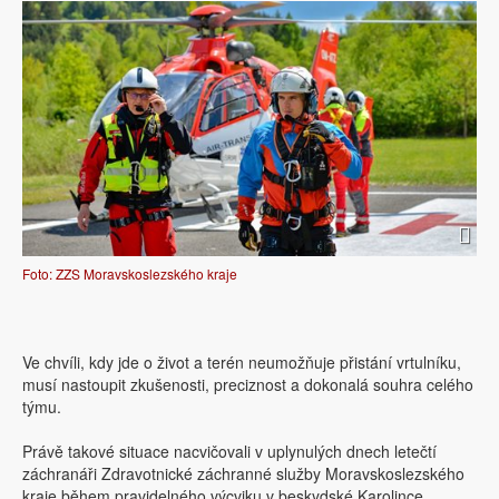
Foto: ZZS Moravskoslezského kraje
Ve chvíli, kdy jde o život a terén neumožňuje přistání vrtulníku,
musí nastoupit zkušenosti, preciznost a dokonalá souhra celého
týmu.
Právě takové situace nacvičovali v uplynulých dnech letečtí
záchranáři Zdravotnické záchranné služby Moravskoslezského
kraje během pravidelného výcviku v beskydské Karolince.