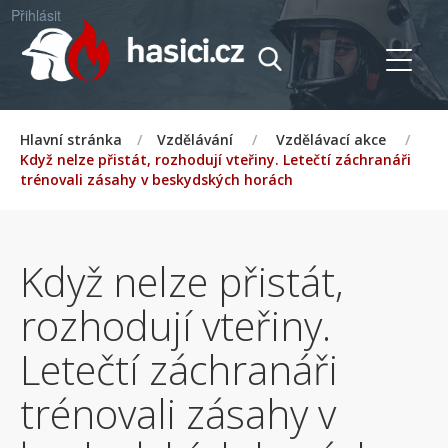
Přihlásit
Hlavní stránka
/
Vzdělávání
/
Vzdělávací akce
/
Když nelze přistát, rozhodují vteřiny. Letečtí záchranáři
trénovali zásahy v beskydských horách
Když nelze přistát,
rozhodují vteřiny.
Letečtí záchranáři
trénovali zásahy v