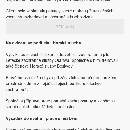
Cílem bylo zdokonalit postupy, které mohou při skutečných
zásazích rozhodovat o záchraně lidského života.
REKLAMA
Na cvičení se podílela i Horská služba
Výcviku se zúčastnili lékaři, zdravotničtí záchranáři a piloti
Letecké záchranné služby Ostrava. Společně s nimi trénovali
také členové Horské služby Beskydy.
Právě horská služba bývá při zásazích v náročném horském
prostředí jedním z nejdůležitějších partnerů leteckých
záchranářů.
Společná příprava proto pomáhá sladit postupy a zlepšovat
koordinaci při mimořádných událostech.
Výsadek do svahu i práce s jeřábem
Hlavním tématem výcviku byly speciální záchranářské činnosti.