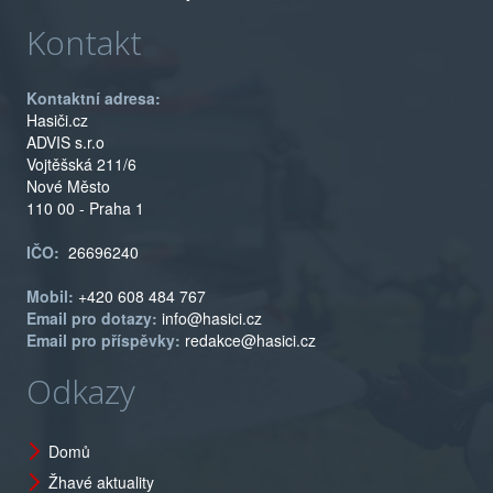
Kontakt
Kontaktní adresa:
Hasiči.cz
ADVIS s.r.o
Vojtěšská 211/6
Nové Město
110 00 - Praha 1
IČO:
26696240
Mobil:
+420 608 484 767
Email pro dotazy:
info@hasici.cz
Email pro příspěvky:
redakce@hasici.cz
Odkazy
Domů
Žhavé aktuality