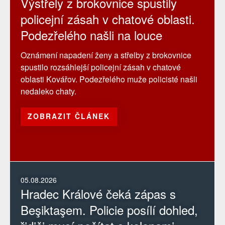
Výstřely z brokovnice spustily
policejní zásah v chatové oblasti.
Podezřelého našli na louce
Oznámení napadení ženy a střelby z brokovnice
spustilo rozsáhlejší policejní zásah v chatové
oblasti Kovářov. Podezřelého muže policisté našli
nedaleko chaty.
ZOBRAZIT ČLÁNEK
05.08.2026
Hradec Králové čeká zápas s
Beşiktaşem. Policie posílí dohled,