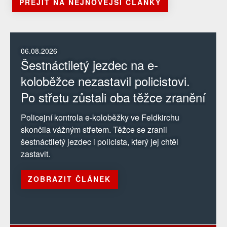
PŘEJÍT NA NEJNOVĚJŠÍ ČLÁNKY
06.08.2026
Šestnáctiletý jezdec na e-
koloběžce nezastavil policistovi.
Po střetu zůstali oba těžce zranění
Policejní kontrola e-koloběžky ve Feldkirchu
skončila vážným střetem. Těžce se zranil
šestnáctiletý jezdec i policista, který jej chtěl
zastavit.
ZOBRAZIT ČLÁNEK