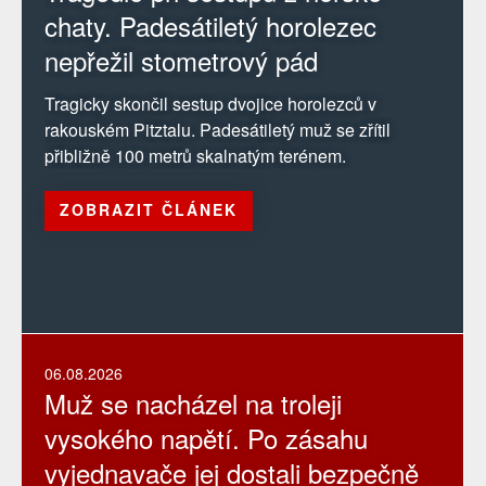
chaty. Padesátiletý horolezec
nepřežil stometrový pád
Tragicky skončil sestup dvojice horolezců v
rakouském Pitztalu. Padesátiletý muž se zřítil
přibližně 100 metrů skalnatým terénem.
ZOBRAZIT ČLÁNEK
06.08.2026
Muž se nacházel na troleji
vysokého napětí. Po zásahu
vyjednavače jej dostali bezpečně