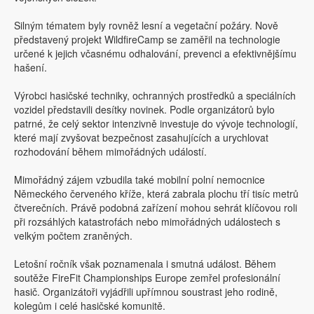
Silným tématem byly rovněž lesní a vegetační požáry. Nově
představený projekt WildfireCamp se zaměřil na technologie
určené k jejich včasnému odhalování, prevenci a efektivnějšímu
hašení.
Výrobci hasičské techniky, ochranných prostředků a speciálních
vozidel představili desítky novinek. Podle organizátorů bylo
patrné, že celý sektor intenzivně investuje do vývoje technologií,
které mají zvyšovat bezpečnost zasahujících a urychlovat
rozhodování během mimořádných událostí.
Mimořádný zájem vzbudila také mobilní polní nemocnice
Německého červeného kříže, která zabrala plochu tří tisíc metrů
čtverečních. Právě podobná zařízení mohou sehrát klíčovou roli
při rozsáhlých katastrofách nebo mimořádných událostech s
velkým počtem zraněných.
Letošní ročník však poznamenala i smutná událost. Během
soutěže FireFit Championships Europe zemřel profesionální
hasič. Organizátoři vyjádřili upřímnou soustrast jeho rodině,
kolegům i celé hasičské komunitě.