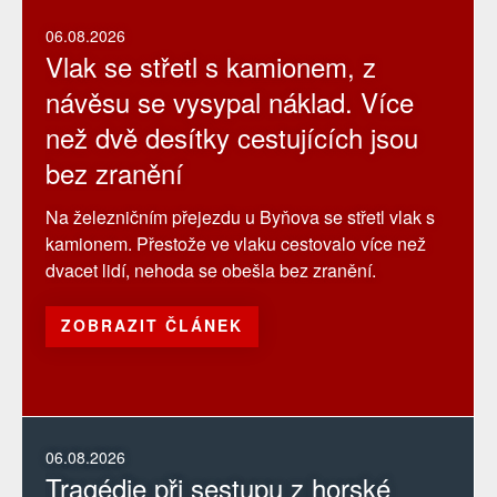
06.08.2026
Vlak se střetl s kamionem, z
návěsu se vysypal náklad. Více
než dvě desítky cestujících jsou
bez zranění
Na železničním přejezdu u Byňova se střetl vlak s
kamionem. Přestože ve vlaku cestovalo více než
dvacet lidí, nehoda se obešla bez zranění.
ZOBRAZIT ČLÁNEK
06.08.2026
Tragédie při sestupu z horské