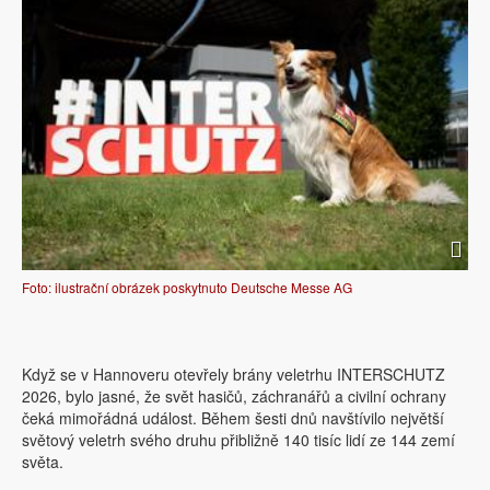
Foto: ilustrační obrázek poskytnuto Deutsche Messe AG
Když se v Hannoveru otevřely brány veletrhu INTERSCHUTZ
2026, bylo jasné, že svět hasičů, záchranářů a civilní ochrany
čeká mimořádná událost. Během šesti dnů navštívilo největší
světový veletrh svého druhu přibližně 140 tisíc lidí ze 144 zemí
světa.