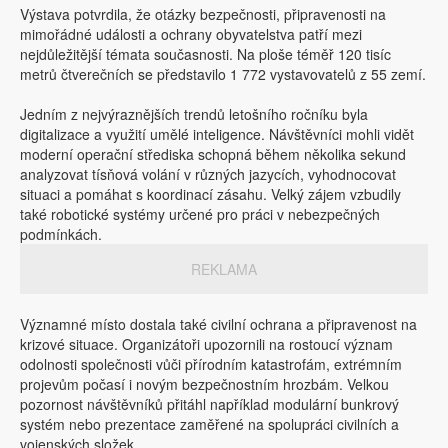
Výstava potvrdila, že otázky bezpečnosti, připravenosti na
mimořádné události a ochrany obyvatelstva patří mezi
nejdůležitější témata současnosti. Na ploše téměř 120 tisíc
metrů čtverečních se představilo 1 772 vystavovatelů z 55 zemí.
Jedním z nejvýraznějších trendů letošního ročníku byla
digitalizace a využití umělé inteligence. Návštěvníci mohli vidět
moderní operační střediska schopná během několika sekund
analyzovat tísňová volání v různých jazycích, vyhodnocovat
situaci a pomáhat s koordinací zásahu. Velký zájem vzbudily
také robotické systémy určené pro práci v nebezpečných
podmínkách.
REKLAMA
Významné místo dostala také civilní ochrana a připravenost na
krizové situace. Organizátoři upozornili na rostoucí význam
odolnosti společnosti vůči přírodním katastrofám, extrémním
projevům počasí i novým bezpečnostním hrozbám. Velkou
pozornost návštěvníků přitáhl například modulární bunkrový
systém nebo prezentace zaměřené na spolupráci civilních a
vojenských složek.