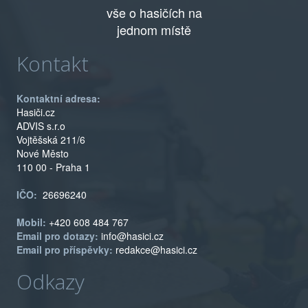
vše o hasičích na
jednom místě
Kontakt
Kontaktní adresa:
Hasiči.cz
ADVIS s.r.o
Vojtěšská 211/6
Nové Město
110 00 - Praha 1
IČO:
26696240
Mobil:
+420 608 484 767
Email pro dotazy:
info@hasici.cz
Email pro příspěvky:
redakce@hasici.cz
Odkazy