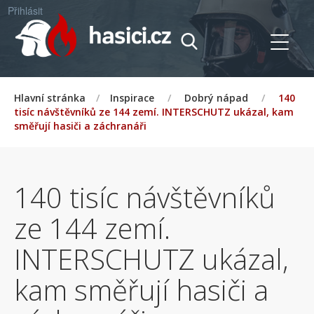
Přihlásit
Hlavní stránka
/
Inspirace
/
Dobrý nápad
/
140
tisíc návštěvníků ze 144 zemí. INTERSCHUTZ ukázal, kam
směřují hasiči a záchranáři
140 tisíc návštěvníků
ze 144 zemí.
INTERSCHUTZ ukázal,
kam směřují hasiči a