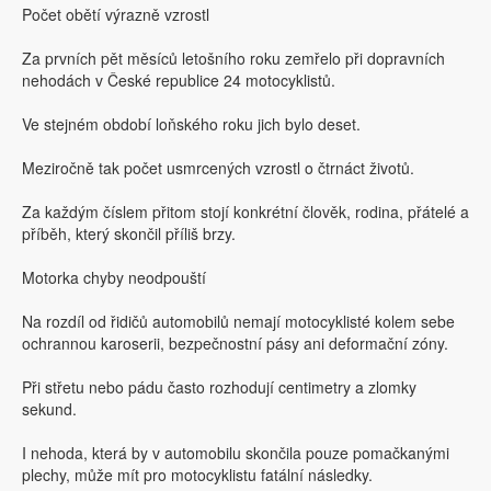
Počet obětí výrazně vzrostl
Za prvních pět měsíců letošního roku zemřelo při dopravních
nehodách v České republice 24 motocyklistů.
Ve stejném období loňského roku jich bylo deset.
Meziročně tak počet usmrcených vzrostl o čtrnáct životů.
Za každým číslem přitom stojí konkrétní člověk, rodina, přátelé a
příběh, který skončil příliš brzy.
Motorka chyby neodpouští
Na rozdíl od řidičů automobilů nemají motocyklisté kolem sebe
ochrannou karoserii, bezpečnostní pásy ani deformační zóny.
Při střetu nebo pádu často rozhodují centimetry a zlomky
sekund.
I nehoda, která by v automobilu skončila pouze pomačkanými
plechy, může mít pro motocyklistu fatální následky.