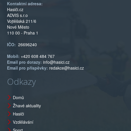
Kontaktní adresa:
Hasiči.cz
ADVIS s.r.o
Vojtěšská 211/6
Nové Město
110 00 - Praha 1
IČO:
26696240
Mobil:
+420 608 484 767
Email pro dotazy:
info@hasici.cz
Email pro příspěvky:
redakce@hasici.cz
Odkazy
Domů
Žhavé aktuality
Hasiči
Vzdělávání
Sport