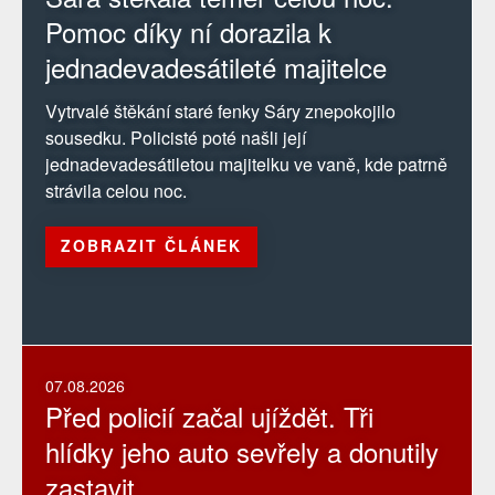
Pomoc díky ní dorazila k
jednadevadesátileté majitelce
Vytrvalé štěkání staré fenky Sáry znepokojilo
sousedku. Policisté poté našli její
jednadevadesátiletou majitelku ve vaně, kde patrně
strávila celou noc.
ZOBRAZIT ČLÁNEK
07.08.2026
Před policií začal ujíždět. Tři
hlídky jeho auto sevřely a donutily
zastavit