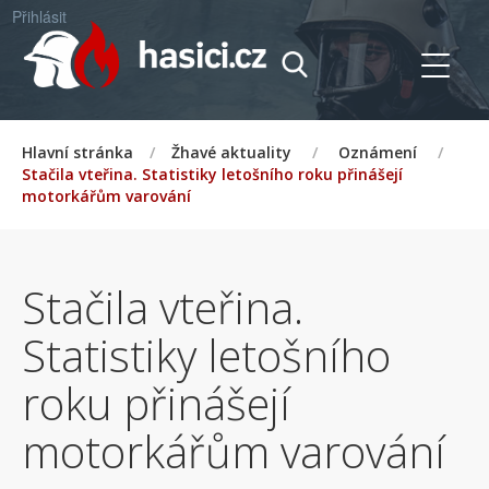
Přihlásit
Hlavní stránka
/
Žhavé aktuality
/
Oznámení
/
Stačila vteřina. Statistiky letošního roku přinášejí
motorkářům varování
Stačila vteřina.
Statistiky letošního
roku přinášejí
motorkářům varování