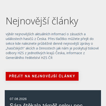
Nejnovější články
výběr nejnovějších aktuálních informací o zásazích a
událostech hasičů z Česka. Přes tlačítko můžete přejít do
sekce kde naleznete průběžně denně nejnovější zprávy o
„hasičských“ akcích a činnostech jak nám je poskytují tiskové
odbory HZS z jednotlivých krajů Česka, informace z
Generálního ředitelství HZS ČR
PŘEJÍT NA NEJNOVĚJŠÍ ČLÁNKY
07.08.2026
Sára štěkala téměř celou noc.