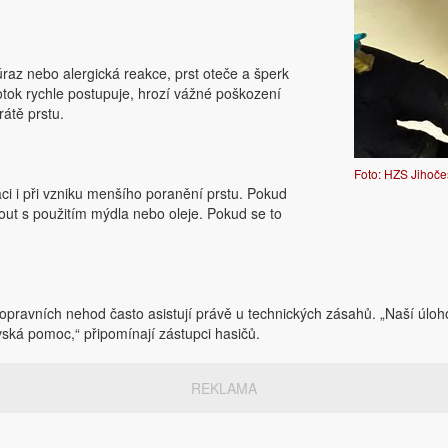
úraz nebo alergická reakce, prst oteče a šperk
otok rychle postupuje, hrozí vážné poškození
rátě prstu.
Foto: HZS Jihoče
ci i při vzniku menšího poranění prstu. Pokud
nout s použitím mýdla nebo oleje. Pokud se to
pravních nehod často asistují právě u technických zásahů. „Naší úloho
vská pomoc,“ připomínají zástupci hasičů.
REKLAMA