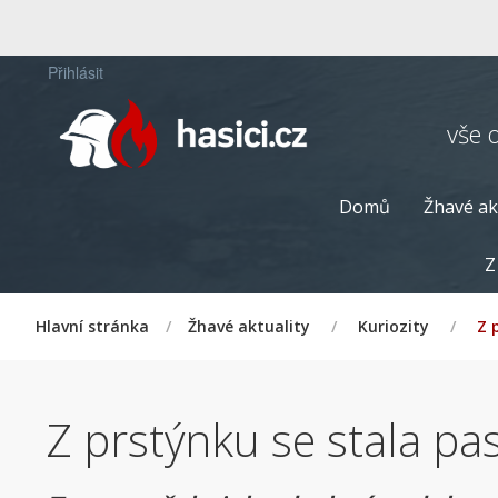
Přihlásit
vše 
Domů
Žhavé ak
Z
Hlavní stránka
/
Žhavé aktuality
/
Kuriozity
/
Z 
Z prstýnku se stala pas