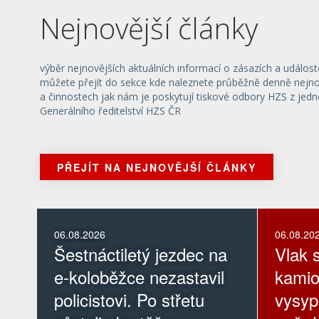
Nejnovější články
výběr nejnovějších aktuálních informací o zásazích a událost
můžete přejít do sekce kde naleznete průběžně denně nejnov
a činnostech jak nám je poskytují tiskové odbory HZS z jedn
Generálního ředitelství HZS ČR
PŘEJÍT NA NEJNOVĚJŠÍ ČLÁNKY
06.08.2026
06.08.20
Šestnáctiletý jezdec na
Vlak s
e-koloběžce nezastavil
kamio
policistovi. Po střetu
vysyp