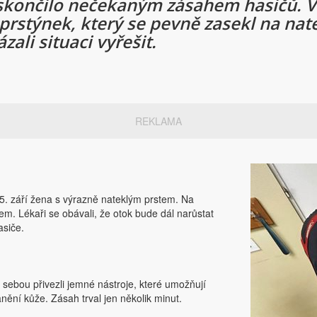
 skončilo nečekaným zásahem hasičů. 
prstýnek, který se pevně zasekl na nat
zali situaci vyřešit.
REKLAMA
25. září žena s výrazně nateklým prstem. Na
m. Lékaři se obávali, že otok bude dál narůstat
asiče.
 sebou přivezli jemné nástroje, které umožňují
nění kůže. Zásah trval jen několik minut.