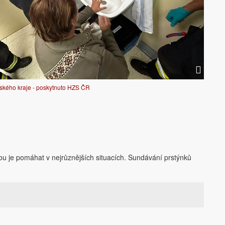
ského kraje - poskytnuto HZS ČR
u je pomáhat v nejrůznějších situacích. Sundávání prstýnků