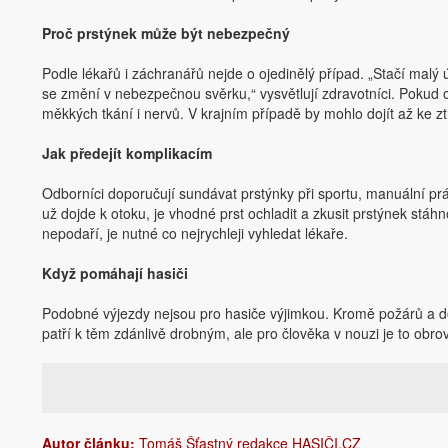
Proč prstýnek může být nebezpečný
Podle lékařů i záchranářů nejde o ojedinělý případ. „Stačí malý 
se změní v nebezpečnou svěrku,“ vysvětlují zdravotníci. Pokud 
měkkých tkání i nervů. V krajním případě by mohlo dojít až ke zt
Jak předejít komplikacím
Odborníci doporučují sundávat prstýnky při sportu, manuální prá
už dojde k otoku, je vhodné prst ochladit a zkusit prstýnek stáh
nepodaří, je nutné co nejrychleji vyhledat lékaře.
Když pomáhají hasiči
Podobné výjezdy nejsou pro hasiče výjimkou. Kromě požárů a do
patří k těm zdánlivě drobným, ale pro člověka v nouzi je to obro
Autor článku:
Tomáš Šťastný redakce HASIČI.CZ