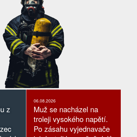
06.08.2026
pu z
Muž se nacházel na
troleji vysokého napětí.
ezec
Po zásahu vyjednavače