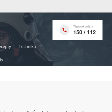
Tísňové volání
150 / 112
ecepty
Technika
ty