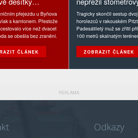
vě desítky
nepřežil stometrov
jících jsou bez
ničním přejezdu u Byňova
Tragicky skončil sestup dvoj
ní
l vlak s kamionem. Přestože
horolezců v rakouském Pitzt
 cestovalo více než dvacet
Padesátiletý muž se zřítil př
hoda se obešla bez zranění.
100 metrů skalnatým teréne
RAZIT ČLÁNEK
ZOBRAZIT ČLÁNEK
REKLAMA
kt
Odkazy