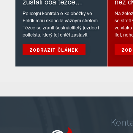
zůstali oba těžce
než d
zranění
cestu
Policejní kontrola e-koloběžky ve
Na želez
zraně
Feldkirchu skončila vážným střetem.
se střet
Těžce se zranil šestnáctiletý jezdec i
ve vlaku
policista, který jej chtěl zastavit.
lidí, ne
ZOBRAZIT ČLÁNEK
ZOB
Konta