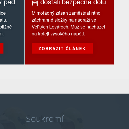
ý pád
jej dostali bezpečně dolů
ice
Mimořádný zásah zaměstnal ráno
alu.
záchranné složky na nádraží ve
ibližně
Veľkých Levároch. Muž se nacházel
m.
na troleji vysokého napětí.
ZOBRAZIT ČLÁNEK
Soukromí