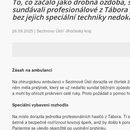
To, co začalo jako drobná ozdoba,
sundávali profesionálové z Tábora 
bez jejich speciální techniky nedoká
26.09.2025 | Sezimovo Ústí/ Jihočeský kraj
Zásah na ambulanci
Na chirurgickou ambulanci v Sezimově Ústí dorazila ve čtvrtek 
něm měla prstýnek, který se už nedařilo sundat běžným způsobe
a mohl by ohrozit prokrvení celé ruky. Proto požádali o pomoc h
Speciální vybavení rozhodlo
Na místo dorazila jednotka profesionálních hasičů z Tábora. Ti s
šetrně a bezpečně rozříznout kovový šperk, aniž by došlo k pora
Pacientce se ulevilo okamžitě po uvolnění prstýnku.