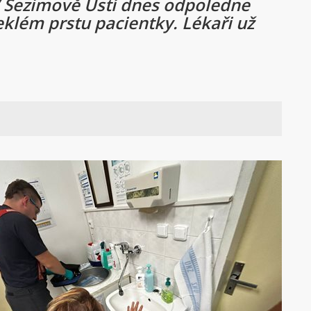
V Sezimově Ústí dnes odpoledne
eklém prstu pacientky. Lékaři už