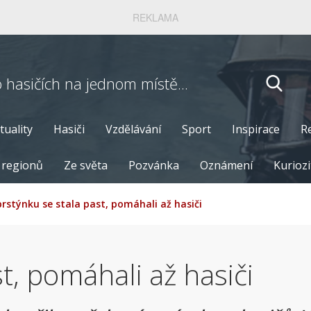
REKLAMA
o hasičích
na jednom místě...
tuality
Hasiči
Vzdělávání
Sport
Inspirace
R
 regionů
Ze světa
Pozvánka
Oznámení
Kuriozi
prstýnku se stala past, pomáhali až hasiči
t, pomáhali až hasiči