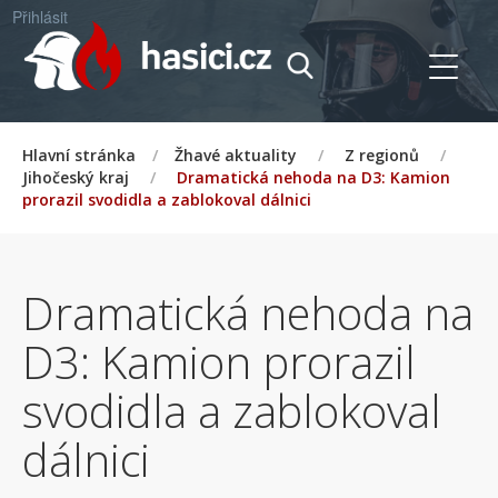
Přihlásit
Hlavní stránka
/
Žhavé aktuality
/
Z regionů
/
Jihočeský kraj
/
Dramatická nehoda na D3: Kamion
prorazil svodidla a zablokoval dálnici
Dramatická nehoda na
D3: Kamion prorazil
svodidla a zablokoval
dálnici