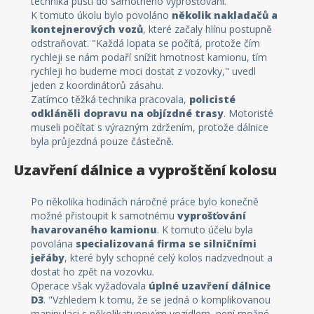
technika pustí do samotného vyprošťování.
K tomuto úkolu bylo povoláno
několik nakladačů a
kontejnerových vozů
, které začaly hlínu postupně
odstraňovat. "Každá lopata se počítá, protože čím
rychleji se nám podaří snížit hmotnost kamionu, tím
rychleji ho budeme moci dostat z vozovky," uvedl
jeden z koordinátorů zásahu.
Zatímco těžká technika pracovala,
policisté
odkláněli dopravu na objízdné trasy
. Motoristé
museli počítat s výrazným zdržením, protože dálnice
byla průjezdná pouze částečně.
Uzavření dálnice a vyproštění kolosu
Po několika hodinách náročné práce bylo konečně
možné přistoupit k samotnému
vyprošťování
havarovaného kamionu
. K tomuto účelu byla
povolána
specializovaná firma se silničními
jeřáby
, které byly schopné celý kolos nadzvednout a
dostat ho zpět na vozovku.
Operace však vyžadovala
úplné uzavření dálnice
D3
. "Vzhledem k tomu, že se jedná o komplikovanou
manipulaci s několikatunovým vozidlem, není možné