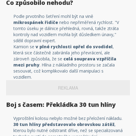
Co způsobilo nehodu?
Podle prvotního šetření mohl být na vině
mikrospánek řidiče
nebo nepřiměřená rychlost. "V
tomto úseku je dálnice přehledná, rovná, takže ztráta
kontroly nad vozidlem mohla být důsledkem únavy,"
sdělil dopravní expert.
Kamion se
v plné rychlosti opřel do svodidel
,
která sice částečně zabránila jeho převrácení, ale
zároveň způsobila, že se
celá souprava vzpříčila
mezi pruhy
. Hlína z nákladního prostoru se začala
sesouvat, což komplikovalo další manipulaci s
vozidlem.
REKLAMA
Boj s časem: Překládka 30 tun hlíny
Vyproštění kolosu nebylo možné bez přeložení nákladu.
30 tun hlíny představovalo obrovskou zátěž
,
kterou bylo nutné odstranit dříve, než se specializovaná