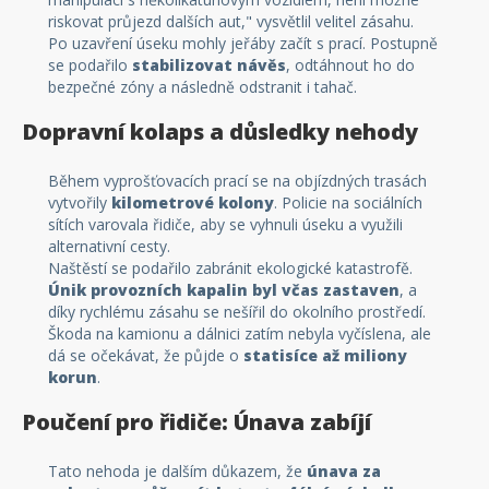
riskovat průjezd dalších aut," vysvětlil velitel zásahu.
Po uzavření úseku mohly jeřáby začít s prací. Postupně
se podařilo
stabilizovat návěs
, odtáhnout ho do
bezpečné zóny a následně odstranit i tahač.
Dopravní kolaps a důsledky nehody
Během vyprošťovacích prací se na objízdných trasách
vytvořily
kilometrové kolony
. Policie na sociálních
sítích varovala řidiče, aby se vyhnuli úseku a využili
alternativní cesty.
Naštěstí se podařilo zabránit ekologické katastrofě.
Únik provozních kapalin byl včas zastaven
, a
díky rychlému zásahu se nešířil do okolního prostředí.
Škoda na kamionu a dálnici zatím nebyla vyčíslena, ale
dá se očekávat, že půjde o
statisíce až miliony
korun
.
Poučení pro řidiče: Únava zabíjí
Tato nehoda je dalším důkazem, že
únava za