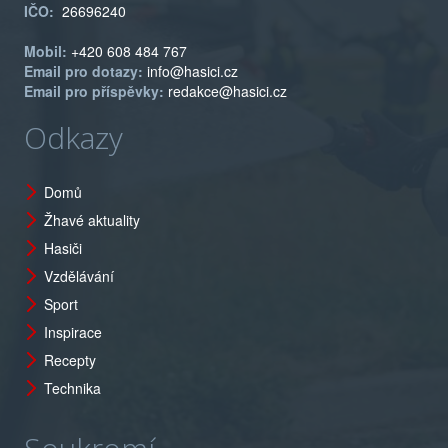
IČO:
26696240
Mobil:
+420 608 484 767
Email pro dotazy:
info@hasici.cz
Email pro příspěvky:
redakce@hasici.cz
Odkazy
Domů
Žhavé aktuality
Hasiči
Vzdělávání
Sport
Inspirace
Recepty
Technika