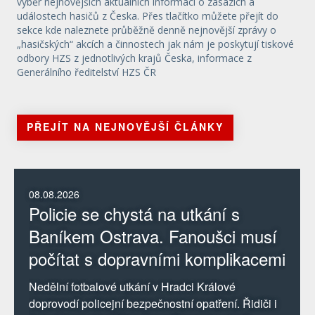
výběr nejnovějších aktuálních informací o zásazích a
událostech hasičů z Česka. Přes tlačítko můžete přejít do
sekce kde naleznete průběžně denně nejnovější zprávy o
„hasičských“ akcích a činnostech jak nám je poskytují tiskové
odbory HZS z jednotlivých krajů Česka, informace z
Generálního ředitelství HZS ČR
PŘEJÍT NA NEJNOVĚJŠÍ ČLÁNKY
08.08.2026
Policie se chystá na utkání s
Baníkem Ostrava. Fanoušci musí
počítat s dopravními komplikacemi
Nedělní fotbalové utkání v Hradci Králové
doprovodí policejní bezpečnostní opatření. Řidiči i