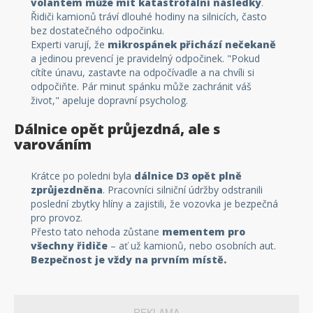
volantem může mít katastrofální následky
.
Řidiči kamionů tráví dlouhé hodiny na silnicích, často
bez dostatečného odpočinku.
Experti varují, že
mikrospánek přichází nečekaně
a jedinou prevencí je pravidelný odpočinek. "Pokud
cítíte únavu, zastavte na odpočívadle a na chvíli si
odpočiňte. Pár minut spánku může zachránit váš
život," apeluje dopravní psycholog.
Dálnice opět průjezdná, ale s
varováním
Krátce po poledni byla
dálnice D3 opět plně
zprůjezdněna
. Pracovníci silniční údržby odstranili
poslední zbytky hlíny a zajistili, že vozovka je bezpečná
pro provoz.
Přesto tato nehoda zůstane
mementem pro
všechny řidiče
– ať už kamionů, nebo osobních aut.
Bezpečnost je vždy na prvním místě.
REKLAMA