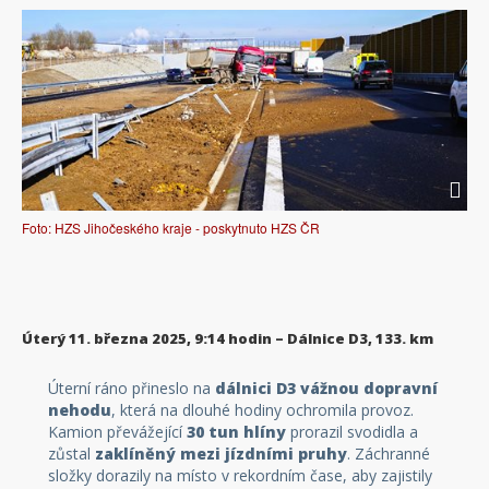
Foto: HZS Jihočeského kraje - poskytnuto HZS ČR
Úterý 11. března 2025, 9:14 hodin – Dálnice D3, 133. km
Úterní ráno přineslo na
dálnici D3 vážnou dopravní
nehodu
, která na dlouhé hodiny ochromila provoz.
Kamion převážející
30 tun hlíny
prorazil svodidla a
zůstal
zaklíněný mezi jízdními pruhy
. Záchranné
složky dorazily na místo v rekordním čase, aby zajistily