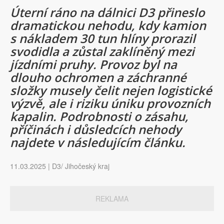
Úterní ráno na dálnici D3 přineslo
dramatickou nehodu, kdy kamion
s nákladem 30 tun hlíny prorazil
svodidla a zůstal zaklíněný mezi
jízdními pruhy. Provoz byl na
dlouho ochromen a záchranné
složky musely čelit nejen logistické
výzvě, ale i riziku úniku provozních
kapalin. Podrobnosti o zásahu,
příčinách i důsledcích nehody
najdete v následujícím článku.
11.03.2025 | D3/ Jihočeský kraj
REKLAMA