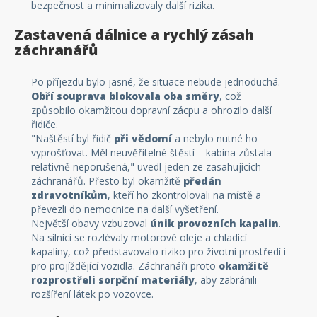
bezpečnost a minimalizovaly další rizika.
Zastavená dálnice a rychlý zásah
záchranářů
Po příjezdu bylo jasné, že situace nebude jednoduchá.
Obří souprava blokovala oba směry
, což
způsobilo okamžitou dopravní zácpu a ohrozilo další
řidiče.
"Naštěstí byl řidič
při vědomí
a nebylo nutné ho
vyprošťovat. Měl neuvěřitelné štěstí – kabina zůstala
relativně neporušená," uvedl jeden ze zasahujících
záchranářů. Přesto byl okamžitě
předán
zdravotníkům
, kteří ho zkontrolovali na místě a
převezli do nemocnice na další vyšetření.
Největší obavy vzbuzoval
únik provozních kapalin
.
Na silnici se rozlévaly motorové oleje a chladicí
kapaliny, což představovalo riziko pro životní prostředí i
pro projíždějící vozidla. Záchranáři proto
okamžitě
rozprostřeli sorpční materiály
, aby zabránili
rozšíření látek po vozovce.