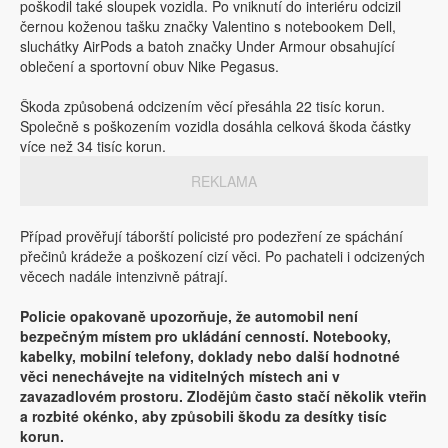
poškodil také sloupek vozidla. Po vniknutí do interiéru odcizil
černou koženou tašku značky Valentino s notebookem Dell,
sluchátky AirPods a batoh značky Under Armour obsahující
oblečení a sportovní obuv Nike Pegasus.
Škoda způsobená odcizením věcí přesáhla 22 tisíc korun.
Společně s poškozením vozidla dosáhla celková škoda částky
více než 34 tisíc korun.
REKLAMA
Případ prověřují táborští policisté pro podezření ze spáchání
přečinů krádeže a poškození cizí věci. Po pachateli i odcizených
věcech nadále intenzivně pátrají.
Policie opakovaně upozorňuje, že automobil není
bezpečným místem pro ukládání cenností. Notebooky,
kabelky, mobilní telefony, doklady nebo další hodnotné
věci nenechávejte na viditelných místech ani v
zavazadlovém prostoru. Zlodějům často stačí několik vteřin
a rozbité okénko, aby způsobili škodu za desítky tisíc
korun.