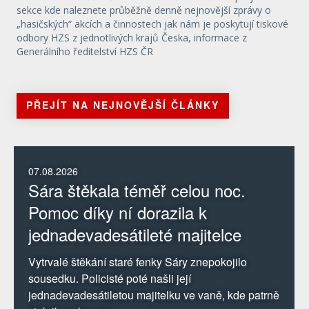
sekce kde naleznete průběžně denně nejnovější zprávy o
„hasičských“ akcích a činnostech jak nám je poskytují tiskové
odbory HZS z jednotlivých krajů Česka, informace z
Generálního ředitelství HZS ČR
PŘEJÍT NA NEJNOVĚJŠÍ ČLÁNKY
07.08.2026
Sára štěkala téměř celou noc.
Pomoc díky ní dorazila k
jednadevadesátileté majitelce
Vytrvalé štěkání staré fenky Sáry znepokojilo
sousedku. Policisté poté našli její
jednadevadesátiletou majitelku ve vaně, kde patrně