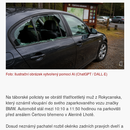
Foto: Ilustrační obrázek vytvořený pomocí AI (ChatGPT / DALL·E)
Na táborské policisty se obrátil třiatřicetiletý muž z Rokycanska,
který oznámil vloupání do svého zaparkovaného vozu značky
BMW. Automobil stál mezi 10:10 a 11:50 hodinou na parkovišti
před areálem Čertovo břemeno v Alenině Lhotě.
Dosud neznámý pachatel rozbil okénko zadních pravých dveří a