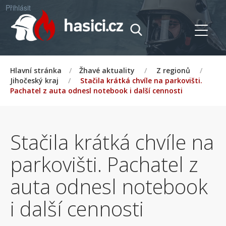
Přihlásit
Hlavní stránka
/
Žhavé aktuality
/
Z regionů
/
Jihočeský kraj
/
Stačila krátká chvíle na parkovišti.
Pachatel z auta odnesl notebook i další cennosti
Stačila krátká chvíle na
parkovišti. Pachatel z
auta odnesl notebook
i další cennosti