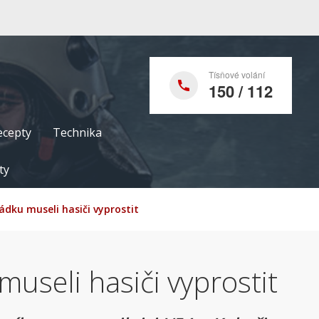
Tísňové volání
150 / 112
ecepty
Technika
ty
ádku museli hasiči vyprostit
useli hasiči vyprostit