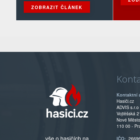
ZOBRAZIT ČLÁNEK
Konta
Kontaktní 
Hasiči.cz
ADVIS s.r.o
Vojtěšská 2
Nové Měst
110 00 - Pr
vše o hasičích na
IČO:
2669