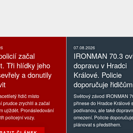
26
07.08.2026
olicií začal
IRONMAN 70.3 ovl
t. Tři hlídky jeho
dopravu v Hradci
evřely a donutily
Králové. Policie
it
doporučuje řidičům
oblasti závodu se
cetiletý řidič místo
Světový závod IRONMAN 7
vyhnout
í prudce zrychlil a začal
přinese do Hradce Králové s
ům ujíždět. Pronásledování
podívanou, ale také dopravn
tři policejní vozy.
omezení. Policie doporučuje
plánovat s předstihem.
RAZIT ČLÁNEK