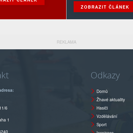
ZOBRAZIT ČLÁNEK
REKLAMA
kt
Odkazy
adresa:
Domů
Žhavé aktuality
11/6
Hasiči
o
Vzdělávání
aha 1
Sport
6240
Inspirace