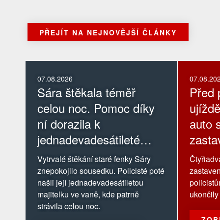
PŘEJÍT NA NEJNOVĚJŠÍ ČLÁNKY
07.08.2026
07.08.20
Sára štěkala téměř
Před p
celou noc. Pomoc díky
ujíždě
ní dorazila k
auto s
jednadevadesátileté
zastav
majitelce
Vytrvalé štěkání staré fenky Sáry
Čtyřiadva
znepokojilo sousedku. Policisté poté
zastaven
našli její jednadevadesátiletou
policist
majitelku ve vaně, kde patrně
ukončily 
strávila celou noc.
ZOB