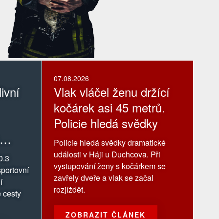
07.08.2026
ivní
Vlak vláčel ženu držící
kočárek asi 45 metrů.
Policie hledá svědky
Policie hledá svědky dramatické
události v Háji u Duchcova. Při
0.3
vystupování ženy s kočárkem se
portovní
zavřely dveře a vlak se začal
í
rozjíždět.
 cesty
ZOBRAZIT ČLÁNEK