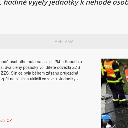
. hodině vyjely jednotky k nehodě osobn
REKLAMA
hodě osobního auta na silnici I/54 u Kobeřic u
lší dva členy posádky vč. dítěte odvezla ZZS
ík ZZS. Silnice byla během zásahu průjezdná
pět na silnici a uklidili vozovku. Jednotky z
siči CZ