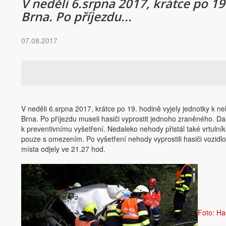
V neděli 6.srpna 2017, krátce po 19
Brna. Po příjezdu...
07.08.2017
V neděli 6.srpna 2017, krátce po 19. hodině vyjely jednotky k ne
Brna. Po příjezdu museli hasiči vyprostit jednoho zraněného. Da
k preventivnímu vyšetření. Nedaleko nehody přistál také vrtuln
pouze s omezením. Po vyšetření nehody vyprostili hasiči vozidlo z
místa odjely ve 21.27 hod.
Foto: Ha