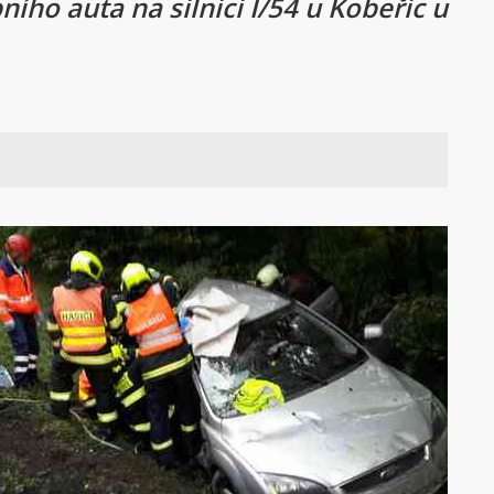
ího auta na silnici I/54 u Kobeřic u