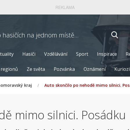
REKLAMA
o hasičích
na jednom místě...
tuality
Hasiči
Vzdělávání
Sport
Inspirace
R
 regionů
Ze světa
Pozvánka
Oznámení
Kuriozi
homoravský kraj
/
Auto skončilo po nehodě mimo silnici. Pos
ě mimo silnici. Posádku m