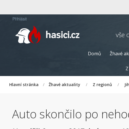
Přihlásit
vše 
Domů
Žhavé ak
Z
Hlavní stránka
/
Žhavé aktuality
/
Z regionů
/
Ji
Auto skončilo po nehod