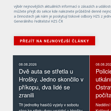
výběr nejnovějších aktuálních informací o zásazích a událost
můžete přejít do sekce kde naleznete průběžně denně nejnov
a činnostech jak nám je poskytují tiskové odbory HZS z jedn
Generálního ředitelství HZS ČR
PŘEJÍT NA NEJNOVĚJŠÍ ČLÁNKY
08.08.2026
08.08.20
Dvě auta se střetla u
Polic
Hrošky. Jedno skončilo v
utkán
příkopu, dva lidé se
Ostra
zranili
počít
kompl
Tři jednotky hasičů vyjely v sobotu
Nedělní 
ráno ke střetu dvou vozidel u Hrošky.
Králové 