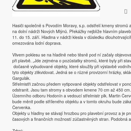
Hasiči společně s Povodím Moravy, s.p. odstřelí kmeny stromů a 
na dolní nádrži Nových Mlýnů. Překážky nejblíže hlavním plaveb
11. do 15. září. Hladina v nádrži klesla v důsledku dlouhotrvaj
omezována lodní doprava.
Vlivem poklesu se na hladině nebo těsně pod ní začaly objevov
při plavbě. „Jde zejména o pozůstatky stromů, které byly při st
dočasně vybudované objekty, které sloužily při výstavbě vodního
tyto objekty zlikvidovat. Jedná se o různé provizorní hrázky, s
Gargulák.
Střelmistři začnou předem vytipované objekty odstřelovat v pond
odstranit. Jsou tam stromy s obvodem kmene 70 cm až 450 cm. P
Územního odboru Hodonín a vedoucí střelmistr plk. Martin Červ
bude měnit podle stříleného objektu a v tomto okruhu bude zák
Červenka.
Objekty u hladiny se stávají hrozbou pro plavební provoz a je pr
časových a finančních možností zúčastněných stran. Podobná a
Zdroj: