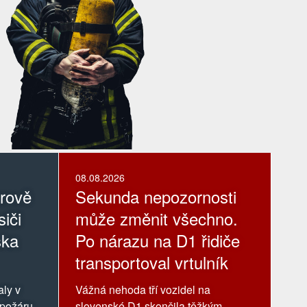
08.08.2026
erově
Sekunda nepozornosti
iči
může změnit všechno.
ska
Po nárazu na D1 řidiče
transportoval vrtulník
aly v
Vážná nehoda tří vozidel na
 požáru
slovenské D1 skončila těžkým