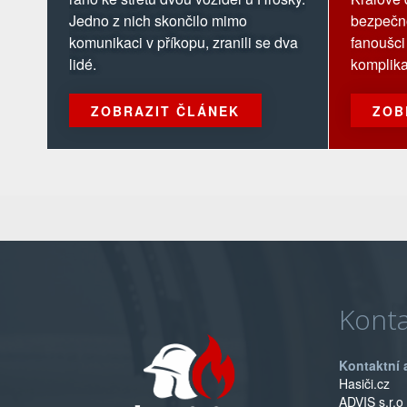
Jedno z nich skončilo mimo
bezpečno
komunikaci v příkopu, zranili se dva
fanoušci
lidé.
komplika
ZOBRAZIT ČLÁNEK
ZOB
Konta
Kontaktní 
Hasiči.cz
ADVIS s.r.o