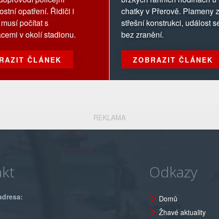
stní opatření. Řidiči i
chatky v Přerově. Plameny 
 musí počítat s
střešní konstrukci, událost 
cemi v okolí stadionu.
bez zranění.
RAZIT ČLÁNEK
ZOBRAZIT ČLÁNEK
REKLAMA
kt
Odkazy
adresa:
Domů
Žhavé aktuality