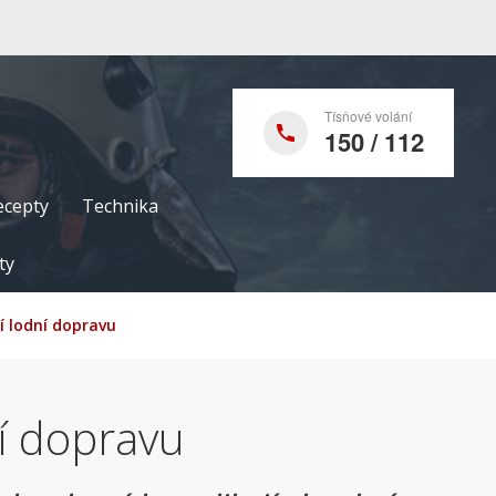
Tísňové volání
150 / 112
ecepty
Technika
ty
í lodní dopravu
í dopravu