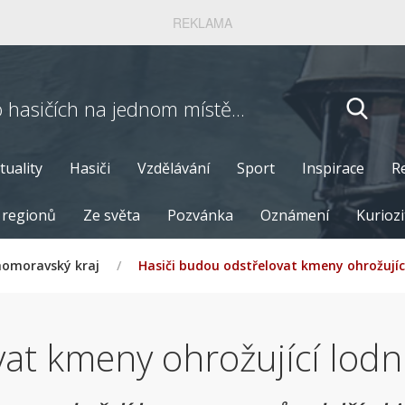
REKLAMA
o hasičích
na jednom místě...
tuality
Hasiči
Vzdělávání
Sport
Inspirace
R
 regionů
Ze světa
Pozvánka
Oznámení
Kuriozi
homoravský kraj
/
Hasiči budou odstřelovat kmeny ohrožujíc
vat kmeny ohrožující lodn