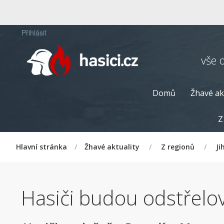
Přihlásit
vše 
Domů
Žhavé ak
Z
Hlavní stránka
/
Žhavé aktuality
/
Z regionů
/
Ji
Hasiči budou odstřelo