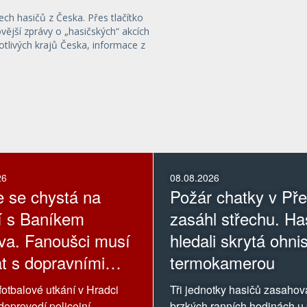
ech hasičů z Česka. Přes tlačítko
ější zprávy o „hasičských“ akcích
otlivých krajů Česka, informace z
26
08.08.2026
ie se chystá na
Požár chatky v Př
í s Baníkem
zasáhl střechu. Has
va. Fanoušci musí
hledali skrytá ohni
at s dopravními
termokamerou
ikacemi
fotbalové utkání v Hradci
Tři jednotky hasičů zasahov
doprovodí policejní
brzkých ranních hodinách u