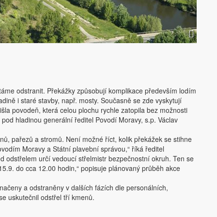
stáme odstranit. Překážky způsobují komplikace především lodím
dině i staré stavby, např. mosty. Současně se zde vyskytují
išla povodeň, která celou plochu rychle zatopila bez možnosti
 pod hladinou generální ředitel Povodí Moravy, s.p. Václav
nů, pařezů a stromů. Není možné říct, kolik překážek se stihne
odím Moravy a Státní plavební správou,“ říká ředitel
 odstřelem určí vedoucí střelmistr bezpečnostní okruh. Ten se
15.9. do cca 12.00 hodin,“ popisuje plánovaný průběh akce
značeny a odstraněny v dalších fázích dle personálních,
 uskutečnil odstřel tří kmenů.