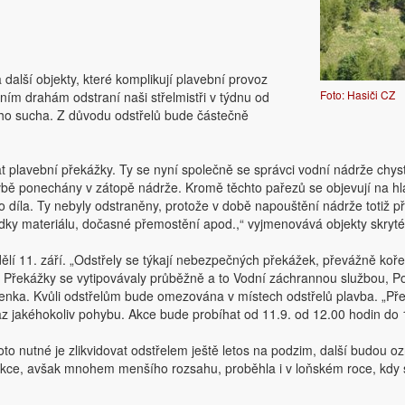
další objekty, které komplikují plavební provoz
Foto: Hasiči CZ
ním drahám odstraní naši střelmistři v týdnu od
ícího sucha. Z důvodu odstřelů bude částečně
at plavební překážky. Ty se nyní společně se správci vodní nádrže chy
avbě ponechány v zátopě nádrže. Kromě těchto pařezů se objevují na hla
 díla. Ty nebyly odstraněny, protože v době napouštění nádrže totiž př
kládky materiálu, dočasné přemostění apod.,“ vyjmenovává objekty skryté
ělí 11. září. „Odstřely se týkají nebezpečných překážek, převážně koře
řekážky se vytipovávaly průběžně a to Vodní záchrannou službou, Pov
enka. Kvůli odstřelům bude omezována v místech odstřelů plavba. „Před
az jakéhokoliv pohybu. Akce bude probíhat od 11.9. od 12.00 hodin do 
oto nutné je zlikvidovat odstřelem ještě letos na podzim, další budou o
kce, avšak mnohem menšího rozsahu, proběhla i v loňském roce, kdy se