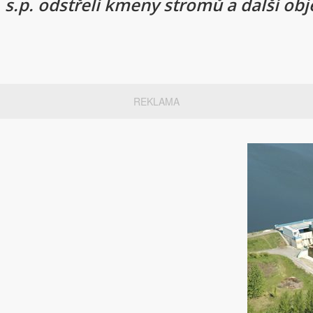
s.p. odstřelí kmeny stromů a další obj
REKLAMA