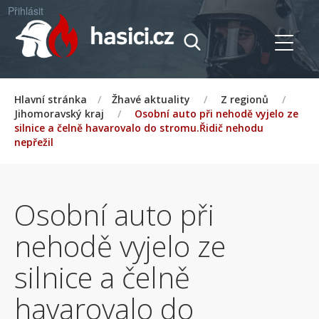
Přihlásit
Hlavní stránka
/
Žhavé aktuality
/
Z regionů
/
Jihomoravský kraj
/
Osobní auto při nehodě vyjelo ze
silnice a čelně havarovalo do stromu.Řidič nehodu
nepřežil
Osobní auto při
nehodě vyjelo ze
silnice a čelně
havarovalo do