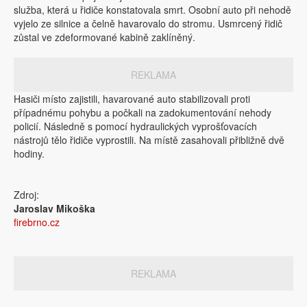
služba, která u řidiče konstatovala smrt. Osobní auto při nehodě
vyjelo ze silnice a čelně havarovalo do stromu. Usmrcený řidič
zůstal ve zdeformované kabině zaklíněný.
REKLAMA
Hasiči místo zajistili, havarované auto stabilizovali proti
případnému pohybu a počkali na zadokumentování nehody
policií. Následně s pomocí hydraulických vyprošťovacích
nástrojů tělo řidiče vyprostili. Na místě zasahovali přibližně dvě
hodiny.
Zdroj:
Jaroslav Mikoška
firebrno.cz
REKLAMA