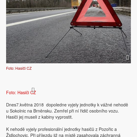
Foto: Hasiči CZ
Foto: Hasiči CZ
Dnes7.května 2018 dopoledne vyjely jednotky k vážné nehodě
u Sokolnic na Brněnsku. Zemřel při ní řidič osobního vozu.
Hasiči jej museli z kabiny vyprostit.
K nehodě vyjely profesionální jednotky hasičů z Pozořic a
Židlochovic. Při příjezdu již na místě zasahovala záchranná