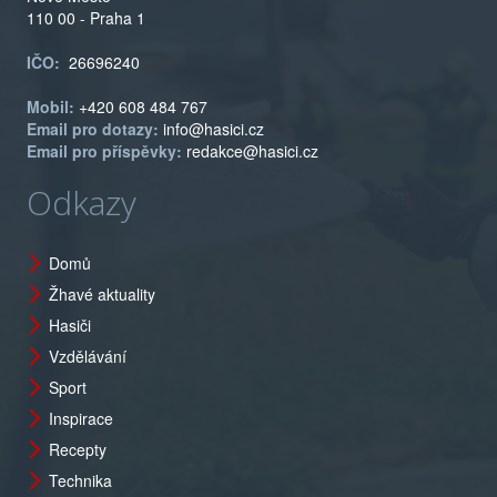
110 00 - Praha 1
IČO:
26696240
Mobil:
+420 608 484 767
Email pro dotazy:
info@hasici.cz
Email pro příspěvky:
redakce@hasici.cz
Odkazy
Domů
Žhavé aktuality
Hasiči
Vzdělávání
Sport
Inspirace
Recepty
Technika