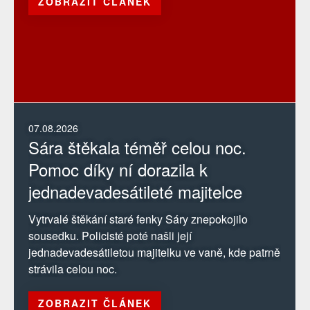
ZOBRAZIT ČLÁNEK
07.08.2026
Sára štěkala téměř celou noc.
Pomoc díky ní dorazila k
jednadevadesátileté majitelce
Vytrvalé štěkání staré fenky Sáry znepokojilo
sousedku. Policisté poté našli její
jednadevadesátiletou majitelku ve vaně, kde patrně
strávila celou noc.
ZOBRAZIT ČLÁNEK