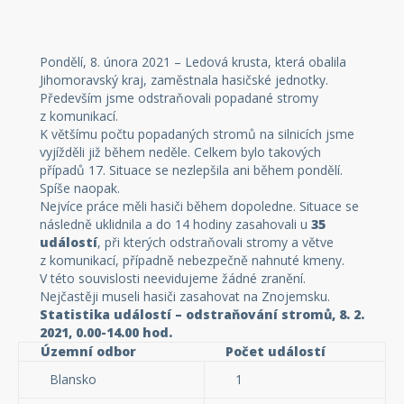
Pondělí, 8. února 2021 – Ledová krusta, která obalila
Jihomoravský kraj, zaměstnala hasičské jednotky.
Především jsme odstraňovali popadané stromy
z komunikací.
K většímu počtu popadaných stromů na silnicích jsme
vyjížděli již během neděle. Celkem bylo takových
případů 17. Situace se nezlepšila ani během pondělí.
Spíše naopak.
Nejvíce práce měli hasiči během dopoledne. Situace se
následně uklidnila a do 14 hodiny zasahovali u
35
událostí
, při kterých odstraňovali stromy a větve
z komunikací, případně nebezpečně nahnuté kmeny.
V této souvislosti neevidujeme žádné zranění.
Nejčastěji museli hasiči zasahovat na Znojemsku.
Statistika událostí – odstraňování stromů, 8. 2.
2021, 0.00-14.00 hod.
Územní odbor
Počet událostí
Blansko
1