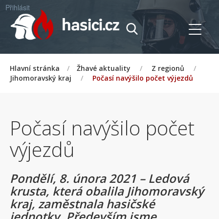
Přihlásit
Hlavní stránka
/
Žhavé aktuality
/
Z regionů
/
Jihomoravský kraj
/
Počasí navýšilo počet výjezdů
Počasí navýšilo počet
výjezdů
Pondělí, 8. února 2021 – Ledová
krusta, která obalila Jihomoravský
kraj, zaměstnala hasičské
jednotky. Především jsme