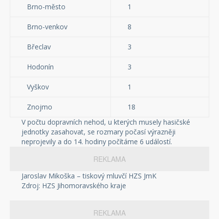
Brno-město
1
Brno-venkov
8
Břeclav
3
Hodonín
3
Vyškov
1
Znojmo
18
V počtu dopravních nehod, u kterých musely hasičské
jednotky zasahovat, se rozmary počasí výrazněji
neprojevily a do 14. hodiny počítáme 6 událostí.
REKLAMA
Jaroslav Mikoška – tiskový mluvčí HZS JmK
Zdroj: HZS Jihomoravského kraje
REKLAMA