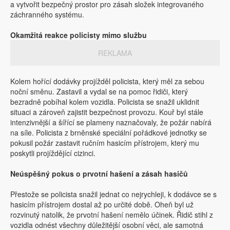
a vytvořit bezpečný prostor pro zásah složek integrovaného
záchranného systému.
Okamžitá reakce policisty mimo službu
REKLAMA
Kolem hořící dodávky projížděl policista, který měl za sebou
noční směnu. Zastavil a vydal se na pomoc řidiči, který
bezradně pobíhal kolem vozidla. Policista se snažil uklidnit
situaci a zároveň zajistit bezpečnost provozu. Kouř byl stále
intenzivnější a šířící se plameny naznačovaly, že požár nabírá
na síle. Policista z brněnské speciální pořádkové jednotky se
pokusil požár zastavit ručním hasicím přístrojem, který mu
poskytli projíždějící cizinci.
Neúspěšný pokus o prvotní hašení a zásah hasičů
Přestože se policista snažil jednat co nejrychleji, k dodávce se s
hasicím přístrojem dostal až po určité době. Oheň byl už
rozvinutý natolik, že prvotní hašení nemělo účinek. Řidič stihl z
vozidla odnést všechny důležitější osobní věci, ale samotná