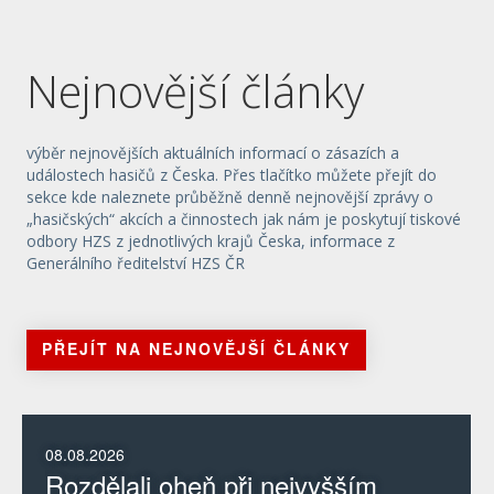
Nejnovější články
výběr nejnovějších aktuálních informací o zásazích a
událostech hasičů z Česka. Přes tlačítko můžete přejít do
sekce kde naleznete průběžně denně nejnovější zprávy o
„hasičských“ akcích a činnostech jak nám je poskytují tiskové
odbory HZS z jednotlivých krajů Česka, informace z
Generálního ředitelství HZS ČR
PŘEJÍT NA NEJNOVĚJŠÍ ČLÁNKY
08.08.2026
Rozdělali oheň při nejvyšším