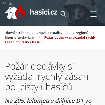
Přihlásit
Hlavní stránka
/
Žhavé aktuality
/
Z regionů
/
Jihomoravský kraj
/
Požár dodávky si vyžádal rychlý
zásah policisty i hasičů
Požár dodávky si
vyžádal rychlý zásah
policisty i hasičů
Na 205. kilometru dálnice D1 ve