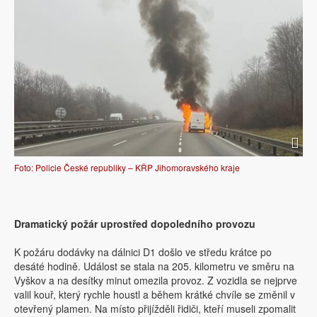
Foto: Policie České republiky – KŘP Jihomoravského kraje
Dramatický požár uprostřed dopoledního provozu
K požáru dodávky na dálnici D1 došlo ve středu krátce po
desáté hodině. Událost se stala na 205. kilometru ve směru na
Vyškov a na desítky minut omezila provoz. Z vozidla se nejprve
valil kouř, který rychle houstl a během krátké chvíle se změnil v
otevřený plamen. Na místo přijížděli řidiči, kteří museli zpomalit