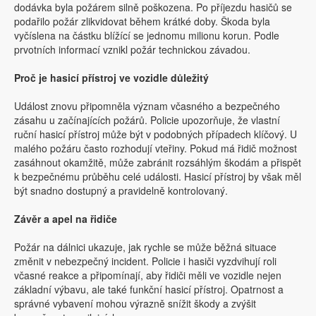
dodávka byla požárem silně poškozena. Po příjezdu hasičů se
podařilo požár zlikvidovat během krátké doby. Škoda byla
vyčíslena na částku blížící se jednomu milionu korun. Podle
prvotních informací vznikl požár technickou závadou.
Proč je hasicí přístroj ve vozidle důležitý
Událost znovu připomněla význam včasného a bezpečného
zásahu u začínajících požárů. Policie upozorňuje, že vlastní
ruční hasicí přístroj může být v podobných případech klíčový. U
malého požáru často rozhodují vteřiny. Pokud má řidič možnost
zasáhnout okamžitě, může zabránit rozsáhlým škodám a přispět
k bezpečnému průběhu celé události. Hasicí přístroj by však měl
být snadno dostupný a pravidelně kontrolovaný.
Závěr a apel na řidiče
Požár na dálnici ukazuje, jak rychle se může běžná situace
změnit v nebezpečný incident. Policie i hasiči vyzdvihují roli
včasné reakce a připomínají, aby řidiči měli ve vozidle nejen
základní výbavu, ale také funkční hasicí přístroj. Opatrnost a
správné vybavení mohou výrazně snížit škody a zvýšit