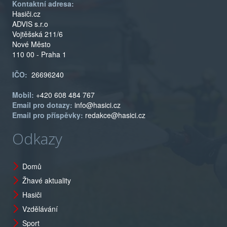
Kontaktní adresa:
Hasiči.cz
ADVIS s.r.o
Vojtěšská 211/6
Nové Město
110 00 - Praha 1
IČO:
26696240
Mobil:
+420 608 484 767
Email pro dotazy:
info@hasici.cz
Email pro příspěvky:
redakce@hasici.cz
Odkazy
Domů
Žhavé aktuality
Hasiči
Vzdělávání
Sport