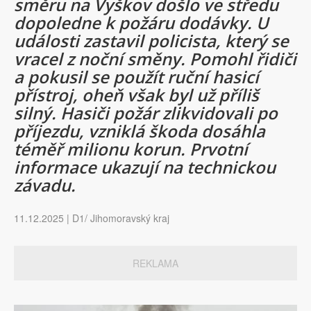
směru na Vyškov došlo ve středu
dopoledne k požáru dodávky. U
události zastavil policista, který se
vracel z noční směny. Pomohl řidiči
a pokusil se použít ruční hasicí
přístroj, oheň však byl už příliš
silný. Hasiči požár zlikvidovali po
příjezdu, vzniklá škoda dosáhla
téměř milionu korun. Prvotní
informace ukazují na technickou
závadu.
11.12.2025 | D1/ Jihomoravský kraj
REKLAMA