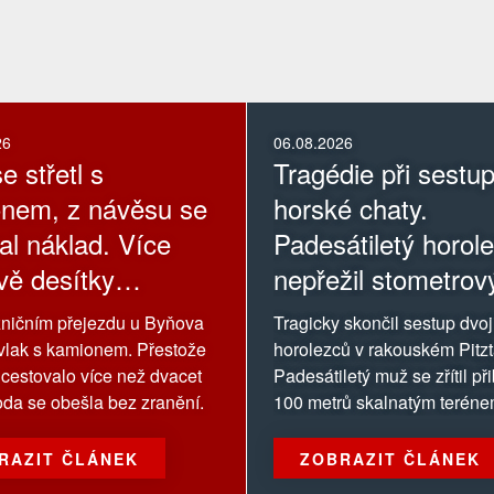
26
06.08.2026
e střetl s
Tragédie při sestu
nem, z návěsu se
horské chaty.
al náklad. Více
Padesátiletý horol
vě desítky
nepřežil stometrov
jících jsou bez
ničním přejezdu u Byňova
Tragicky skončil sestup dvoj
ní
l vlak s kamionem. Přestože
horolezců v rakouském Pitzt
 cestovalo více než dvacet
Padesátiletý muž se zřítil př
hoda se obešla bez zranění.
100 metrů skalnatým teréne
RAZIT ČLÁNEK
ZOBRAZIT ČLÁNEK