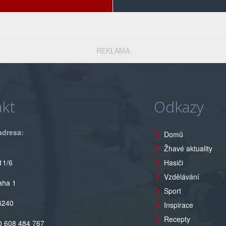
REKLAMA
kt
Odkazy
adresa:
Domů
Žhavé aktuality
11/6
Hasiči
o
Vzdělávání
aha 1
Sport
6240
Inspirace
Recepty
0 608 484 767