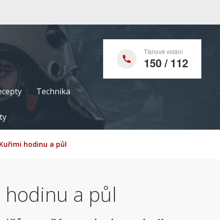
Tísňové volání
150 / 112
ecepty
Technika
ty
 Kuřimi hodinu a půl
i hodinu a půl