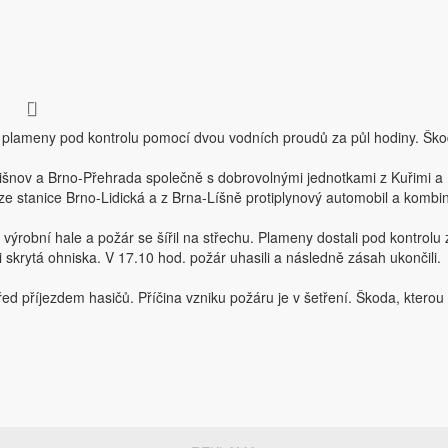
li plameny pod kontrolu pomocí dvou vodních proudů za půl hodiny. Škod
 Tišnov a Brno-Přehrada společně s dobrovolnými jednotkami z Kuřimi a
 ze stanice Brno-Lidická a z Brna-Líšně protiplynový automobil a kombi
ve výrobní hale a požár se šířil na střechu. Plameny dostali pod kontrol
 skrytá ohniska. V 17.10 hod. požár uhasili a následně zásah ukončili.
ed příjezdem hasičů. Příčina vzniku požáru je v šetření. Škoda, kterou