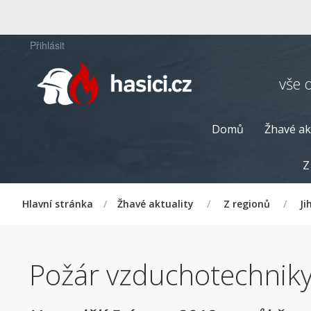
Přihlásit
vše 
Domů
Žhavé ak
Z
Hlavní stránka
/
Žhavé aktuality
/
Z regionů
/
Ji
Požár vzduchotechniky l