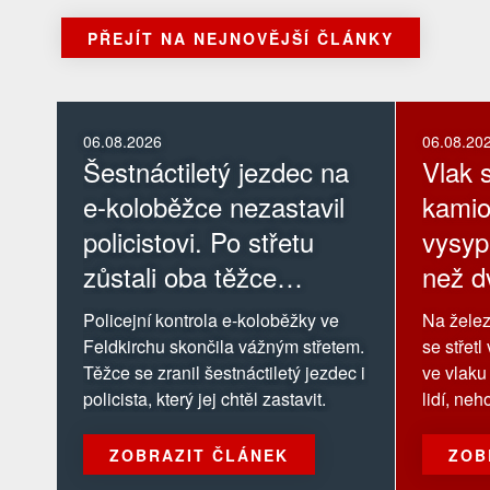
PŘEJÍT NA NEJNOVĚJŠÍ ČLÁNKY
06.08.2026
06.08.20
Šestnáctiletý jezdec na
Vlak s
e-koloběžce nezastavil
kamio
policistovi. Po střetu
vysyp
zůstali oba těžce
než d
zranění
cestu
Policejní kontrola e-koloběžky ve
Na želez
zraně
Feldkirchu skončila vážným střetem.
se střet
Těžce se zranil šestnáctiletý jezdec i
ve vlaku
policista, který jej chtěl zastavit.
lidí, ne
ZOBRAZIT ČLÁNEK
ZOB