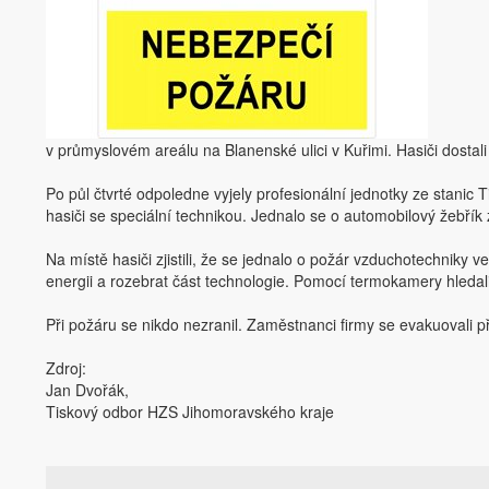
v průmyslovém areálu na Blanenské ulici v Kuřimi. Hasiči dosta
Po půl čtvrté odpoledne vyjely profesionální jednotky ze stanic
hasiči se speciální technikou. Jednalo se o automobilový žebřík
Na místě hasiči zjistili, že se jednalo o požár vzduchotechniky 
energii a rozebrat část technologie. Pomocí termokamery hledali
Při požáru se nikdo nezranil. Zaměstnanci firmy se evakuovali př
Zdroj:
Jan Dvořák,
Tiskový odbor HZS Jihomoravského kraje