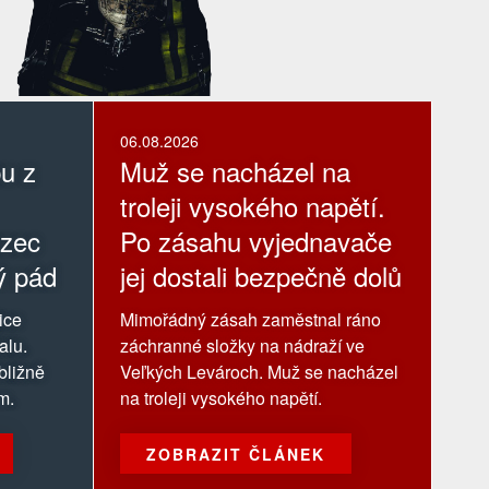
06.08.2026
pu z
Muž se nacházel na
troleji vysokého napětí.
ezec
Po zásahu vyjednavače
ý pád
jej dostali bezpečně dolů
ice
Mimořádný zásah zaměstnal ráno
alu.
záchranné složky na nádraží ve
ibližně
Veľkých Levároch. Muž se nacházel
m.
na troleji vysokého napětí.
ZOBRAZIT ČLÁNEK