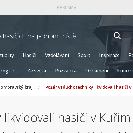
REKLAMA
o hasičích
na jednom místě...
tuality
Hasiči
Vzdělávání
Sport
Inspirace
R
 regionů
Ze světa
Pozvánka
Oznámení
Kuriozi
homoravský kraj
/
Požár vzduchotechniky likvidovali hasiči v
ikvidovali hasiči v Kuřim