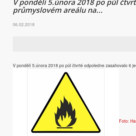
V pondělí 5.února 2018 po půl čtv
průmyslovém areálu na...
06.02.2018
V pondělí 5.února 2018 po půl čtvrté odpoledne zasahovalo 6 j
Foto: Ha