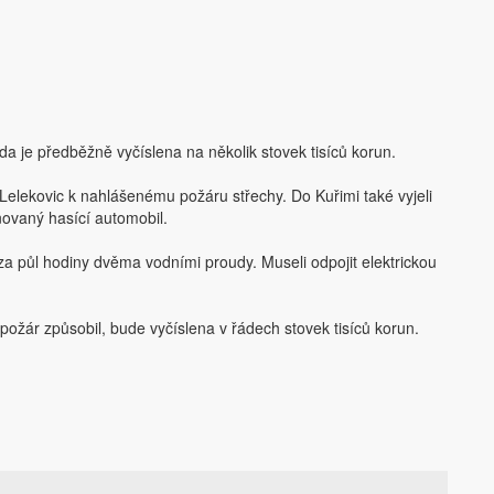
a je předběžně vyčíslena na několik stovek tisíců korun.
 Lelekovic k nahlášenému požáru střechy. Do Kuřimi také vyjeli
novaný hasící automobil.
u za půl hodiny dvěma vodními proudy. Museli odpojit elektrickou
 požár způsobil, bude vyčíslena v řádech stovek tisíců korun.