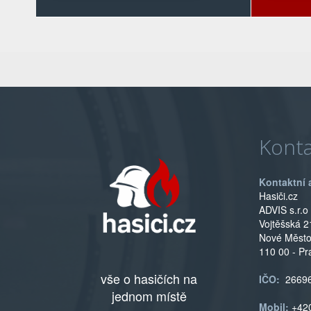
Konta
Kontaktní 
Hasiči.cz
ADVIS s.r.o
Vojtěšská 2
Nové Měst
110 00 - Pr
vše o hasičích na
IČO:
2669
jednom místě
Mobil:
+42