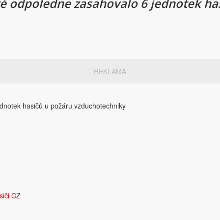
rté odpoledne zasahovalo 6 jednotek ha
REKLAMA
ednotek hasičů u požáru vzduchotechniky
siči CZ