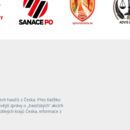
ech hasičů z Česka. Přes tlačítko
ější zprávy o „hasičských“ akcích
otlivých krajů Česka, informace z