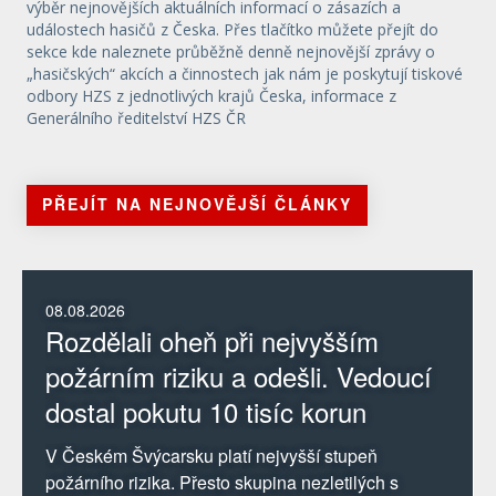
výběr nejnovějších aktuálních informací o zásazích a
událostech hasičů z Česka. Přes tlačítko můžete přejít do
sekce kde naleznete průběžně denně nejnovější zprávy o
„hasičských“ akcích a činnostech jak nám je poskytují tiskové
odbory HZS z jednotlivých krajů Česka, informace z
Generálního ředitelství HZS ČR
PŘEJÍT NA NEJNOVĚJŠÍ ČLÁNKY
08.08.2026
Rozdělali oheň při nejvyšším
požárním riziku a odešli. Vedoucí
dostal pokutu 10 tisíc korun
V Českém Švýcarsku platí nejvyšší stupeň
požárního rizika. Přesto skupina nezletilých s