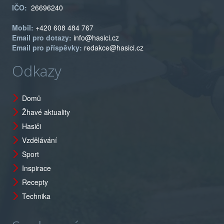
IČO:
26696240
Mobil:
+420 608 484 767
Email pro dotazy:
info@hasici.cz
Email pro příspěvky:
redakce@hasici.cz
Odkazy
Domů
Žhavé aktuality
Hasiči
Vzdělávání
Sport
Inspirace
Recepty
Technika