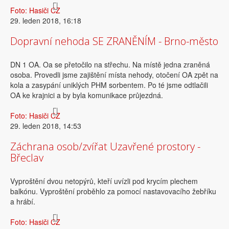
Foto: Hasiči CZ
29. leden 2018, 16:18
Dopravní nehoda SE ZRANĚNÍM - Brno-město
DN 1 OA. Oa se přetočilo na střechu. Na místě jedna zraněná
osoba. Provedli jsme zajištění místa nehody, otočení OA zpět na
kola a zasypání uniklých PHM sorbentem. Po té jsme odtlačili
OA ke krajnici a by byla komunikace průjezdná.
Foto: Hasiči CZ
29. leden 2018, 14:53
Záchrana osob/zvířat Uzavřené prostory -
Břeclav
Vyproštění dvou netopýrů, kteří uvízli pod krycím plechem
balkónu. Vyproštění proběhlo za pomocí nastavovacího žebříku
a hrábí.
Foto: Hasiči CZ