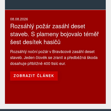
08.08.2026
Rozsáhlý požár zasáhl deset
staveb. S plameny bojovalo téměř
šest desítek hasičů
Rozsáhlý noční požár v Braväcově zasáhl deset
staveb. Jeden člověk se zranil a předběžná škoda
dosahuje přibližně 400 tisíc eur.
ZOBRAZIT ČLÁNEK