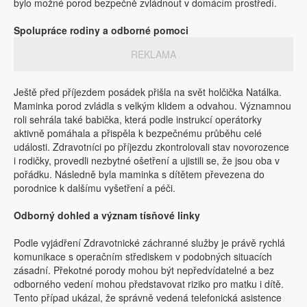
bylo možné porod bezpečně zvládnout v domácím prostředí.
Spolupráce rodiny a odborné pomoci
REKLAMA
Ještě před příjezdem posádek přišla na svět holčička Natálka.
Maminka porod zvládla s velkým klidem a odvahou. Významnou
roli sehrála také babička, která podle instrukcí operátorky
aktivně pomáhala a přispěla k bezpečnému průběhu celé
události. Zdravotníci po příjezdu zkontrolovali stav novorozence
i rodičky, provedli nezbytné ošetření a ujistili se, že jsou oba v
pořádku. Následně byla maminka s dítětem převezena do
porodnice k dalšímu vyšetření a péči.
Odborný dohled a význam tísňové linky
Podle vyjádření Zdravotnické záchranné služby je právě rychlá
komunikace s operačním střediskem v podobných situacích
zásadní. Překotné porody mohou být nepředvídatelné a bez
odborného vedení mohou představovat riziko pro matku i dítě.
Tento případ ukázal, že správně vedená telefonická asistence