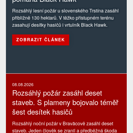
Rozsáhlý lesní požár u slovenského Trstína zasáhl
přibližně 130 hektarů. V těžko přístupném terénu
zasahují desítky hasičů i vrtulník Black Hawk.
ZOBRAZIT ČLÁNEK
08.08.2026
Rozsáhlý požár zasáhl deset
staveb. S plameny bojovalo téměř
šest desítek hasičů
Rozsáhlý noční požár v Braväcově zasáhl deset
staveb. Jeden člověk se zranil a předběžná škoda