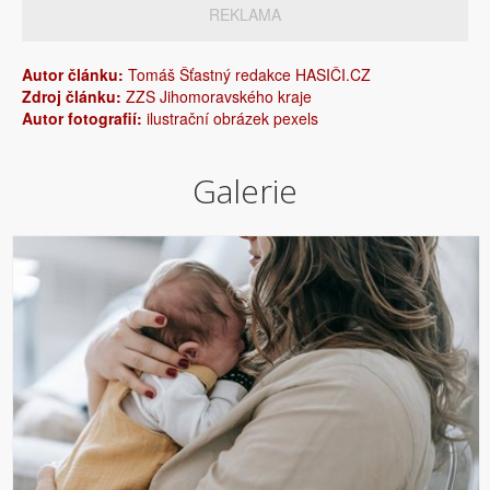
REKLAMA
Autor článku:
Tomáš Šťastný redakce HASIČI.CZ
Zdroj článku:
ZZS Jihomoravského kraje
Autor fotografií:
ilustrační obrázek pexels
Galerie