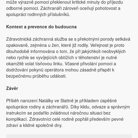
může výrazně pomoci překlenout kritické minuty do příjezdu
odborné pomoci. Záchranáři zároveň oceňují pohotovost a
spolupráci rodinných příslušníků.
Kontext a prevence do budoucna
Zdravotnická záchranná služba se s překotnými porody setkává
opakovaně, zejména u žen, které již rodily. Veřejnost je proto
dlouhodobě informována o tom, že při jakýchkoli neobvyklých
nebo rychle se vyvíjejících obtížích v těhotenství je nutné
okamžitě volat tísňovou linku. Včasné přivolání pomoci a
dodržování pokynů operátora mohou zásadně přispět k
bezpečnému průběhu události.
Závěr
Příběh narození Natálky ve Slatině je příkladem úspěšné
spolupráce rodiny a záchranářů. Díky klidu, odvaze a správným
instrukcím se podařilo zvládnout náročnou situaci bez
komplikací. Zdravotníci celé rodině popřáli především pevné
zdraví a klidné společné dny.