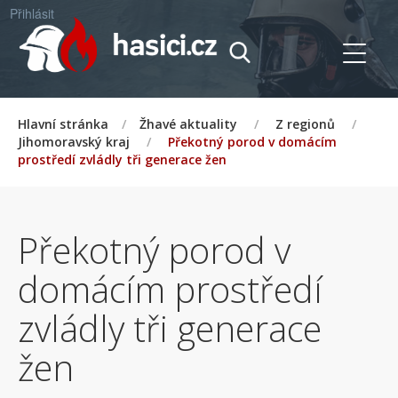
Přihlásit
Hlavní stránka
/
Žhavé aktuality
/
Z regionů
/
Jihomoravský kraj
/
Překotný porod v domácím
prostředí zvládly tři generace žen
Překotný porod v
domácím prostředí
zvládly tři generace
žen