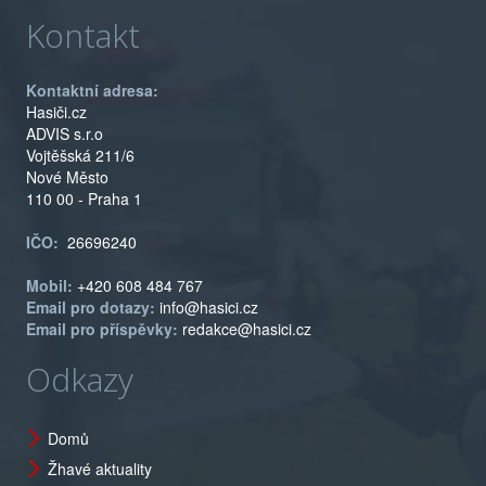
Kontakt
Kontaktní adresa:
Hasiči.cz
ADVIS s.r.o
Vojtěšská 211/6
Nové Město
110 00 - Praha 1
IČO:
26696240
Mobil:
+420 608 484 767
Email pro dotazy:
info@hasici.cz
Email pro příspěvky:
redakce@hasici.cz
Odkazy
Domů
Žhavé aktuality