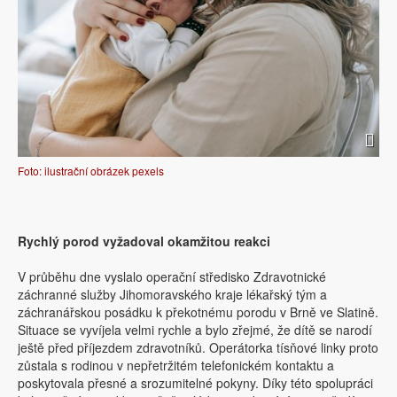
Foto: ilustrační obrázek pexels
Rychlý porod vyžadoval okamžitou reakci
V průběhu dne vyslalo operační středisko Zdravotnické
záchranné služby Jihomoravského kraje lékařský tým a
záchranářskou posádku k překotnému porodu v Brně ve Slatině.
Situace se vyvíjela velmi rychle a bylo zřejmé, že dítě se narodí
ještě před příjezdem zdravotníků. Operátorka tísňové linky proto
zůstala s rodinou v nepřetržitém telefonickém kontaktu a
poskytovala přesné a srozumitelné pokyny. Díky této spolupráci