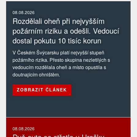
08.08.2026
Rozdělali oheň při nejvyšším
požárním riziku a odešli. Vedoucí
dostal pokutu 10 tisíc korun
V Českém Švýcarsku platí nejvyšší stupeň
požárního rizika. Přesto skupina nezletilých s
vedoucím rozdělala oheň a místo opustila s
doutnajícím ohništěm.
ZOBRAZIT ČLÁNEK
08.08.2026
Dvě auta se střetla u Hrošky.