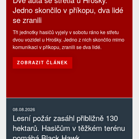
Jedno skončilo v příkopu, dva lidé
se zranili
Tři jednotky hasičů vyjely v sobotu ráno ke střetu
dvou vozidel u Hrošky. Jedno z nich skončilo mimo
komunikaci v příkopu, zranili se dva lidé.
ZOBRAZIT ČLÁNEK
08.08.2026
Lesní požár zasáhl přibližně 130
hektarů. Hasičům v těžkém terénu
pomáhá Black Hawk