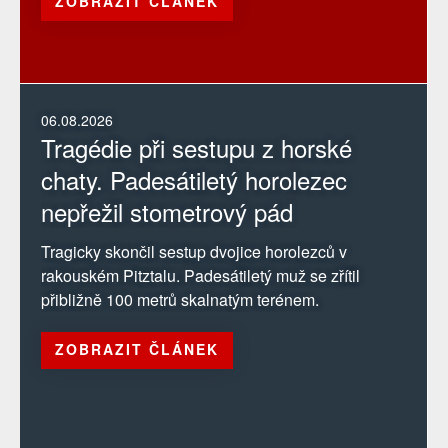
ZOBRAZIT ČLÁNEK
06.08.2026
Tragédie při sestupu z horské
chaty. Padesátiletý horolezec
nepřežil stometrový pád
Tragicky skončil sestup dvojice horolezců v
rakouském Pitztalu. Padesátiletý muž se zřítil
přibližně 100 metrů skalnatým terénem.
ZOBRAZIT ČLÁNEK