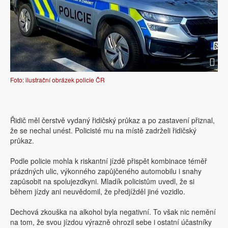
Foto: ilustrační obrázek policie ČR
Řidič měl čerstvě vydaný řidičský průkaz a po zastavení přiznal,
že se nechal unést. Policisté mu na místě zadrželi řidičský
průkaz.
Podle policie mohla k riskantní jízdě přispět kombinace téměř
prázdných ulic, výkonného zapůjčeného automobilu i snahy
zapůsobit na spolujezdkyni. Mladík policistům uvedl, že si
během jízdy ani neuvědomil, že předjížděl jiné vozidlo.
Dechová zkouška na alkohol byla negativní. To však nic nemění
na tom, že svou jízdou výrazně ohrozil sebe i ostatní účastníky