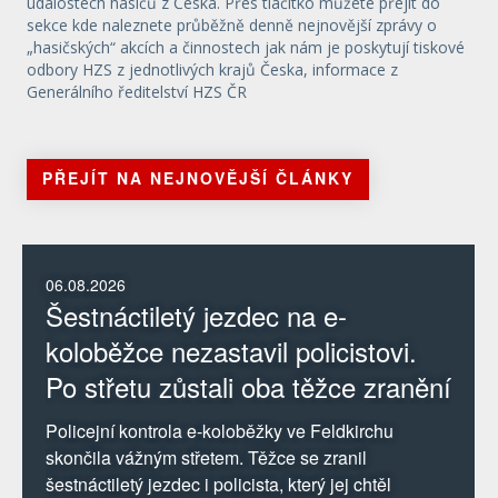
událostech hasičů z Česka. Přes tlačítko můžete přejít do
sekce kde naleznete průběžně denně nejnovější zprávy o
„hasičských“ akcích a činnostech jak nám je poskytují tiskové
odbory HZS z jednotlivých krajů Česka, informace z
Generálního ředitelství HZS ČR
PŘEJÍT NA NEJNOVĚJŠÍ ČLÁNKY
06.08.2026
Šestnáctiletý jezdec na e-
koloběžce nezastavil policistovi.
Po střetu zůstali oba těžce zranění
Policejní kontrola e-koloběžky ve Feldkirchu
skončila vážným střetem. Těžce se zranil
šestnáctiletý jezdec i policista, který jej chtěl