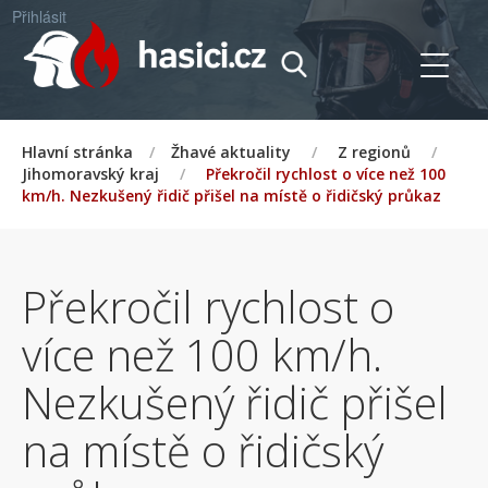
Přihlásit
Hlavní stránka
/
Žhavé aktuality
/
Z regionů
/
Jihomoravský kraj
/
Překročil rychlost o více než 100
km/h. Nezkušený řidič přišel na místě o řidičský průkaz
Překročil rychlost o
více než 100 km/h.
Nezkušený řidič přišel
na místě o řidičský