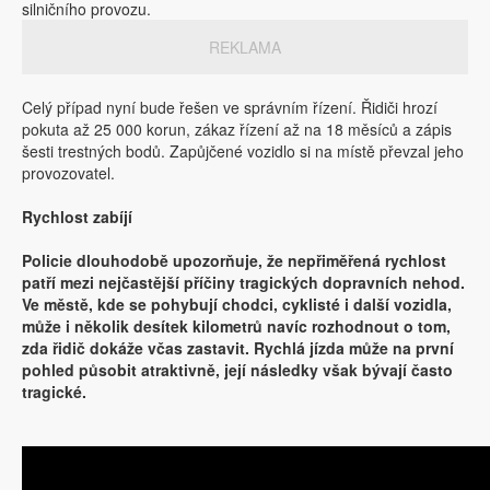
silničního provozu.
REKLAMA
Celý případ nyní bude řešen ve správním řízení. Řidiči hrozí
pokuta až 25 000 korun, zákaz řízení až na 18 měsíců a zápis
šesti trestných bodů. Zapůjčené vozidlo si na místě převzal jeho
provozovatel.
Rychlost zabíjí
Policie dlouhodobě upozorňuje, že nepřiměřená rychlost
patří mezi nejčastější příčiny tragických dopravních nehod.
Ve městě, kde se pohybují chodci, cyklisté i další vozidla,
může i několik desítek kilometrů navíc rozhodnout o tom,
zda řidič dokáže včas zastavit. Rychlá jízda může na první
pohled působit atraktivně, její následky však bývají často
tragické.