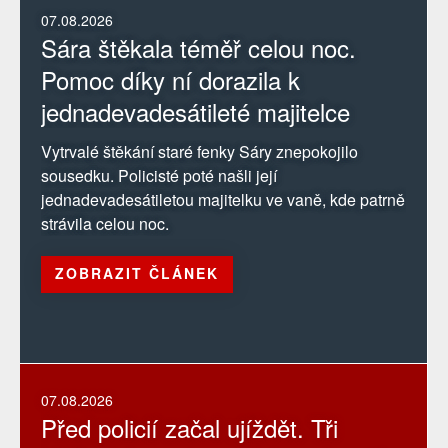
07.08.2026
Sára štěkala téměř celou noc.
Pomoc díky ní dorazila k
jednadevadesátileté majitelce
Vytrvalé štěkání staré fenky Sáry znepokojilo
sousedku. Policisté poté našli její
jednadevadesátiletou majitelku ve vaně, kde patrně
strávila celou noc.
ZOBRAZIT ČLÁNEK
07.08.2026
Před policií začal ujíždět. Tři