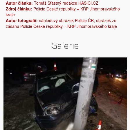
Autor článku:
Tomáš Šťastný redakce HASIČI.CZ
Zdroj článku:
Policie České republiky – KŘP Jihomoravského
kraje
Autor fotografií:
náhledový obrázek Policie ČR, obrázek ze
zásahu Policie České republiky – KŘP Jihomoravského kraje
Galerie