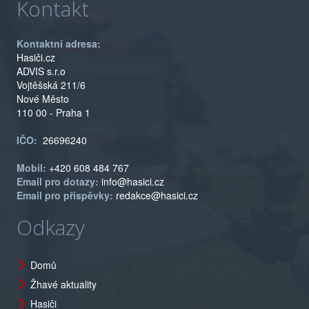
Kontakt
Kontaktní adresa:
Hasiči.cz
ADVIS s.r.o
Vojtěšská 211/6
Nové Město
110 00 - Praha 1
IČO:
26696240
Mobil:
+420 608 484 767
Email pro dotazy:
info@hasici.cz
Email pro příspěvky:
redakce@hasici.cz
Odkazy
Domů
Žhavé aktuality
Hasiči