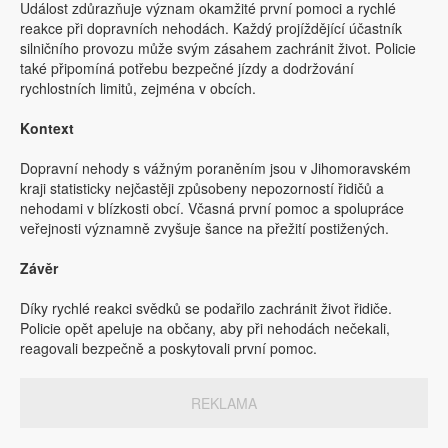
Událost zdůrazňuje význam okamžité první pomoci a rychlé
reakce při dopravních nehodách. Každý projíždějící účastník
silničního provozu může svým zásahem zachránit život. Policie
také připomíná potřebu bezpečné jízdy a dodržování
rychlostních limitů, zejména v obcích.
Kontext
Dopravní nehody s vážným poraněním jsou v Jihomoravském
kraji statisticky nejčastěji způsobeny nepozorností řidičů a
nehodami v blízkosti obcí. Včasná první pomoc a spolupráce
veřejnosti významně zvyšuje šance na přežití postižených.
Závěr
Díky rychlé reakci svědků se podařilo zachránit život řidiče.
Policie opět apeluje na občany, aby při nehodách nečekali,
reagovali bezpečně a poskytovali první pomoc.
REKLAMA