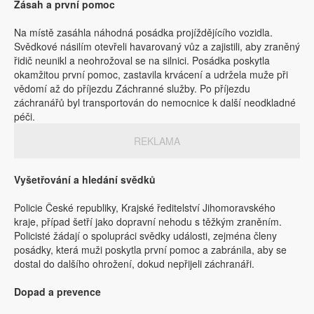
Zásah a první pomoc
Na místě zasáhla náhodná posádka projíždějícího vozidla.
Svědkové násilím otevřeli havarovaný vůz a zajistili, aby zraněný
řidič neunikl a neohrožoval se na silnici. Posádka poskytla
okamžitou první pomoc, zastavila krvácení a udržela muže při
vědomí až do příjezdu Záchranné služby. Po příjezdu
záchranářů byl transportován do nemocnice k další neodkladné
péči.
REKLAMA
Vyšetřování a hledání svědků
Policie České republiky, Krajské ředitelství Jihomoravského
kraje, případ šetří jako dopravní nehodu s těžkým zraněním.
Policisté žádají o spolupráci svědky události, zejména členy
posádky, která muži poskytla první pomoc a zabránila, aby se
dostal do dalšího ohrožení, dokud nepřijeli záchranáři.
Dopad a prevence