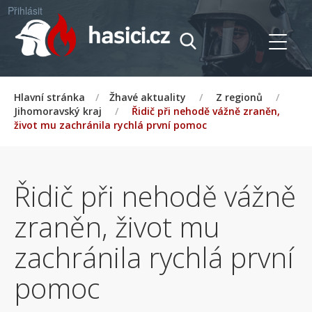
Přihlásit
Hlavní stránka
/
Žhavé aktuality
/
Z regionů
/
Jihomoravský kraj
/
Řidič při nehodě vážně zraněn,
život mu zachránila rychlá první pomoc
Řidič při nehodě vážně
zraněn, život mu
zachránila rychlá první
pomoc