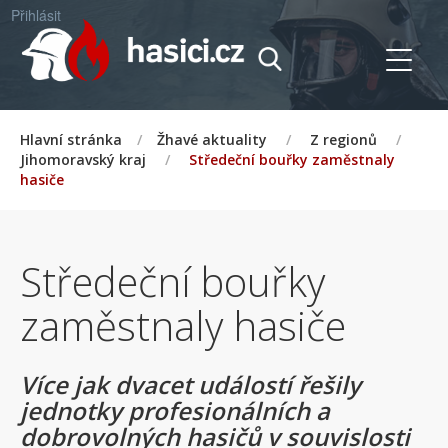
Přihlásit
Hlavní stránka
/
Žhavé aktuality
/
Z regionů
/
Jihomoravský kraj
/
Středeční bouřky zaměstnaly
hasiče
Středeční bouřky
zaměstnaly hasiče
Více jak dvacet událostí řešily
jednotky profesionálních a
dobrovolných hasičů v souvislosti