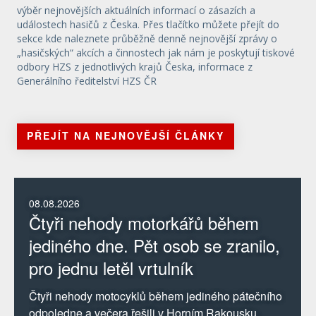
výběr nejnovějších aktuálních informací o zásazích a
událostech hasičů z Česka. Přes tlačítko můžete přejít do
sekce kde naleznete průběžně denně nejnovější zprávy o
„hasičských“ akcích a činnostech jak nám je poskytují tiskové
odbory HZS z jednotlivých krajů Česka, informace z
Generálního ředitelství HZS ČR
PŘEJÍT NA NEJNOVĚJŠÍ ČLÁNKY
08.08.2026
Čtyři nehody motorkářů během
jediného dne. Pět osob se zranilo,
pro jednu letěl vrtulník
Čtyři nehody motocyklů během jediného pátečního
odpoledne a večera řešili v Horním Rakousku.