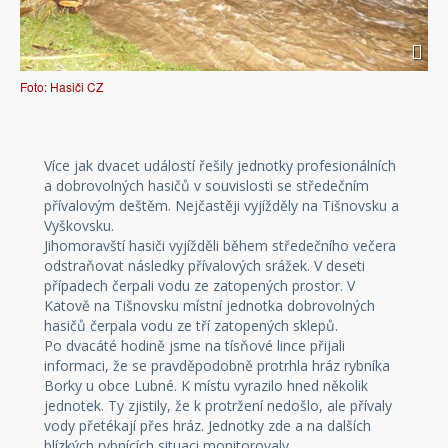
Foto: Hasiči CZ
Více jak dvacet událostí řešily jednotky profesionálních
a dobrovolných hasičů v souvislosti se středečním
přívalovým deštěm. Nejčastěji vyjížděly na Tišnovsku a
Vyškovsku.
Jihomoravští hasiči vyjížděli během středečního večera
odstraňovat následky přívalových srážek. V deseti
případech čerpali vodu ze zatopených prostor. V
Katově na Tišnovsku místní jednotka dobrovolných
hasičů čerpala vodu ze tří zatopených sklepů.
Po dvacáté hodině jsme na tísňové lince přijali
informaci, že se pravděpodobně protrhla hráz rybníka
Borky u obce Lubné. K místu vyrazilo hned několik
jednotek. Ty zjistily, že k protržení nedošlo, ale přívaly
vody přetékají přes hráz. Jednotky zde a na dalších
blízkých rybnících situaci monitorovaly.