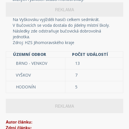
REKLAMA
Na Vyškovsku vyjížděli hasiči celkem sedmkrát.
V Bučovicích se voda dostala do jídelny místní školy.
Následky zde odstraňuje bučovická dobrovolná
jednotka.
Zdroj: HZS Jihomoravského kraje
ÚZEMNÍ ODBOR
POČET UDÁLOSTÍ
BRNO - VENKOV
13
VYŠKOV
7
HODONÍN
5
REKLAMA
Autor článku:
Zdroj článku: