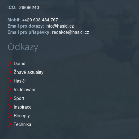
IČO:
26696240
Mobil:
+420 608 484 767
Email pro dotazy:
info@hasici.cz
Email pro příspěvky:
redakce@hasici.cz
Odkazy
Domů
Žhavé aktuality
Hasiči
Vzdělávání
Sport
Inspirace
Recepty
Technika