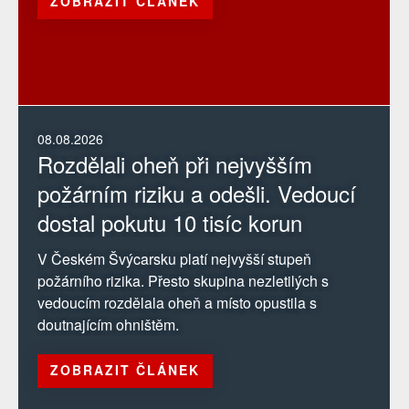
ZOBRAZIT ČLÁNEK
08.08.2026
Rozdělali oheň při nejvyšším
požárním riziku a odešli. Vedoucí
dostal pokutu 10 tisíc korun
V Českém Švýcarsku platí nejvyšší stupeň
požárního rizika. Přesto skupina nezletilých s
vedoucím rozdělala oheň a místo opustila s
doutnajícím ohništěm.
ZOBRAZIT ČLÁNEK