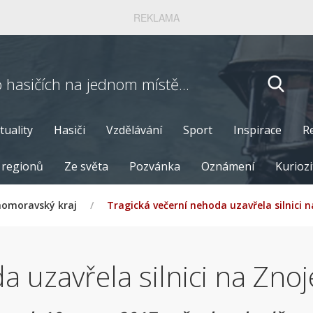
REKLAMA
o hasičích
na jednom místě...
tuality
Hasiči
Vzdělávání
Sport
Inspirace
R
 regionů
Ze světa
Pozvánka
Oznámení
Kuriozi
homoravský kraj
/
Tragická večerní nehoda uzavřela silnici
a uzavřela silnici na Zn