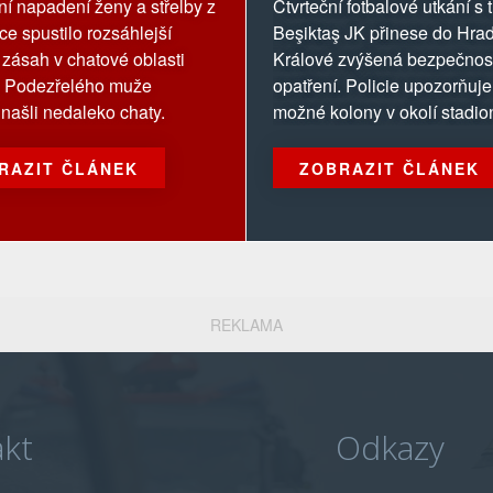
 napadení ženy a střelby z
Čtvrteční fotbalové utkání s
ce spustilo rozsáhlejší
Beşiktaş JK přinese do Hra
í zásah v chatové oblasti
Králové zvýšená bezpečnos
. Podezřelého muže
opatření. Policie upozorňuje
 našli nedaleko chaty.
možné kolony v okolí stadio
RAZIT ČLÁNEK
ZOBRAZIT ČLÁNEK
REKLAMA
kt
Odkazy