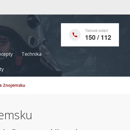
Tísňové volání
150 / 112
ecepty
Technika
ty
 na Znojemsku
ojemsku