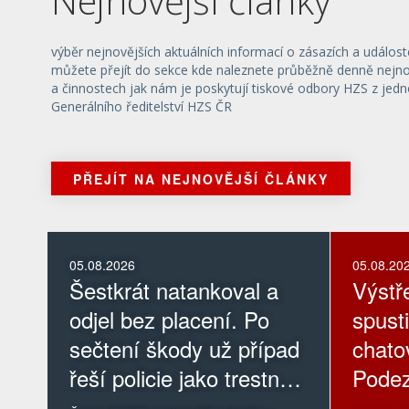
Nejnovější články
výběr nejnovějších aktuálních informací o zásazích a událost
můžete přejít do sekce kde naleznete průběžně denně nejnov
a činnostech jak nám je poskytují tiskové odbory HZS z jedn
Generálního ředitelství HZS ČR
PŘEJÍT NA NEJNOVĚJŠÍ ČLÁNKY
05.08.2026
05.08.20
Šestkrát natankoval a
Výstř
odjel bez placení. Po
spusti
sečtení škody už případ
chatov
řeší policie jako trestný
Podez
čin
louce