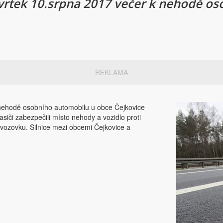
čtvrtek 10.srpna 2017 večer k nehodě o
REKLAMA
k nehodě osobního automobilu u obce Čejkovice
iči zabezpečili místo nehody a vozidlo proti
 vozovku. Silnice mezi obcemi Čejkovice a