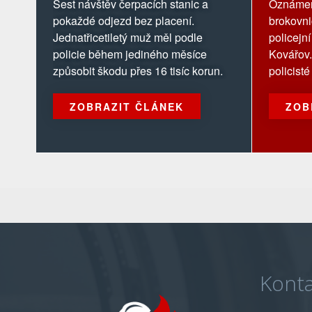
Šest návštěv čerpacích stanic a
Oznámení
pokaždé odjezd bez placení.
brokovni
Jednatřicetiletý muž měl podle
policejn
policie během jediného měsíce
Kovářov
způsobit škodu přes 16 tisíc korun.
policisté
ZOBRAZIT ČLÁNEK
ZOB
Konta