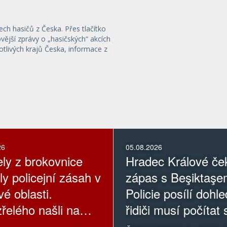
ech hasičů z Česka. Přes tlačítko
ější zprávy o „hasičských“ akcích
otlivých krajů Česka, informace z
26
05.08.2026
ely z brokovnice
Hradec Králové če
ly policejní zásah v
zápas s Beşiktaşe
é oblasti.
Policie posílí dohle
řelého našli na
řidiči musí počítat 
kolonami