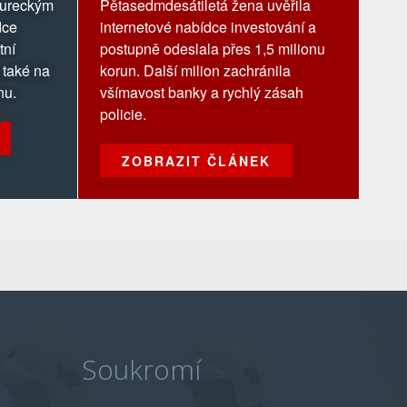
 tureckým
Pětasedmdesátiletá žena uvěřila
dce
internetové nabídce investování a
tní
postupně odeslala přes 1,5 milionu
 také na
korun. Další milion zachránila
nu.
všímavost banky a rychlý zásah
policie.
ZOBRAZIT ČLÁNEK
Soukromí