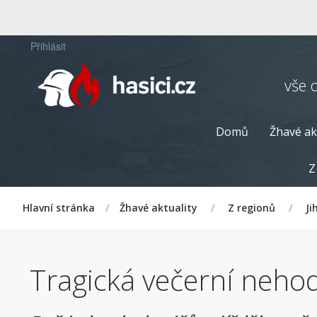
Přihlásit
vše 
Domů
Žhavé ak
Z
Hlavní stránka
/
Žhavé aktuality
/
Z regionů
/
Ji
Tragická večerní nehod