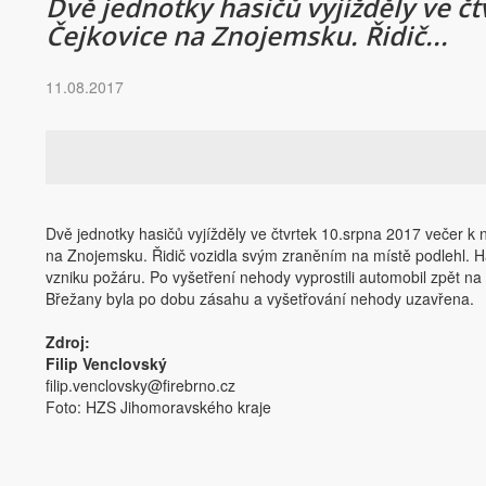
Dvě jednotky hasičů vyjížděly ve 
Čejkovice na Znojemsku. Řidič...
11.08.2017
Dvě jednotky hasičů vyjížděly ve čtvrtek 10.srpna 2017 večer 
na Znojemsku. Řidič vozidla svým zraněním na místě podlehl. Has
vzniku požáru. Po vyšetření nehody vyprostili automobil zpět na
Břežany byla po dobu zásahu a vyšetřování nehody uzavřena.
Zdroj:
Filip Venclovský
filip.venclovsky@firebrno.cz
Foto: HZS Jihomoravského kraje