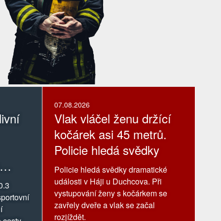
07.08.2026
ivní
Vlak vláčel ženu držící
kočárek asi 45 metrů.
Policie hledá svědky
Policie hledá svědky dramatické
události v Háji u Duchcova. Při
0.3
vystupování ženy s kočárkem se
portovní
zavřely dveře a vlak se začal
í
rozjíždět.
 cesty