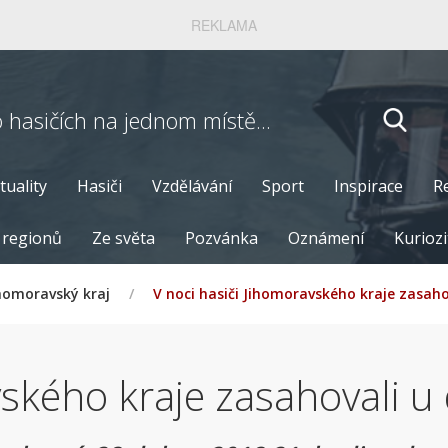
REKLAMA
o hasičích
na jednom místě...
tuality
Hasiči
Vzdělávání
Sport
Inspirace
R
 regionů
Ze světa
Pozvánka
Oznámení
Kuriozi
homoravský kraj
/
V noci hasiči Jihomoravského kraje zasah
vského kraje zasahovali 