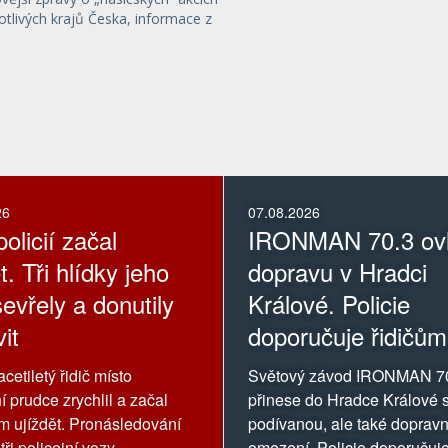
otlivých krajů Česka, informace z
26
07.08.2026
olicií začal
IRONMAN 70.3 ovl
t. Tři hlídky jeho
dopravu v Hradci
evřely a donutily
Králové. Policie
it
doporučuje řidičům
oblasti závodu se
cetiletý řidič místo
Světový závod IRONMAN 7
vyhnout
í prudce zrychlil a začal
přinese do Hradce Králové s
ům ujíždět. Pronásledování
podívanou, ale také dopravn
tři policejní vozy.
omezení. Policie doporučuje