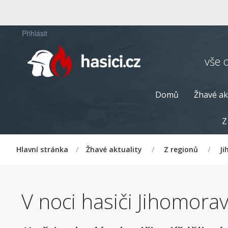
Přihlásit
vše 
Domů
Žhavé ak
Z
Hlavní stránka
/
Žhavé aktuality
/
Z regionů
/
Ji
V noci hasiči Jihomora