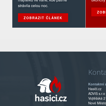
strávila celou noc.
ZOB
ZOBRAZIT ČLÁNEK
Konta
Kontaktní 
Hasiči.cz
ADVIS s.r.o
Vojtěšská 2
Nové Měst