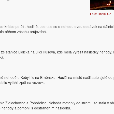
Foto: Hasiči CZ
vice krátce po 21. hodině. Jednalo se o nehodu dvou dodávek na dálnici
ůstala během zásahu průjezdná.
ku ze stanice Lidická na ulici Husova, kde měla vyřešit následky nehody
ou.
né nehodě u Kobylnic na Brněnsku. Hasiči na místě našli auto sjeté do 
bilu vytáhli zpět na vozovku.
anic Židlochovice a Pohořelice. Nehoda motorky do stromu se stala v ob
sto nehody a pomohli s odstraněním následků.