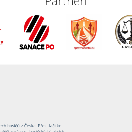
Partneři
ech hasičů z Česka. Přes tlačítko
ější zprávy o „hasičských“ akcích