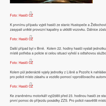
Foto: Hasiči CZ
K prvnímu případu vyjeli hasiči ze stanic Hustopeče a Židlocho
zasypali uniklé provozní kapaliny a uklidili vozovku. Dálnice z
Foto: Hasiči CZ
Další případ byl v Brně. Kolem 22. hodiny hasiči vyslali jednot
místě potřeba a policie si celou situaci vyřeší s odtahovou služb
Foto: Hasiči CZ
Kolem půl jedenácté vyjely jednotky z Líšně a Pozořic k nahláše
pro policii místo zásahu a vozidlo pomocí vyprošťovacího automo
Foto: Hasiči CZ
Ke zraněnému motorkáři vyjížděli před 23. hodinou hasiči ze st
první pomoc do příjezdu posádky ZZS. Pro policii nasvětlili mí