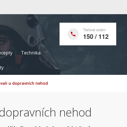
Tísňové volání
150 / 112
ecepty
Technika
ty
ovali u dopravních nehod
u dopravních nehod