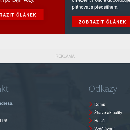
plánovat s předstihem.
RAZIT ČLÁNEK
ZOBRAZIT ČLÁNEK
REKLAMA
kt
Odkazy
adresa:
Domů
Žhavé aktuality
11/6
Hasiči
o
Vzdělávání