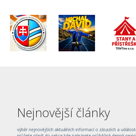
Nejnovější články
výběr nejnovějších aktuálních informací o zásazích a událost
můžete přejít do sekce kde naleznete průběžně denně nejnov