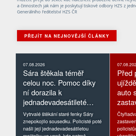
a činnostech jak nám je poskytují tiskové odbory HZS z jedn
Generálního ředitelství HZS ČR
PŘEJÍT NA NEJNOVĚJŠÍ ČLÁNKY
07.08.2026
07.08.20
Sára štěkala téměř
Před p
celou noc. Pomoc díky
ujíždě
ní dorazila k
auto s
jednadevadesátileté
zastav
majitelce
Vytrvalé štěkání staré fenky Sáry
Čtyřiadva
znepokojilo sousedku. Policisté poté
zastaven
našli její jednadevadesátiletou
policist
majitelku ve vaně, kde patrně
ukončily 