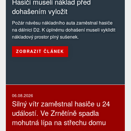
Hasiči museli náklad před
dohašením vyložit
Požár návěsu nákladního auta zaměstnal hasiče
na dálnici D2. K úplnému dohašení museli vyklidit
nákladový prostor plný sušenek.
ZOBRAZIT ČLÁNEK
06.08.2026
Silný vítr zaměstnal hasiče u 24
událostí. Ve Zrnětíně spadla
mohutná lípa na střechu domu