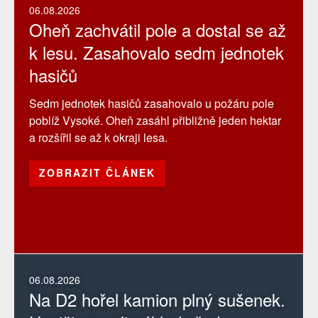
06.08.2026
Oheň zachvátil pole a dostal se až
k lesu. Zasahovalo sedm jednotek
hasičů
Sedm jednotek hasičů zasahovalo u požáru pole
poblíž Vysoké. Oheň zasáhl přibližně jeden hektar
a rozšířil se až k okraji lesa.
ZOBRAZIT ČLÁNEK
06.08.2026
Na D2 hořel kamion plný sušenek.