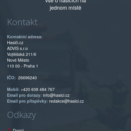
jednom místě
Kontakt
Kontaktní adresa:
Hasiči.cz
ADVIS s.r.o
Vojtěšská 211/6
Nové Město
110 00 - Praha 1
IČO:
26696240
Mobil:
+420 608 484 767
Email pro dotazy:
info@hasici.cz
Email pro příspěvky:
redakce@hasici.cz
Odkazy
Domů