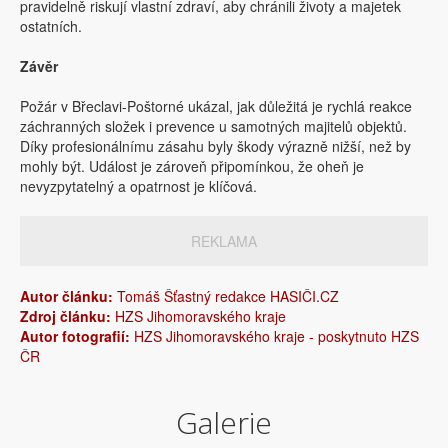
pravidelně riskují vlastní zdraví, aby chránili životy a majetek
ostatních.
Závěr
Požár v Břeclavi-Poštorné ukázal, jak důležitá je rychlá reakce
záchranných složek i prevence u samotných majitelů objektů.
Díky profesionálnímu zásahu byly škody výrazně nižší, než by
mohly být. Událost je zároveň připomínkou, že oheň je
nevyzpytatelný a opatrnost je klíčová.
REKLAMA
Autor článku:
Tomáš Šťastný redakce HASIČI.CZ
Zdroj článku:
HZS Jihomoravského kraje
Autor fotografií:
HZS Jihomoravského kraje - poskytnuto HZS
ČR
Galerie