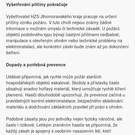
Vyšetřování příčiny pokračuje
Vyšetřovatel HZS Jihomoravského kraje pracuje na určení
příčiny vzniku požáru. V tuto chvíli nejsou známy žádné
informace o možném úmyslu či technické závadě. U požárů
objektů podobného typu bývají častými příčinami nedbalost,
manipulace s otevřeným ohněm nebo technické problémy na
elektroinstalaci, ale konkrétní závěr bude znám až po dokončení
šetření.
Dopady a potřebná prevence
Událost připomíná, jak rychle může požár starších
hospodářských objektů eskalovat. Stodoly a přístavky často
obsahují snadno hořlavý materiál, který umožňuje rychlé šíření
plamenů. Hasiči dlouhodobě upozorňují, že prevence začíná u
pravidelných kontrol elektroinstalace, bezpečného skladování
materiálu a dodržování základních pravidel při práci s ohněm.
Podobné zásahy jsou pro jednotky nejen fyzicky náročné, ale
často i rizikové. Lehkým zraněním hasiče se připomíná, že
každý zásah je spojený s osobním nasazením lidí, kteří