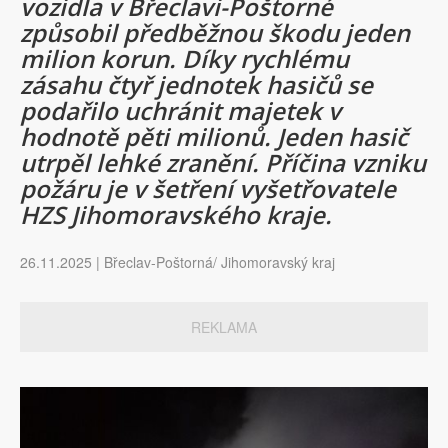
vozidla v Břeclavi-Poštorné
způsobil předběžnou škodu jeden
milion korun. Díky rychlému
zásahu čtyř jednotek hasičů se
podařilo uchránit majetek v
hodnotě pěti milionů. Jeden hasič
utrpěl lehké zranění. Příčina vzniku
požáru je v šetření vyšetřovatele
HZS Jihomoravského kraje.
26.11.2025 | Břeclav-Poštorná/ Jihomoravský kraj
REKLAMA