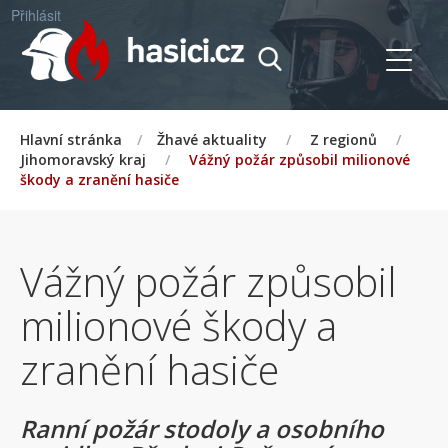
Přihlásit
Hlavní stránka
/
Žhavé aktuality
/
Z regionů
/
Jihomoravský kraj
/
Vážný požár způsobil milionové
škody a zranění hasiče
Vážný požár způsobil
milionové škody a
zranění hasiče
Ranní požár stodoly a osobního