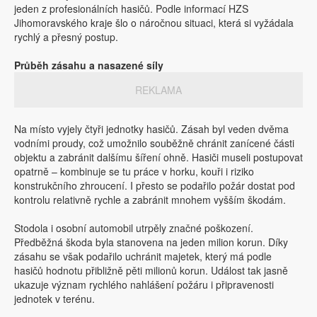
jeden z profesionálních hasičů. Podle informací HZS
Jihomoravského kraje šlo o náročnou situaci, která si vyžádala
rychlý a přesný postup.
Průběh zásahu a nasazené síly
REKLAMA
Na místo vyjely čtyři jednotky hasičů. Zásah byl veden dvěma
vodními proudy, což umožnilo souběžně chránit zanícené části
objektu a zabránit dalšímu šíření ohně. Hasiči museli postupovat
opatrně – kombinuje se tu práce v horku, kouři i riziko
konstrukčního zhroucení. I přesto se podařilo požár dostat pod
kontrolu relativně rychle a zabránit mnohem vyšším škodám.
Stodola i osobní automobil utrpěly značné poškození.
Předběžná škoda byla stanovena na jeden milion korun. Díky
zásahu se však podařilo uchránit majetek, který má podle
hasičů hodnotu přibližně pěti milionů korun. Událost tak jasně
ukazuje význam rychlého nahlášení požáru i připravenosti
jednotek v terénu.