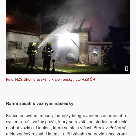
Foto: HZS Jihomoravského kraje - poskytnuto HZS ČR
Ranní zásah s vážnými následky
Krátce po svítání musely jednotky integrovaného záchranného
systému řešit vážný požár, který se rozšířil na stodolu a přilehlé
osobní vozidlo. Událost, která se stala v části Břeclav-Poštorná,
měla značný rozsah i intenzitu. Při zásahu se navíc lehce zranil