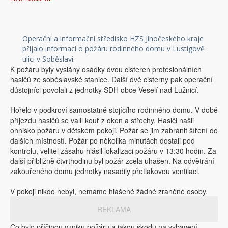
Operační a informační středisko HZS Jihočeského kraje
přijalo informaci o požáru rodinného domu v Lustigově
ulici v Soběslavi.
K požáru byly vyslány osádky dvou cisteren profesionálních
hasičů ze soběslavské stanice. Další dvě cisterny pak operační
důstojníci povolali z jednotky SDH obce Veselí nad Lužnicí.
Hořelo v podkroví samostatně stojícího rodinného domu. V době
příjezdu hasičů se valil kouř z oken a střechy. Hasiči našli
ohnisko požáru v dětském pokoji. Požár se jim zabránit šíření do
dalších místností. Požár po několika minutách dostali pod
kontrolu, velitel zásahu hlásil lokalizaci požáru v 13:30 hodin. Za
další přibližně čtvrthodinu byl požár zcela uhašen. Na odvětrání
zakouřeného domu jednotky nasadily přetlakovou ventilaci.
V pokoji nikdo nebyl, nemáme hlášené žádné zraněné osoby.
REKLAMA
Co bylo příčinou vzniku požáru a jakou škodu na vybavení