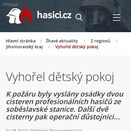
Přihlásit
Hlavní stránka
/
Žhavé aktuality
/
Z regionů
/
Jihomoravský kraj
/
Vyhořel dětský pokoj
Vyhořel dětský pokoj
K požáru byly vyslány osádky dvou
cisteren profesionálních hasičů ze
soběslavské stanice. Další dvě
cisterny pak operační důstojníci...
01.08.2019 | Soběslav/Jihomoravský kraj