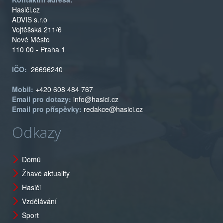
Hasiči.cz
ADVIS s.r.o
Vojtěšská 211/6
Nové Město
110 00 - Praha 1
IČO:
26696240
Mobil:
+420 608 484 767
Email pro dotazy:
info@hasici.cz
Email pro příspěvky:
redakce@hasici.cz
Odkazy
Domů
Žhavé aktuality
Hasiči
Vzdělávání
Sport