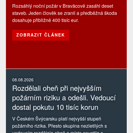
Rozsáhlý noční požár v Braväcově zasáhl deset
staveb. Jeden člověk se zranil a předběžná škoda
dosahuje přibližně 400 tisíc eur.
ZOBRAZIT ČLÁNEK
08.08.2026
Rozdělali oheň při nejvyšším
požárním riziku a odešli. Vedoucí
dostal pokutu 10 tisíc korun
V Českém Švýcarsku platí nejvyšší stupeň
požárního rizika. Přesto skupina nezletilých s
vedoucím rozdělala oheň a místo opustila s