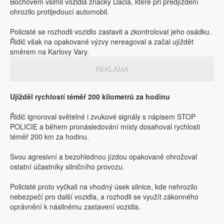
Bochovem všimli vozidla značky Dacia, které při předjíždění
ohrozilo protijedoucí automobil.
Policisté se rozhodli vozidlo zastavit a zkontrolovat jeho osádku.
Řidič však na opakované výzvy nereagoval a začal ujíždět
směrem na Karlovy Vary.
REKLAMA
Ujížděl rychlostí téměř 200 kilometrů za hodinu
Řidič ignoroval světelné i zvukové signály s nápisem STOP
POLICIE a během pronásledování místy dosahoval rychlosti
téměř 200 km za hodinu.
Svou agresivní a bezohlednou jízdou opakovaně ohrožoval
ostatní účastníky silničního provozu.
Policisté proto vyčkali na vhodný úsek silnice, kde nehrozilo
nebezpečí pro další vozidla, a rozhodli se využít zákonného
oprávnění k násilnému zastavení vozidla.