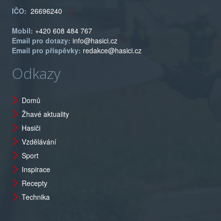
IČO:
26696240
Mobil:
+420 608 484 767
Email pro dotazy:
info@hasici.cz
Email pro příspěvky:
redakce@hasici.cz
Odkazy
Domů
Žhavé aktuality
Hasiči
Vzdělávání
Sport
Inspirace
Recepty
Technika