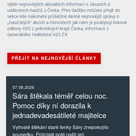
výběr nejnovějších aktuálních informací o zásazích a
událostech hasičů z Česka. Přes tlačítko můžete přejít do
sekce kde naleznete průběžně denně nejnovější zprávy o
„hasičských“ akcích a činnostech jak nám je poskytují tiskové
odbory HZS z jednotlivých krajů Česka, informace z
Generálního ředitelství HZS ČR
PŘEJÍT NA NEJNOVĚJŠÍ ČLÁNKY
07.08.2026
Sára štěkala téměř celou noc.
Pomoc díky ní dorazila k
jednadevadesátileté majitelce
Vytrvalé štěkání staré fenky Sáry znepokojilo
sousedku. Policisté poté našli její