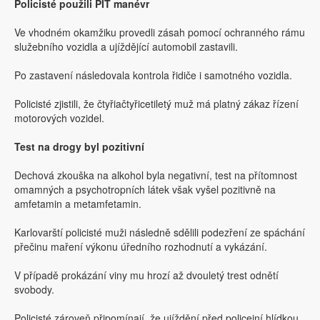
Policisté použili PIT manévr
Ve vhodném okamžiku provedli zásah pomocí ochranného rámu
služebního vozidla a ujíždějící automobil zastavili.
Po zastavení následovala kontrola řidiče i samotného vozidla.
Policisté zjistili, že čtyřiačtyřicetiletý muž má platný zákaz řízení
motorových vozidel.
Test na drogy byl pozitivní
Dechová zkouška na alkohol byla negativní, test na přítomnost
omamných a psychotropních látek však vyšel pozitivně na
amfetamin a metamfetamin.
Karlovarští policisté muži následně sdělili podezření ze spáchání
přečinu maření výkonu úředního rozhodnutí a vykázání.
V případě prokázání viny mu hrozí až dvouletý trest odnětí
svobody.
Policisté zároveň připomínají, že ujíždění před policejní hlídkou