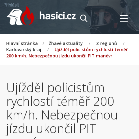
Přihlásit
Hlavní stránka
/
Žhavé aktuality
/
Z regionů
/
Karlovarský kraj
/
Ujížděl policistům rychlostí téměř
200 km/h. Nebezpečnou jízdu ukončil PIT manévr
Ujížděl policistům
rychlostí téměř 200
km/h. Nebezpečnou
jízdu ukončil PIT