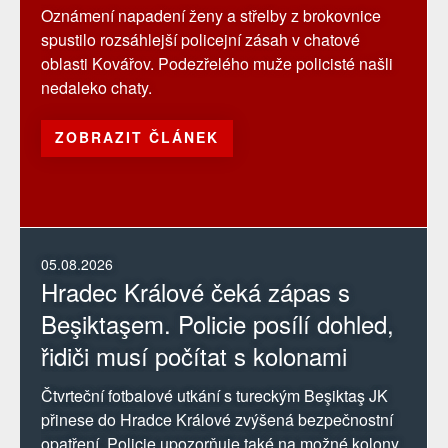
Oznámení napadení ženy a střelby z brokovnice
spustilo rozsáhlejší policejní zásah v chatové
oblasti Kovářov. Podezřelého muže policisté našli
nedaleko chaty.
ZOBRAZIT ČLÁNEK
05.08.2026
Hradec Králové čeká zápas s
Beşiktaşem. Policie posílí dohled,
řidiči musí počítat s kolonami
Čtvrteční fotbalové utkání s tureckým Beşiktaş JK
přinese do Hradce Králové zvýšená bezpečnostní
opatření. Policie upozorňuje také na možné kolony