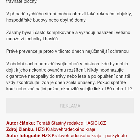
travnaté plochy.
V případě rychlého šíření mohou ohrozit také rekreační objekty,
hospodářské budovy nebo obytné domy.
Zásahy bývají často komplikované a vyžadují nasazení většího
množství techniky i hasičů.
Právě prevence je proto v těchto dnech nejúčinnější ochranou
V období sucha nerozdělávejte oheň v místech, kde by mohlo
dojít k jeho nekontrolovanému rozšíření. Nikdy neodhazujte
cigaretové nedopalky do trávy nebo lesa a po opuštění ohniště
vždy zkontrolujte, zda je oheň zcela uhašený. Pokud spatříte
kouř nebo začínající požár, okamžitě volejte linku 150 nebo 112.
REKLAMA
Autor článku:
Tomáš Šťastný redakce HASIČI.CZ
Zdroj článku:
HZS Královéhradeckého kraje
Autor fotografií:
HZS Královéhradeckého kraje - poskytnuto