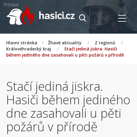
Přihlásit
Hlavní stránka
/
Žhavé aktuality
/
Z regionů
/
Královéhradecký kraj
/
Stačí jediná jiskra. Hasiči
během jediného dne zasahovali u pěti požárů v přírodě
Stačí jediná jiskra.
Hasiči během jediného
dne zasahovali u pěti
požárů v přírodě