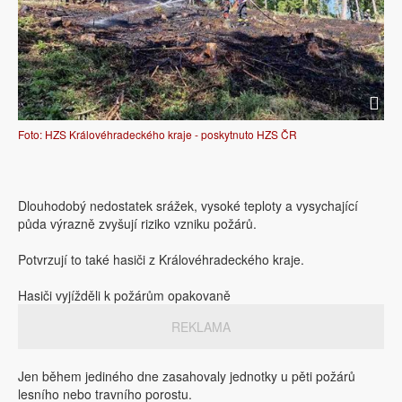
Foto: HZS Královéhradeckého kraje - poskytnuto HZS ČR
Dlouhodobý nedostatek srážek, vysoké teploty a vysychající
půda výrazně zvyšují riziko vzniku požárů.
Potvrzují to také hasiči z Královéhradeckého kraje.
Hasiči vyjížděli k požárům opakovaně
REKLAMA
Jen během jediného dne zasahovaly jednotky u pěti požárů
lesního nebo travního porostu.