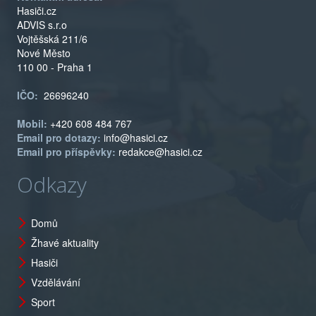
Hasiči.cz
ADVIS s.r.o
Vojtěšská 211/6
Nové Město
110 00 - Praha 1
IČO:
26696240
Mobil:
+420 608 484 767
Email pro dotazy:
info@hasici.cz
Email pro příspěvky:
redakce@hasici.cz
Odkazy
Domů
Žhavé aktuality
Hasiči
Vzdělávání
Sport