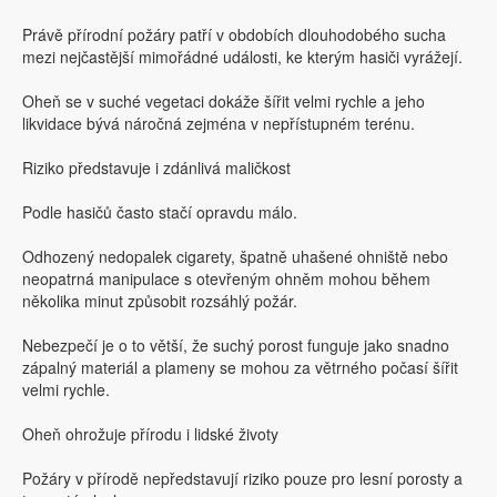
Právě přírodní požáry patří v obdobích dlouhodobého sucha
mezi nejčastější mimořádné události, ke kterým hasiči vyrážejí.
Oheň se v suché vegetaci dokáže šířit velmi rychle a jeho
likvidace bývá náročná zejména v nepřístupném terénu.
Riziko představuje i zdánlivá maličkost
Podle hasičů často stačí opravdu málo.
Odhozený nedopalek cigarety, špatně uhašené ohniště nebo
neopatrná manipulace s otevřeným ohněm mohou během
několika minut způsobit rozsáhlý požár.
Nebezpečí je o to větší, že suchý porost funguje jako snadno
zápalný materiál a plameny se mohou za větrného počasí šířit
velmi rychle.
Oheň ohrožuje přírodu i lidské životy
Požáry v přírodě nepředstavují riziko pouze pro lesní porosty a