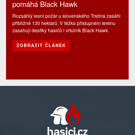
pomáhá Black Hawk
Rozsáhlý lesní požár u slovenského Trstína zasáhl
přibližně 130 hektarů. V těžko přístupném terénu
zasahují desítky hasičů i vrtulník Black Hawk.
ZOBRAZIT ČLÁNEK