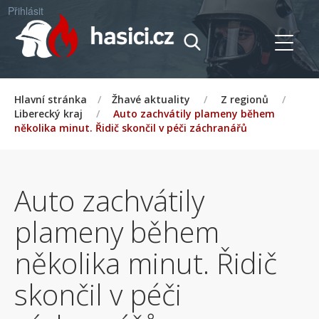
Přihlásit
Hlavní stránka
/
Žhavé aktuality
/
Z regionů
/
Liberecký kraj
/
Auto zachvátily plameny během
několika minut. Řidič skončil v péči záchranářů
Auto zachvátily
plameny během
několika minut. Řidič
skončil v péči