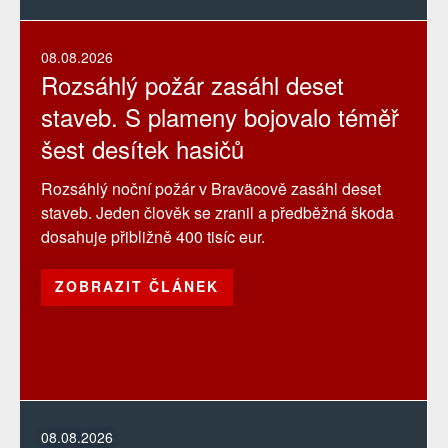
08.08.2026
Rozsáhlý požár zasáhl deset
staveb. S plameny bojovalo téměř
šest desítek hasičů
Rozsáhlý noční požár v Braväcově zasáhl deset
staveb. Jeden člověk se zranil a předběžná škoda
dosahuje přibližně 400 tisíc eur.
ZOBRAZIT ČLÁNEK
08.08.2026