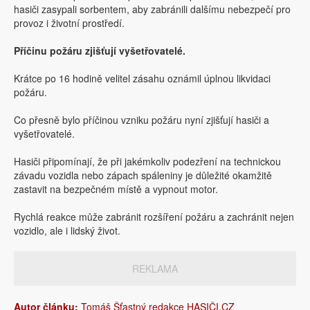
hasiči zasypali sorbentem, aby zabránili dalšímu nebezpečí pro
provoz i životní prostředí.
Příčinu požáru zjišťují vyšetřovatelé.
Krátce po 16 hodině velitel zásahu oznámil úplnou likvidaci
požáru.
Co přesně bylo příčinou vzniku požáru nyní zjišťují hasiči a
vyšetřovatelé.
Hasiči připomínají, že při jakémkoliv podezření na technickou
závadu vozidla nebo zápach spáleniny je důležité okamžitě
zastavit na bezpečném místě a vypnout motor.
Rychlá reakce může zabránit rozšíření požáru a zachránit nejen
vozidlo, ale i lidský život.
REKLAMA
Autor článku:
Tomáš Šťastný redakce HASIČI.CZ