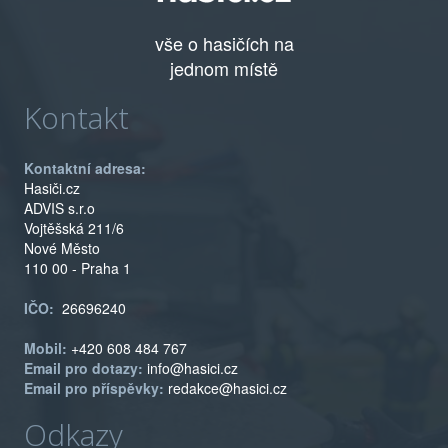
vše o hasičích na
jednom místě
Kontakt
Kontaktní adresa:
Hasiči.cz
ADVIS s.r.o
Vojtěšská 211/6
Nové Město
110 00 - Praha 1
IČO:
26696240
Mobil:
+420 608 484 767
Email pro dotazy:
info@hasici.cz
Email pro příspěvky:
redakce@hasici.cz
Odkazy