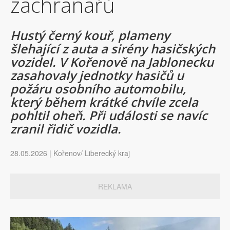
záchranářů
Hustý černý kouř, plameny
šlehající z auta a sirény hasičských
vozidel. V Kořenově na Jablonecku
zasahovaly jednotky hasičů u
požáru osobního automobilu,
který během krátké chvíle zcela
pohltil oheň. Při události se navíc
zranil řidič vozidla.
28.05.2026 | Kořenov/ Liberecký kraj
REKLAMA