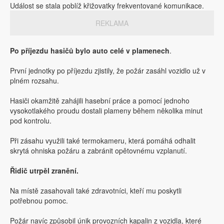
Událost se stala poblíž křižovatky frekventované komunikace.
REKLAMA
Po příjezdu hasičů bylo auto celé v plamenech
.
První jednotky po příjezdu zjistily, že požár zasáhl vozidlo už v
plném rozsahu.
Hasiči okamžitě zahájili hasební práce a pomocí jednoho
vysokotlakého proudu dostali plameny během několika minut
pod kontrolu.
Při zásahu využili také termokameru, která pomáhá odhalit
skrytá ohniska požáru a zabránit opětovnému vzplanutí.
Řidič utrpěl zranění.
Na místě zasahovali také zdravotníci, kteří mu poskytli
potřebnou pomoc.
Požár navíc způsobil únik provozních kapalin z vozidla, které