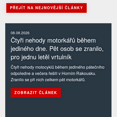
PŘEJÍT NA NEJNOVĚJŠÍ ČLÁNKY
08.08.2026
Čtyři nehody motorkářů během
jediného dne. Pět osob se zranilo,
pro jednu letěl vrtulník
Čtyři nehody motocyklů během jediného pátečního
odpoledne a večera řešili v Horním Rakousku.
Zranilo se při nich celkem pět motorkářů.
ZOBRAZIT ČLÁNEK