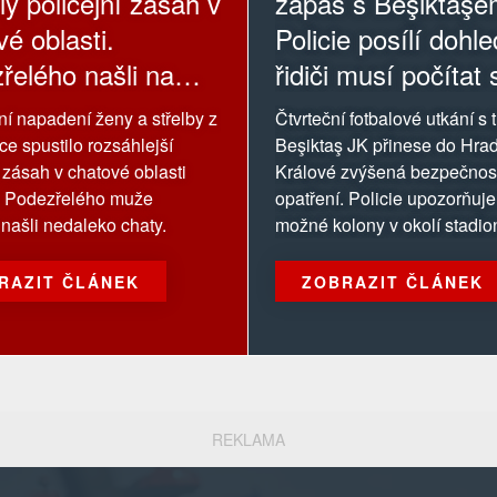
ly policejní zásah v
zápas s Beşiktaşe
é oblasti.
Policie posílí dohle
řelého našli na
řidiči musí počítat 
kolonami
 napadení ženy a střelby z
Čtvrteční fotbalové utkání s
ce spustilo rozsáhlejší
Beşiktaş JK přinese do Hra
í zásah v chatové oblasti
Králové zvýšená bezpečnos
. Podezřelého muže
opatření. Policie upozorňuje
 našli nedaleko chaty.
možné kolony v okolí stadio
RAZIT ČLÁNEK
ZOBRAZIT ČLÁNEK
REKLAMA