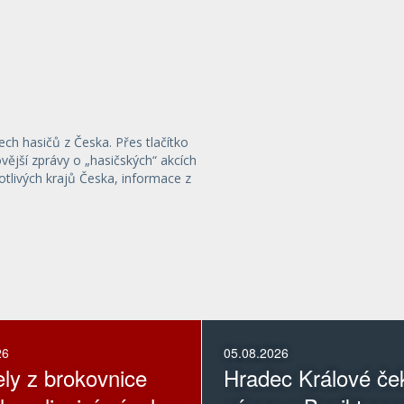
ech hasičů z Česka. Přes tlačítko
ější zprávy o „hasičských“ akcích
otlivých krajů Česka, informace z
26
05.08.2026
ely z brokovnice
Hradec Králové če