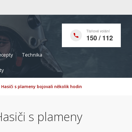
Tísňové volání
150 / 112
ecepty
Technika
ty
Hasiči s plameny bojovali několik hodin
asiči s plameny