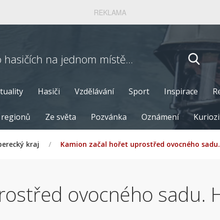
REKLAMA
o hasičích
na jednom místě...
tuality
Hasiči
Vzdělávání
Sport
Inspirace
R
 regionů
Ze světa
Pozvánka
Oznámení
Kuriozi
berecký kraj
/
Kamion začal hořet uprostřed ovocného sadu. 
rostřed ovocného sadu. H