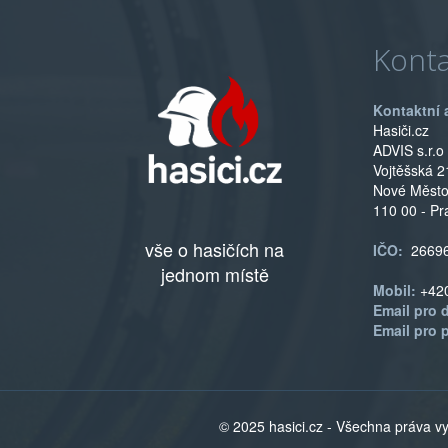
Konta
Kontaktní 
Hasiči.cz
ADVIS s.r.o
Vojtěšská 2
Nové Měst
110 00 - Pr
vše o hasičích na
IČO:
2669
jednom místě
Mobil:
+42
Email pro 
Email pro 
© 2025 hasici.cz - Všechna práva 