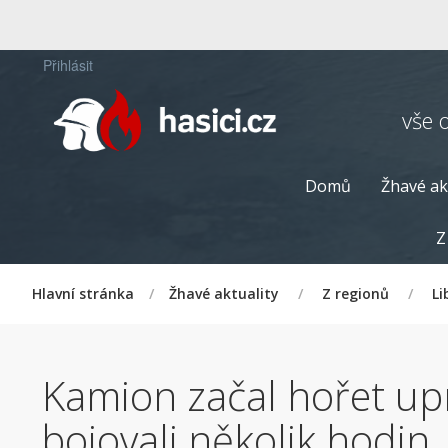
Přihlásit
vše 
Domů
Žhavé ak
Z
Hlavní stránka
/
Žhavé aktuality
/
Z regionů
/
Li
Kamion začal hořet up
bojovali několik hodin