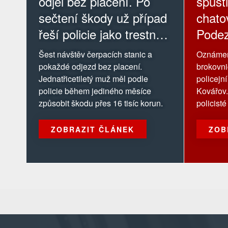
odjel bez placení. Po
spusti
sečtení škody už případ
chatov
řeší policie jako trestný
Podez
čin
louce
Šest návštěv čerpacích stanic a
Oznámení
pokaždé odjezd bez placení.
brokovni
Jednatřicetiletý muž měl podle
policejn
policie během jediného měsíce
Kovářov
způsobit škodu přes 16 tisíc korun.
policisté
ZOBRAZIT ČLÁNEK
ZOB