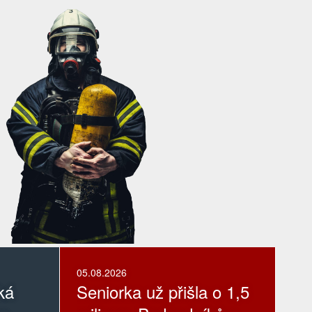
05.08.2026
ká
Seniorka už přišla o 1,5