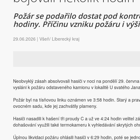
Požár se podařilo dostat pod kontro
hodiny. Příčinu vzniku požáru i výši
29.06.2026 | Všeň/ Liberecký kraj
Neobvyklý zásah absolvovali hasiči v noci na pondělí 29. června 
vysláni k požáru odstaveného kamionu v lokalitě U svatého Jan
Požár byl na tísňovou linku oznámen ve 3:58 hodin. Starý a pr
ovocném sadu, kde jej zachvátily plameny.
Hasiči nasadili k hašení tři proudy C a už ve 4:24 hodin velitel 
dohašování využili také termokameru k vyhledávání skrytých oh
Úplnou likvidaci požáru ohlásili hasiči v 6:29 hodin, poté se jed