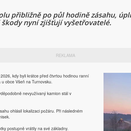
lu přibližně po půl hodině zásahu, úpln
 škody nyní zjišťují vyšetřovatelé.
REKLAMA
2026, kdy byli krátce před čtvrtou hodinou ranní
a u obce Všeň na Turnovsku.
avděpodobně nevyužívaný kamion stál v
zásahu ohlásil lokalizaci požáru. Při následném
nisek.
notky postupně vrátily na své základny.