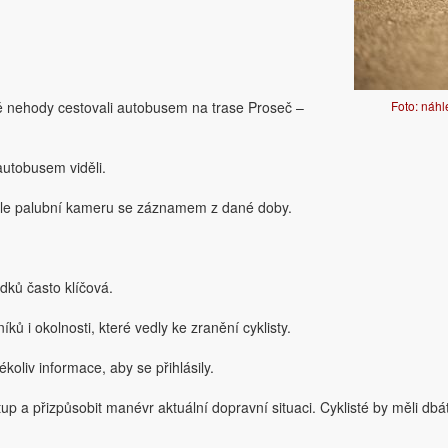
bě nehody cestovali autobusem na trase Proseč –
Foto: náhl
 autobusem viděli.
zidle palubní kameru se záznamem z dané doby.
ků často klíčová.
ů i okolnosti, které vedly ke zranění cyklisty.
oliv informace, aby se přihlásily.
tup a přizpůsobit manévr aktuální dopravní situaci. Cyklisté by měli dbá