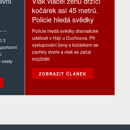
ivní
Vlak vláčel ženu držící
kočárek asi 45 metrů.
Policie hledá svědky
Policie hledá svědky dramatické
události v Háji u Duchcova. Při
0.3
vystupování ženy s kočárkem se
portovní
zavřely dveře a vlak se začal
í
rozjíždět.
 cesty
ZOBRAZIT ČLÁNEK