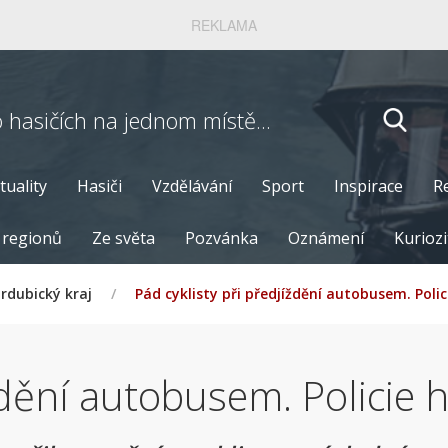
REKLAMA
o hasičích
na jednom místě...
tuality
Hasiči
Vzdělávání
Sport
Inspirace
R
 regionů
Ze světa
Pozvánka
Oznámení
Kuriozi
rdubický kraj
/
Pád cyklisty při předjíždění autobusem. Poli
íždění autobusem. Policie