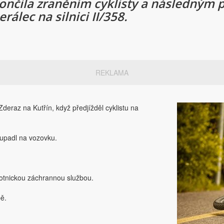
skončila zraněním cyklisty a následným
álec na silnici II/358.
REKLAMA
deraz na Kutřín, když předjížděl cyklistu na
 upadl na vozovku.
avotnickou záchrannou službou.
ě.