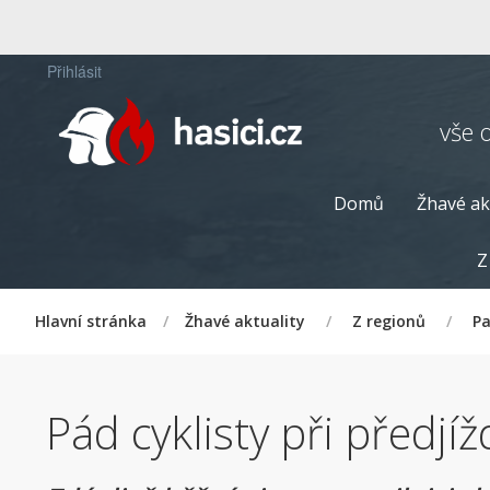
Přihlásit
vše 
Domů
Žhavé ak
Z
Hlavní stránka
/
Žhavé aktuality
/
Z regionů
/
Pa
Pád cyklisty při předj