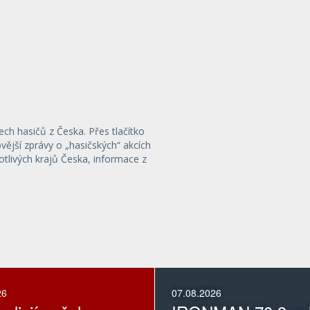
ech hasičů z Česka. Přes tlačítko
ější zprávy o „hasičských“ akcích
otlivých krajů Česka, informace z
26
07.08.2026