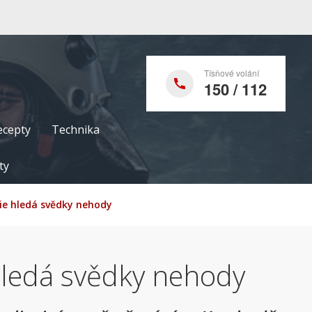
Tísňové volání
150 / 112
ecepty
Technika
ty
cie hledá svědky nehody
 hledá svědky nehody