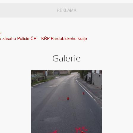
REKLAMA
e
 ze zásahu Policie ČR – KŘP Pardubického kraje
Galerie