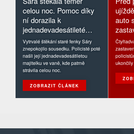
Sára štěkala téměř
Před p
celou noc. Pomoc díky
ujíždě
ní dorazila k
auto s
jednadevadesátileté
zastav
majitelce
Vytrvalé štěkání staré fenky Sáry
Čtyřiadva
znepokojilo sousedku. Policisté poté
zastaven
našli její jednadevadesátiletou
policist
majitelku ve vaně, kde patrně
ukončily 
strávila celou noc.
ZOB
ZOBRAZIT ČLÁNEK