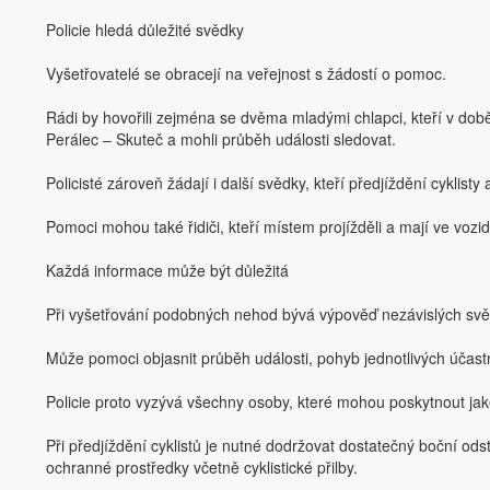
Policie hledá důležité svědky
Vyšetřovatelé se obracejí na veřejnost s žádostí o pomoc.
Rádi by hovořili zejména se dvěma mladými chlapci, kteří v do
Perálec – Skuteč a mohli průběh události sledovat.
Policisté zároveň žádají i další svědky, kteří předjíždění cyklisty
Pomoci mohou také řidiči, kteří místem projížděli a mají ve vo
Každá informace může být důležitá
Při vyšetřování podobných nehod bývá výpověď nezávislých svěd
Může pomoci objasnit průběh události, pohyb jednotlivých účastník
Policie proto vyzývá všechny osoby, které mohou poskytnout jakék
Při předjíždění cyklistů je nutné dodržovat dostatečný boční ods
ochranné prostředky včetně cyklistické přilby.