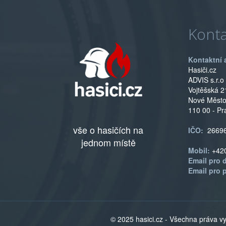
Konta
Kontaktní 
Hasiči.cz
ADVIS s.r.o
Vojtěšská 2
Nové Měst
110 00 - Pr
vše o hasičích na
IČO:
2669
jednom místě
Mobil:
+42
Email pro 
Email pro 
© 2025 hasici.cz - Všechna práva 