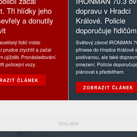
olicií začal
IRONMAN 70.3 ovl
t. Tři hlídky jeho
dopravu v Hradci
evřely a donutily
Králové. Policie
it
doporučuje řidičům
oblasti závodu se
cetiletý řidič místo
Světový závod IRONMAN 7
vyhnout
í prudce zrychlil a začal
přinese do Hradce Králové s
ům ujíždět. Pronásledování
podívanou, ale také dopravn
tři policejní vozy.
omezení. Policie doporučuje
plánovat s předstihem.
RAZIT ČLÁNEK
ZOBRAZIT ČLÁNEK
REKLAMA