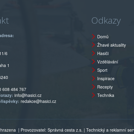
kt
Odkazy
adresa:
Domů
Žhavé aktuality
11/6
Hasiči
o
Vzdělávání
aha 1
Sport
6240
Inspirace
Recepty
0 608 484 767
dotazy:
info@hasici.cz
Technika
příspěvky:
redakce@hasici.cz
vyhrazena
| Provozovatel: Správná cesta z.s. | Technický a reklamní servi