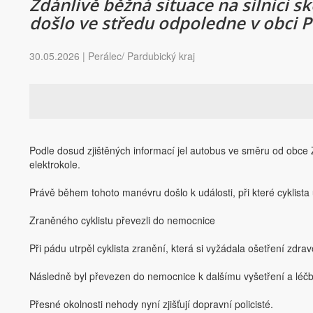
Zdánlivě běžná situace na silnici 
došlo ve středu odpoledne v obci Per
30.05.2026 | Perálec/ Pardubický kraj
Podle dosud zjištěných informací jel autobus ve směru od obce Z
elektrokole.
Právě během tohoto manévru došlo k události, při které cyklista
Zraněného cyklistu převezli do nemocnice
Při pádu utrpěl cyklista zranění, která si vyžádala ošetření zdr
Následně byl převezen do nemocnice k dalšímu vyšetření a léčb
Přesné okolnosti nehody nyní zjišťují dopravní policisté.