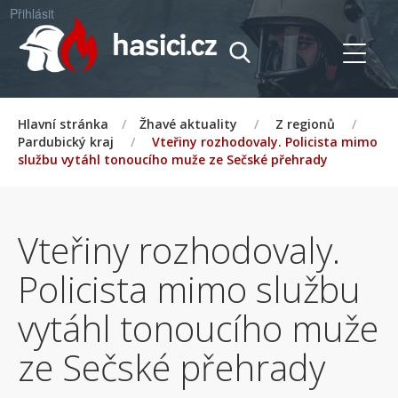
Přihlásit
Hlavní stránka
/
Žhavé aktuality
/
Z regionů
/
Pardubický kraj
/
Vteřiny rozhodovaly. Policista mimo
službu vytáhl tonoucího muže ze Sečské přehrady
Vteřiny rozhodovaly.
Policista mimo službu
vytáhl tonoucího muže
ze Sečské přehrady