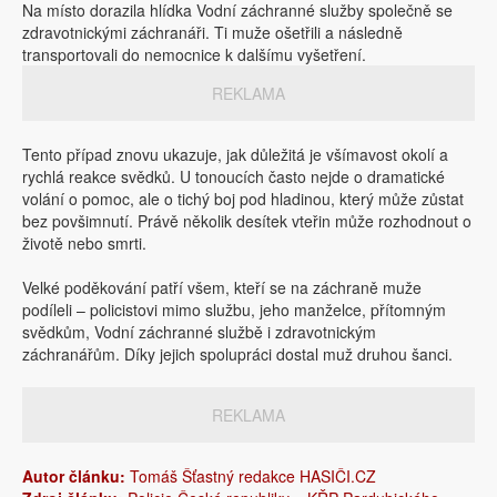
Na místo dorazila hlídka Vodní záchranné služby společně se
zdravotnickými záchranáři. Ti muže ošetřili a následně
transportovali do nemocnice k dalšímu vyšetření.
REKLAMA
Tento případ znovu ukazuje, jak důležitá je všímavost okolí a
rychlá reakce svědků. U tonoucích často nejde o dramatické
volání o pomoc, ale o tichý boj pod hladinou, který může zůstat
bez povšimnutí. Právě několik desítek vteřin může rozhodnout o
životě nebo smrti.
Velké poděkování patří všem, kteří se na záchraně muže
podíleli – policistovi mimo službu, jeho manželce, přítomným
svědkům, Vodní záchranné službě i zdravotnickým
záchranářům. Díky jejich spolupráci dostal muž druhou šanci.
REKLAMA
Autor článku:
Tomáš Šťastný redakce HASIČI.CZ