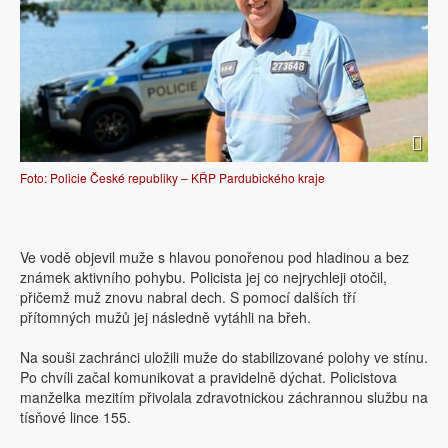
Foto: Policie České republiky – KŘP Pardubického kraje
Ve vodě objevil muže s hlavou ponořenou pod hladinou a bez
známek aktivního pohybu. Policista jej co nejrychleji otočil,
přičemž muž znovu nabral dech. S pomocí dalších tří
přítomných mužů jej následně vytáhli na břeh.
Na souši zachránci uložili muže do stabilizované polohy ve stínu.
Po chvíli začal komunikovat a pravidelně dýchat. Policistova
manželka mezitím přivolala zdravotnickou záchrannou službu na
tísňové lince 155.