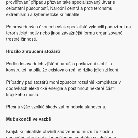
prověřování případu přizván také specializovaný útvar s
celostátní působností, Národní centrála proti terorismu,
extremismu a kybernetické kriminalitě.
Po provedených úkonech však specialisté vyloučili podezření na
teroristický motiv nebo jinou závažnější formu organizované
trestné činnosti.
Hrozilo zhroucení stožárů
Podle dosavadních zjištění narušilo poškození stabilitu
konstrukcí natolik, že existovalo reálné riziko jejich zřícení.
Případný pád stožárů mohl způsobit rozsáhlé komplikace v
dodávkách elektrické energie a postihnout některé části
krajského města.
Přesná výše vzniklé škody zatím nebyla stanovena.
Muž skončil ve vazbě
Krajští kriminalisté obvinili zadrženého muže ze zločinu
obecného ohrožení v jednočinném souběhu se zločinem