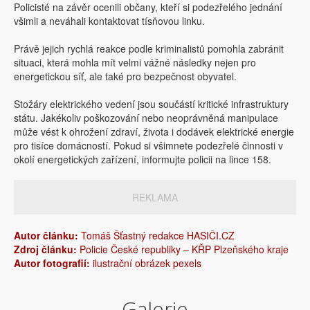
Policisté na závěr ocenili občany, kteří si podezřelého jednání
všimli a neváhali kontaktovat tísňovou linku.
Právě jejich rychlá reakce podle kriminalistů pomohla zabránit
situaci, která mohla mít velmi vážné následky nejen pro
energetickou síť, ale také pro bezpečnost obyvatel.
Stožáry elektrického vedení jsou součástí kritické infrastruktury
státu. Jakékoliv poškozování nebo neoprávněná manipulace
může vést k ohrožení zdraví, života i dodávek elektrické energie
pro tisíce domácností. Pokud si všimnete podezřelé činnosti v
okolí energetických zařízení, informujte policii na lince 158.
REKLAMA
Autor článku:
Tomáš Šťastný redakce HASIČI.CZ
Zdroj článku:
Policie České republiky – KŘP Plzeňského kraje
Autor fotografií:
ilustrační obrázek pexels
Galerie