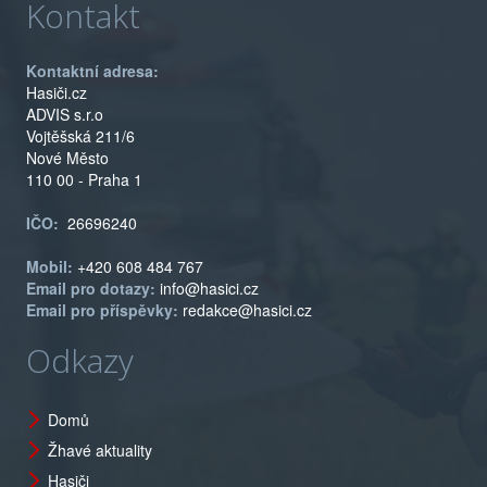
Kontakt
Kontaktní adresa:
Hasiči.cz
ADVIS s.r.o
Vojtěšská 211/6
Nové Město
110 00 - Praha 1
IČO:
26696240
Mobil:
+420 608 484 767
Email pro dotazy:
info@hasici.cz
Email pro příspěvky:
redakce@hasici.cz
Odkazy
Domů
Žhavé aktuality
Hasiči