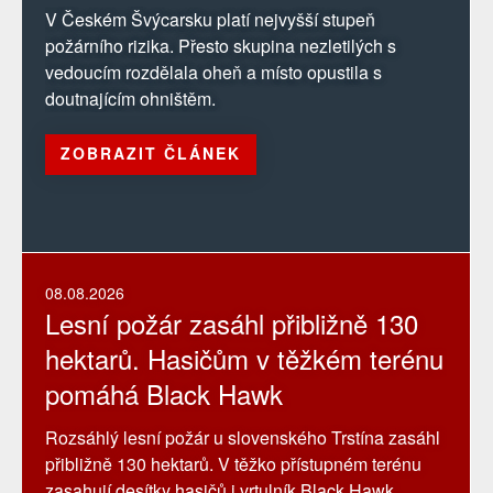
V Českém Švýcarsku platí nejvyšší stupeň
požárního rizika. Přesto skupina nezletilých s
vedoucím rozdělala oheň a místo opustila s
doutnajícím ohništěm.
ZOBRAZIT ČLÁNEK
08.08.2026
Lesní požár zasáhl přibližně 130
hektarů. Hasičům v těžkém terénu
pomáhá Black Hawk
Rozsáhlý lesní požár u slovenského Trstína zasáhl
přibližně 130 hektarů. V těžko přístupném terénu
zasahují desítky hasičů i vrtulník Black Hawk.