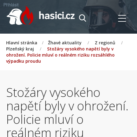
Přihlásit
Hlavní stránka
/
Žhavé aktuality
/
Z regionů
/
Plzeňský kraj
/
Stožáry vysokého napětí byly v
ohrožení. Policie mluví o reálném riziku rozsáhlého
výpadku proudu
Stožáry vysokého
napětí byly v ohrožení.
Policie mluví o
reálném riziku