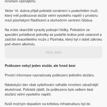
mnohem vážnějšího.
Večer 16. dubna přijali policisté oznámení o podezřelém muži,
který měl poškozovat stožár velmi vysokého napětí v prostoru
mezi plzeňskými Radčicemi a obchodním centrem Globus.
Na místo okamžitě vyrazily policejní hlídky. Policistům ze
speciální pořádkové jednotky se podařilo krátce poté ustanovit a
zadržet dvacetiletého muže z Plzeňska, který byl v době zákroku
pod vlivem alkoholu.
REKLAMA
Poškozen nebyl jeden stožár, ale hned šest
Prvotní informace naznačovaly poškození jediného stožáru.
Následující den však vyšetřování odhalilo mnohem závažnější
skutečnost. Policisté zjistili, že poškozeno bylo celkem šest
stožárů velmi vysokého napětí.
Kvůli možným dopadům na kritickou infrastrukturu byl do