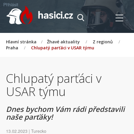
Přihlásit
Hlavní stránka
/
Žhavé aktuality
/
Z regionů
/
Praha
/
Chlupatý parťáci v USAR týmu
Chlupatý parťáci v
USAR týmu
Dnes bychom Vám rádi představili
naše parťáky!
13.02.2023 | Turecko