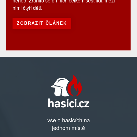
nehod. Zranilo se při nich celkem šest lidí, mezi
nimi čtyři děti.
ZOBRAZIT ČLÁNEK
vše o hasičích na
jednom místě