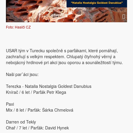
Foto: Hasiči CZ
USAR tým v Turecku společně s parťákami, které pomáhají,
zachraňují s velkým respektem. Chlupatý čtyřnohý věrný a
nebojácný hrdinové pri akci jsou oporou a sounáležitostí týmu.
Naši parˇáci jsou:
Terezka - Natalia Nostalgia Goldest Danubius
Knírač / 6 let / Parťák Petr Klega
Paxi
Mix / 8 let / Parťák: Šárka Chmelová
Darren od Tekly
Ohař / 7 let / Parťák: David Hynek