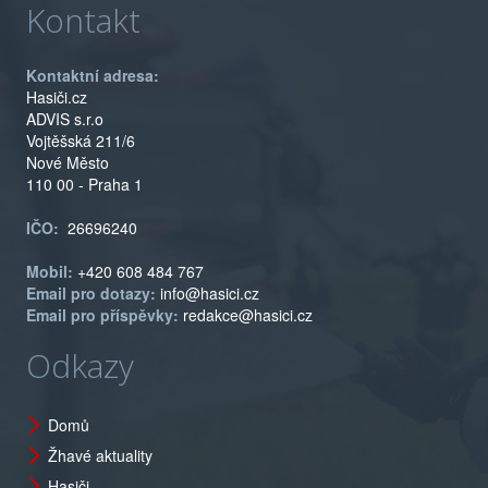
Kontakt
Kontaktní adresa:
Hasiči.cz
ADVIS s.r.o
Vojtěšská 211/6
Nové Město
110 00 - Praha 1
IČO:
26696240
Mobil:
+420 608 484 767
Email pro dotazy:
info@hasici.cz
Email pro příspěvky:
redakce@hasici.cz
Odkazy
Domů
Žhavé aktuality
Hasiči