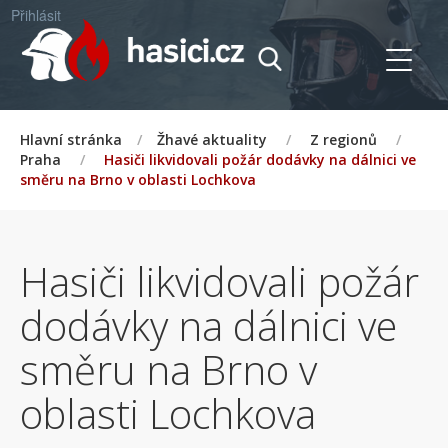
Přihlásit
Hlavní stránka
/
Žhavé aktuality
/
Z regionů
/
Praha
/
Hasiči likvidovali požár dodávky na dálnici ve
směru na Brno v oblasti Lochkova
Hasiči likvidovali požár
dodávky na dálnici ve
směru na Brno v
oblasti Lochkova