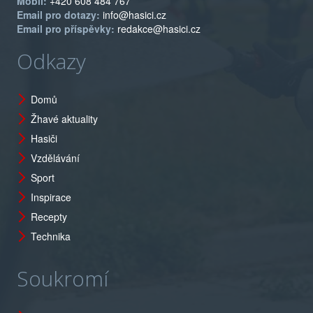
Mobil:
+420 608 484 767
Email pro dotazy:
info@hasici.cz
Email pro příspěvky:
redakce@hasici.cz
Odkazy
Domů
Žhavé aktuality
Hasiči
Vzdělávání
Sport
Inspirace
Recepty
Technika
Soukromí