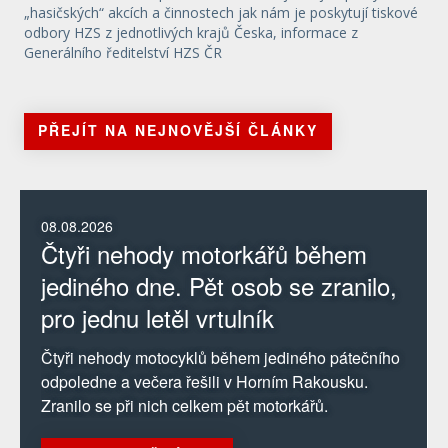
„hasičských“ akcích a činnostech jak nám je poskytují tiskové
odbory HZS z jednotlivých krajů Česka, informace z
Generálního ředitelství HZS ČR
PŘEJÍT NA NEJNOVĚJŠÍ ČLÁNKY
08.08.2026
Čtyři nehody motorkářů během
jediného dne. Pět osob se zranilo,
pro jednu letěl vrtulník
Čtyři nehody motocyklů během jediného pátečního
odpoledne a večera řešili v Horním Rakousku.
Zranilo se při nich celkem pět motorkářů.