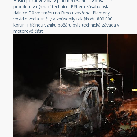
Hasiči požár vozidla v plném rozsahu likvidovali 1 C
proudem v dýchací technice. Během zásahu byla
dálnice D0 ve směru na Brno uzavřena. Plameny
vozidlo zcela zničily a způsobily tak škodu 800.000
korun. Příčinou vzniku požáru byla technická závada v
motorové části.