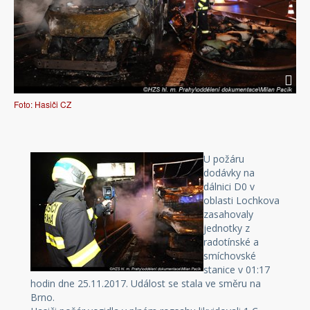
Foto: Hasiči CZ
U požáru
dodávky na
dálnici D0 v
oblasti Lochkova
zasahovaly
jednotky z
radotínské a
smíchovské
stanice v 01:17
hodin dne 25.11.2017. Událost se stala ve směru na
Brno.