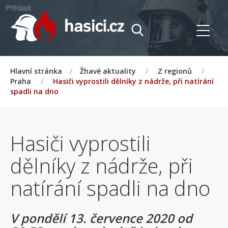
Přihlásit
Hlavní stránka
/
Žhavé aktuality
/
Z regionů
/
Praha
/
Hasiči vyprostili dělníky z nádrže, při natírání
spadli na dno
Hasiči vyprostili
dělníky z nádrže, při
natírání spadli na dno
V pondělí 13. července 2020 od