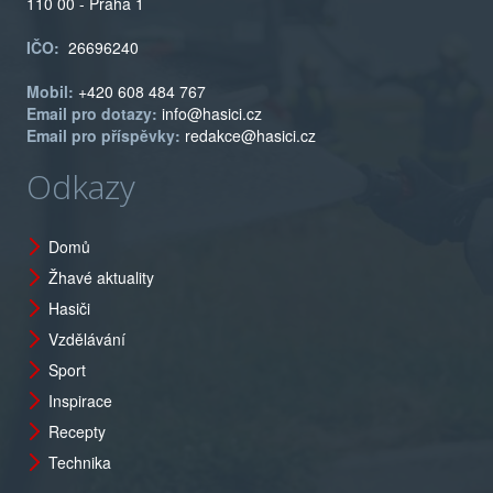
110 00 - Praha 1
IČO:
26696240
Mobil:
+420 608 484 767
Email pro dotazy:
info@hasici.cz
Email pro příspěvky:
redakce@hasici.cz
Odkazy
Domů
Žhavé aktuality
Hasiči
Vzdělávání
Sport
Inspirace
Recepty
Technika