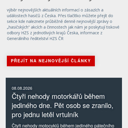
výběr nejnovějších aktuálních informací o zásazích a
událostech hasičů z Česka. Přes tlačítko můžete přejít do
sekce kde naleznete průběžně denně nejnovější zprávy o
„hasičských“ akcích a činnostech jak nám je poskytují tiskové
odbory HZS z jednotlivých krajů Česka, informace z
Generálního ředitelství HZS ČR
PŘEJÍT NA NEJNOVĚJŠÍ ČLÁNKY
08.08.2026
Čtyři nehody motorkářů během
jediného dne. Pět osob se zranilo,
pro jednu letěl vrtulník
Čtyři nehody motocyklů během jediného pátečního