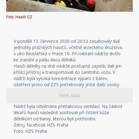
Foto: Hasiči CZ
V pondělí 13. července 2020 od 20:53 zasahovaly dvě
jednotky pražských hasičů, včetně lezeckého družstva,
v ulici Bruslařská v Praze 10. Při natírání nádrže došlo
ke zranění a pádu dvou dělníků.
Hasiči dělníky na dně nádrže postupně zajistili, dali jim
křísící přístroj a transportovali do sanitního vozu. V
nádrži byla vysoká koncentrace výparů z barev,
ošetření proto od ZZS potřebovaly ještě další osoby.
REKLAMA
Nádrž byla odvětrána přetlakovou ventilací. Na žádost
lékařů hasiči následně asistovali při čištění kůže
dělníkům od barvy, kterou byli potřísněni.
Zdroj: facebook HZS Praha
Foto: HZS Praha