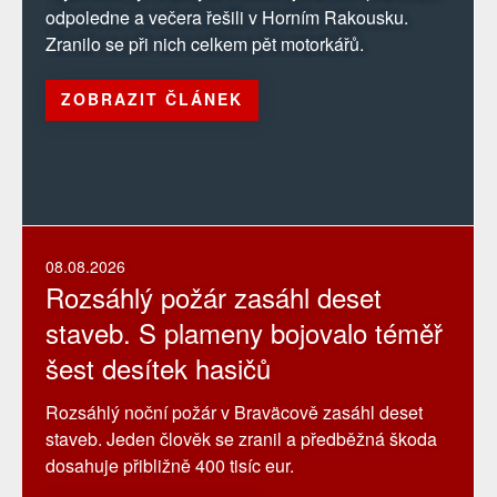
odpoledne a večera řešili v Horním Rakousku.
Zranilo se při nich celkem pět motorkářů.
ZOBRAZIT ČLÁNEK
08.08.2026
Rozsáhlý požár zasáhl deset
staveb. S plameny bojovalo téměř
šest desítek hasičů
Rozsáhlý noční požár v Braväcově zasáhl deset
staveb. Jeden člověk se zranil a předběžná škoda
dosahuje přibližně 400 tisíc eur.