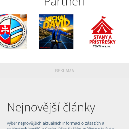
Partneři
REKLAMA
Nejnovější články
výběr nejnovějších aktuálních informací o zásazích a
událostech hasičů z Česka. Přes tlačítko můžete přejít do