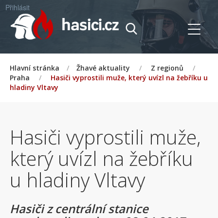
Přihlásit
Hlavní stránka
/
Žhavé aktuality
/
Z regionů
/
Praha
/
Hasiči vyprostili muže, který uvízl na žebříku u
hladiny Vltavy
Hasiči vyprostili muže,
který uvízl na žebříku
u hladiny Vltavy
Hasiči z centrální stanice