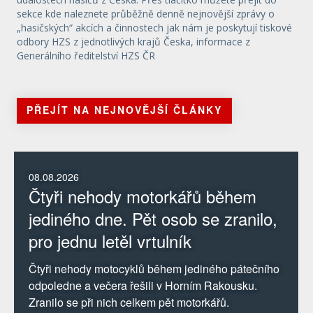
sekce kde naleznete průběžně denně nejnovější zprávy o
„hasičských“ akcích a činnostech jak nám je poskytují tiskové
odbory HZS z jednotlivých krajů Česka, informace z
Generálního ředitelství HZS ČR
PŘEJÍT NA NEJNOVĚJŠÍ ČLÁNKY
08.08.2026
Čtyři nehody motorkářů během
jediného dne. Pět osob se zranilo,
pro jednu letěl vrtulník
Čtyři nehody motocyklů během jediného pátečního
odpoledne a večera řešili v Horním Rakousku.
Zranilo se při nich celkem pět motorkářů.