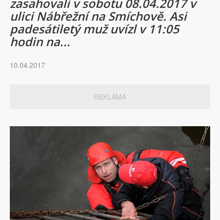
zasahovali v sobotu 08.04.2017 v
ulici Nábřežní na Smíchově. Asi
padesátiletý muž uvízl v 11:05
hodin na...
10.04.2017
REKLAMA