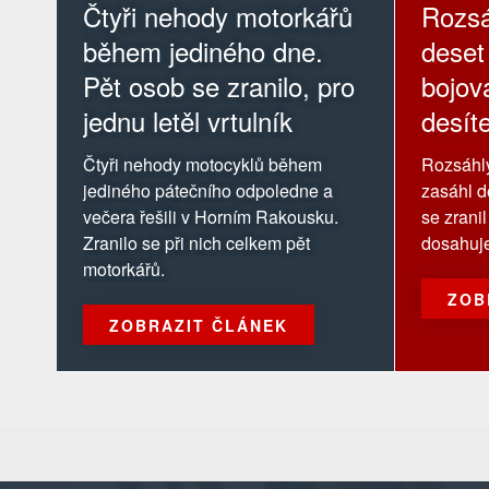
Čtyři nehody motorkářů
Rozsá
během jediného dne.
deset
Pět osob se zranilo, pro
bojov
jednu letěl vrtulník
desít
Čtyři nehody motocyklů během
Rozsáhlý
jediného pátečního odpoledne a
zasáhl d
večera řešili v Horním Rakousku.
se zrani
Zranilo se při nich celkem pět
dosahuje 
motorkářů.
ZOB
ZOBRAZIT ČLÁNEK