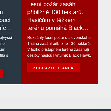
Lesní požár zasáhl
ím
přibližně 130 hektarů.
doucí
Hasičům v těžkém
síc
terénu pomáhá Black
Hawk
ejvyšší
Rozsáhlý lesní požár u slovenského
sto
Trstína zasáhl přibližně 130 hektarů.
cím
V těžko přístupném terénu zasahují
ila s
desítky hasičů i vrtulník Black Hawk.
ZOBRAZIT ČLÁNEK