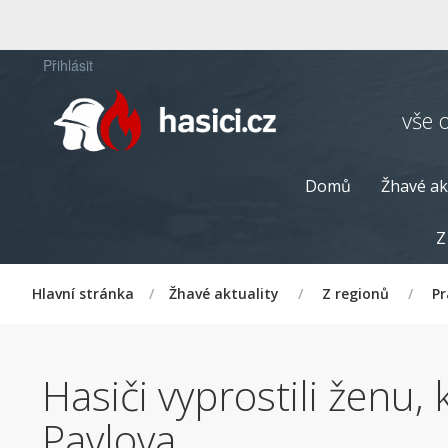
Přihlásit
vše 
Domů
Žhavé ak
Z
Hlavní stránka
/
Žhavé aktuality
/
Z regionů
/
P
Hasiči vyprostili ženu,
Pavlova