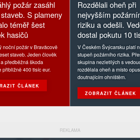
hlý požár zasáhl
Rozdělali oheň při
 staveb. S plameny
nejvyšším požárn
alo téměř šest
riziku a odešli. Ve
ek hasičů
dostal pokutu 10 ti
korun
 noční požár v Braväcově
V Českém Švýcarsku platí n
eset staveb. Jeden člověk
stupeň požárního rizika. Pře
l a předběžná škoda
skupina nezletilých s vedou
přibližně 400 tisíc eur.
rozdělala oheň a místo opust
doutnajícím ohništěm.
RAZIT ČLÁNEK
ZOBRAZIT ČLÁNEK
REKLAMA