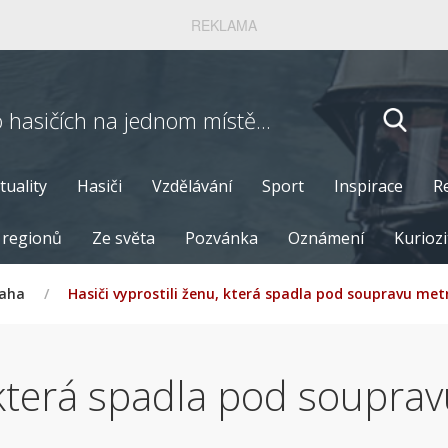
REKLAMA
o hasičích
na jednom místě...
tuality
Hasiči
Vzdělávání
Sport
Inspirace
R
 regionů
Ze světa
Pozvánka
Oznámení
Kuriozi
raha
/
Hasiči vyprostili ženu, která spadla pod soupravu metra
 která spadla pod soupravu