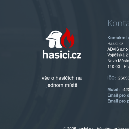
Konta
Kontaktní 
Hasiči.cz
ADVIS s.r.o
Vojtěšská 2
Nové Měst
110 00 - Pr
vše o hasičích na
IČO:
2669
jednom místě
Mobil:
+42
Email pro 
Email pro 
© 2025 hasici.cz - Všechna práva 