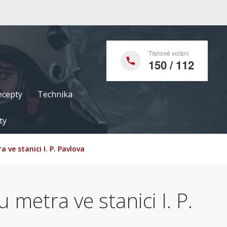
Tísňové volání
150 / 112
ecepty
Technika
ty
 ve stanici I. P. Pavlova
 metra ve stanici I. P.