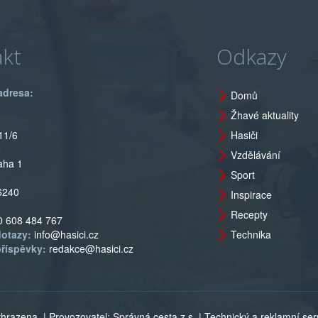
kt
Odkazy
adresa:
Domů
Žhavé aktuality
11/6
Hasiči
o
Vzdělávání
aha 1
Sport
6240
Inspirace
Recepty
0 608 484 767
dotazy:
info@hasici.cz
Technika
příspěvky:
redakce@hasici.cz
vyhrazena
| Provozovatel: Správná cesta z.s. | Technický a reklamní servi