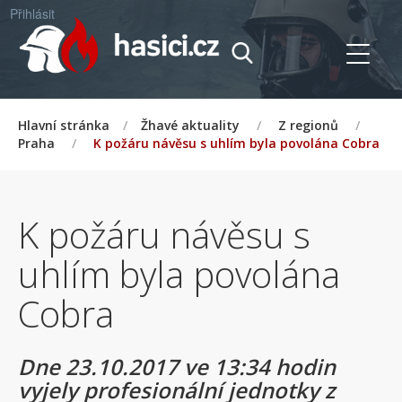
Přihlásit
Hlavní stránka
/
Žhavé aktuality
/
Z regionů
/
Praha
/
K požáru návěsu s uhlím byla povolána Cobra
K požáru návěsu s
uhlím byla povolána
Cobra
Dne 23.10.2017 ve 13:34 hodin
vyjely profesionální jednotky z