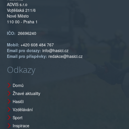
ADVIS s.r.o
Vojtěšská 211/6
Nové Město
110 00 - Praha 1
IČO:
26696240
Mobil:
+420 608 484 767
Email pro dotazy:
info@hasici.cz
Email pro příspěvky:
redakce@hasici.cz
Odkazy
Domů
Žhavé aktuality
Hasiči
Vzdělávání
Sport
Inspirace