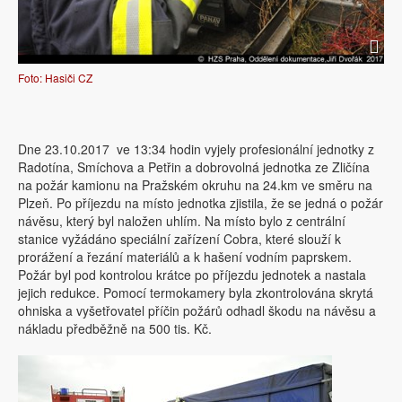
Foto: Hasiči CZ
Dne 23.10.2017 ve 13:34 hodin vyjely profesionální jednotky z
Radotína, Smíchova a Petřin a dobrovolná jednotka ze Zličína
na požár kamionu na Pražském okruhu na 24.km ve směru na
Plzeň. Po příjezdu na místo jednotka zjistila, že se jedná o požár
návěsu, který byl naložen uhlím. Na místo bylo z centrální
stanice vyžádáno speciální zařízení Cobra, které slouží k
prorážení a řezání materiálů a k hašení vodním paprskem.
Požár byl pod kontrolou krátce po příjezdu jednotek a nastala
jejich redukce. Pomocí termokamery byla zkontrolována skrytá
ohniska a vyšetřovatel příčin požárů odhadl škodu na návěsu a
nákladu předběžně na 500 tis. Kč.