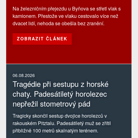
Na železničním přejezdu u Byňova se střetl vlak s
kamionem. Přestože ve vlaku cestovalo více než
dvacet lidí, nehoda se obešla bez zranění.
ZOBRAZIT ČLÁNEK
06.08.2026
Tragédie při sestupu z horské
chaty. Padesátiletý horolezec
nepřežil stometrový pád
Tragicky skončil sestup dvojice horolezců v
rakouském Pitztalu. Padesátiletý muž se zřítil
přibližně 100 metrů skalnatým terénem.