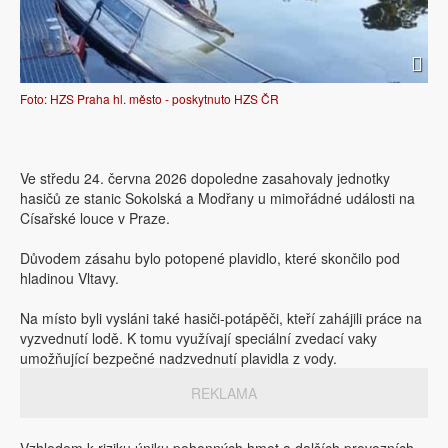
Foto: HZS Praha hl. město - poskytnuto HZS ČR
Ve středu 24. června 2026 dopoledne zasahovaly jednotky
hasičů ze stanic Sokolská a Modřany u mimořádné události na
Císařské louce v Praze.
Důvodem zásahu bylo potopené plavidlo, které skončilo pod
hladinou Vltavy.
Na místo byli vysláni také hasiči-potápěči, kteří zahájili práce na
vyzvednutí lodě. K tomu využívají speciální zvedací vaky
umožňující bezpečné nadzvednutí plavidla z vody.
REKLAMA