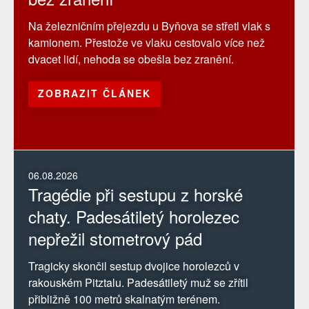
Na železničním přejezdu u Byňova se střetl vlak s
kamionem. Přestože ve vlaku cestovalo více než
dvacet lidí, nehoda se obešla bez zranění.
ZOBRAZIT ČLÁNEK
06.08.2026
Tragédie při sestupu z horské
chaty. Padesátiletý horolezec
nepřežil stometrový pád
Tragicky skončil sestup dvojice horolezců v
rakouském Pitztalu. Padesátiletý muž se zřítil
přibližně 100 metrů skalnatým terénem.