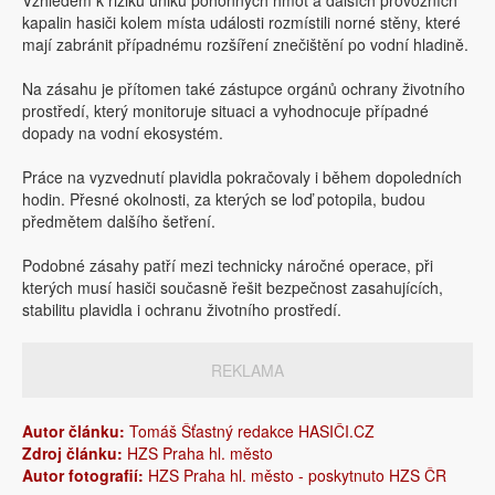
Vzhledem k riziku úniku pohonných hmot a dalších provozních
kapalin hasiči kolem místa události rozmístili norné stěny, které
mají zabránit případnému rozšíření znečištění po vodní hladině.
Na zásahu je přítomen také zástupce orgánů ochrany životního
prostředí, který monitoruje situaci a vyhodnocuje případné
dopady na vodní ekosystém.
Práce na vyzvednutí plavidla pokračovaly i během dopoledních
hodin. Přesné okolnosti, za kterých se loď potopila, budou
předmětem dalšího šetření.
Podobné zásahy patří mezi technicky náročné operace, při
kterých musí hasiči současně řešit bezpečnost zasahujících,
stabilitu plavidla i ochranu životního prostředí.
REKLAMA
Autor článku:
Tomáš Šťastný redakce HASIČI.CZ
Zdroj článku:
HZS Praha hl. město
Autor fotografií:
HZS Praha hl. město - poskytnuto HZS ČR