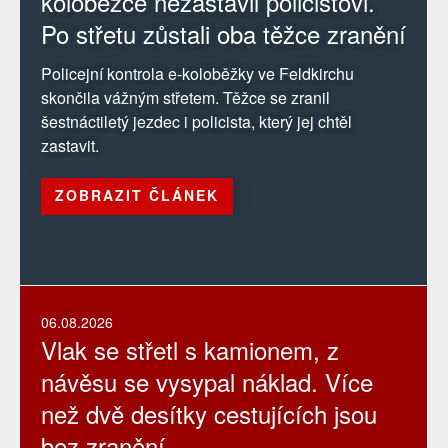
koloběžce nezastavil policistovi.
Po střetu zůstali oba těžce zranění
Policejní kontrola e-koloběžky ve Feldkirchu
skončila vážným střetem. Těžce se zranil
šestnáctiletý jezdec i policista, který jej chtěl
zastavit.
ZOBRAZIT ČLÁNEK
06.08.2026
Vlak se střetl s kamionem, z
návěsu se vysypal náklad. Více
než dvě desítky cestujících jsou
bez zranění