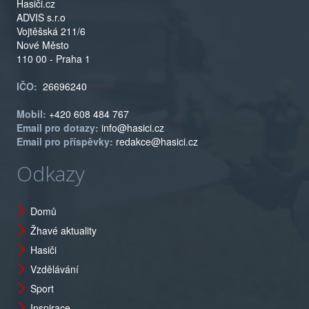
Hasiči.cz
ADVIS s.r.o
Vojtěšská 211/6
Nové Město
110 00 - Praha 1
IČO:
26696240
Mobil:
+420 608 484 767
Email pro dotazy:
info@hasici.cz
Email pro příspěvky:
redakce@hasici.cz
Odkazy
Domů
Žhavé aktuality
Hasiči
Vzdělávání
Sport
Inspirace