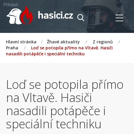
Přihlásit
Hlavní stránka
/
Žhavé aktuality
/
Z regionů
/
Praha
/
Loď se potopila přímo na Vltavě. Hasiči
nasadili potápěče i speciální techniku
Loď se potopila přímo
na Vltavě. Hasiči
nasadili potápěče i
speciální techniku